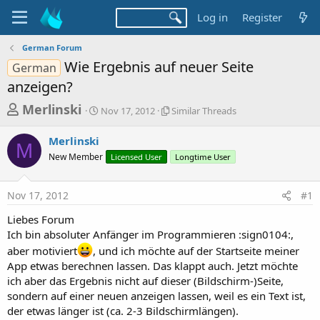
Log in
Register
German Forum
Wie Ergebnis auf neuer Seite
German
anzeigen?
T
S
S
Merlinski
Nov 17, 2012
Similar Threads
t
i
h
a
m
Merlinski
r
r
i
M
New Member
t
Licensed User
l
Longtime User
e
d
a
a
a
r
Nov 17, 2012
#1
d
t
T
e
h
s
Liebes Forum
r
t
Ich bin absoluter Anfänger im Programmieren :sign0104:,
e
a
a
aber motiviert
, und ich möchte auf der Startseite meiner
d
App etwas berechnen lassen. Das klappt auch. Jetzt möchte
r
s
ich aber das Ergebnis nicht auf dieser (Bildschirm-)Seite,
t
sondern auf einer neuen anzeigen lassen, weil es ein Text ist,
e
der etwas länger ist (ca. 2-3 Bildschirmlängen).