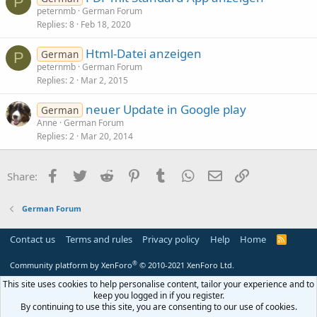
P
peternmb
German Forum
Replies
8
Feb 18, 2020
Html-Datei anzeigen
German
P
peternmb
German Forum
Replies
2
Mar 2, 2015
neuer Update in Google play
German
Anne
German Forum
Replies
2
Mar 20, 2014
Facebook
Twitter
Reddit
Pinterest
Tumblr
WhatsApp
Email
Link
Share:
German Forum
Contact us
Terms and rules
Privacy policy
Help
Home
R
S
S
®
Community platform by XenForo
© 2010-2021 XenForo Ltd.
This site uses cookies to help personalise content, tailor your experience and to
keep you logged in if you register.
By continuing to use this site, you are consenting to our use of cookies.