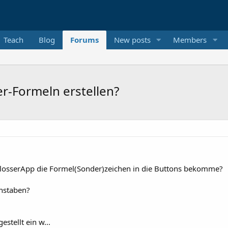
Teach
Blog
Forums
New posts
Members
r-Formeln erstellen?
hlosserApp die Formel(Sonder)zeichen in die Buttons bekomme?
chstaben?
gestellt ein w...