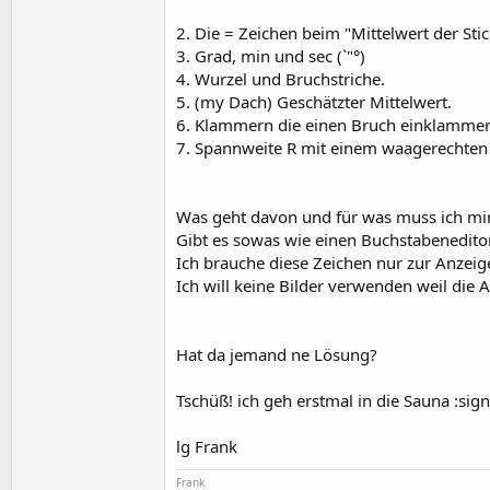
t
2. Die = Zeichen beim "Mittelwert der St
e
3. Grad, min und sec (`"°)
r
4. Wurzel und Bruchstriche.
5. (my Dach) Geschätzter Mittelwert.
6. Klammern die einen Bruch einklamme
7. Spannweite R mit einem waagerechten 
Was geht davon und für was muss ich mi
Gibt es sowas wie einen Buchstabenedito
Ich brauche diese Zeichen nur zur Anzeig
Ich will keine Bilder verwenden weil die 
Hat da jemand ne Lösung?
Tschüß! ich geh erstmal in die Sauna :sig
lg Frank
Frank