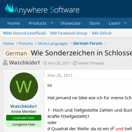
Home
Products
Showcase
Store
Learn
#B4X Discord (unofficial)
B4X Facebook Group
B4X Github
Home
Forums
More Languages
German Forum
Wie Sonderzeichen in Schlosse
German
T
S
S
Watchkido1
Nov 26, 2011
Similar Threads
t
i
h
a
m
Nov 26, 2011
r
r
i
W
t
l
e
Hi
d
a
a
a
r
Hat jemand ne Idee wie ich für meine Sc
d
t
T
e
h
s
Watchkido1
r
1- Hoch und Tiefgestellte Zahlen und Bu
Active Member
t
e
Kräfte F(tiefgestellt)1
Licensed User
a
a
oder
Longtime User
d
r
d Quadrat der Welle: da ist ein d²
und
tief
s