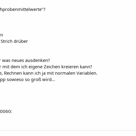
ichprobenmittelwerte"?
rn
Strich drüber
r was neues ausdenken?
r mit dem ich eigene Zeichen kreieren kann?
e, Rechnen kann ich ja mit normalen Variablen.
App sowieso so groß wird...
n0060: