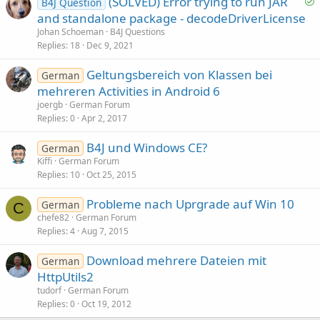
(SOLVED) Error trying to run JAR
B4J Question
o
and standalone package - decodeDriverLicense
l
Johan Schoeman
B4J Questions
v
Replies
18
Dec 9, 2021
e
Geltungsbereich von Klassen bei
d
German
mehreren Activities in Android 6
joergb
German Forum
Replies
0
Apr 2, 2017
B4J und Windows CE?
German
Kiffi
German Forum
Replies
10
Oct 25, 2015
Probleme nach Uprgrade auf Win 10
German
C
chefe82
German Forum
Replies
4
Aug 7, 2015
Download mehrere Dateien mit
German
HttpUtils2
tudorf
German Forum
Replies
0
Oct 19, 2012