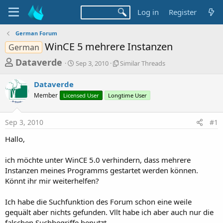
Log in
Register
German Forum
WinCE 5 mehrere Instanzen
German
T
S
S
Dataverde
Sep 3, 2010
Similar Threads
t
i
h
a
m
Dataverde
r
r
i
Member
Licensed User
t
Longtime User
l
e
d
a
a
a
r
Sep 3, 2010
#1
d
t
T
e
h
s
Hallo,
r
t
e
a
ich möchte unter WinCE 5.0 verhindern, dass mehrere
a
d
Instanzen meines Programms gestartet werden können.
r
s
Könnt ihr mir weiterhelfen?
t
e
Ich habe die Suchfunktion des Forum schon eine weile
r
gequält aber nichts gefunden. Vllt habe ich aber auch nur die
falschen Suchbegriffe benutzt.