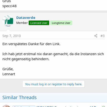
Gruß
specci48
Dataverde
Member
Licensed User
Longtime User
Sep 7, 2010
#3
Ein verspätetes Danke für den Link.
Ich hab jetzt erstmal nix daran gemacht, da die Instanzen sich
nicht gegenseitig behindern.
Grüße,
Lennart
You must log in or register to reply here.
Similar Threads
S