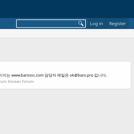
Log in
Register
는 www.barosvc.com 담당자 메일은
ok@baro.pro
입니다.
rum:
Korean Forum