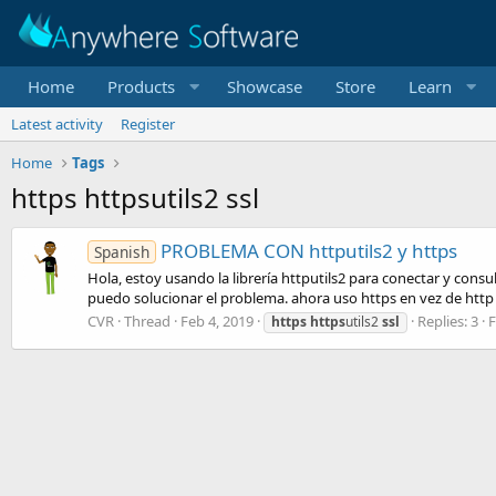
Home
Products
Showcase
Store
Learn
Latest activity
Register
Home
Tags
https httpsutils2 ssl
PROBLEMA CON httputils2 y https
Spanish
Hola, estoy usando la librería httputils2 para conectar y cons
puedo solucionar el problema. ahora uso https en vez de http
CVR
Thread
Feb 4, 2019
Replies: 3
https
https
utils2
ssl