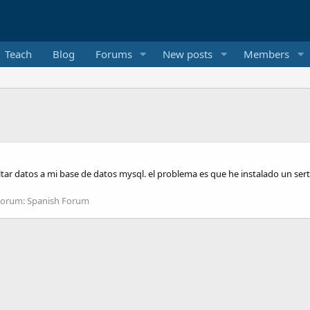
Teach
Blog
Forums
New posts
Members
ultar datos a mi base de datos mysql. el problema es que he instalado un ser
Forum:
Spanish Forum