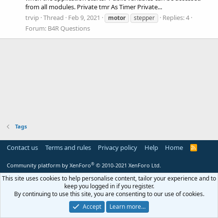
from all modules. Private tmr As Timer Private...
trvip
Thread
Feb 9, 2021
Replies: 4
motor
stepper
Forum:
B4R Questions
Tags
Contact us
Terms and rules
Privacy policy
Help
Home
R
S
S
®
Community platform by XenForo
© 2010-2021 XenForo Ltd.
This site uses cookies to help personalise content, tailor your experience and to
keep you logged in if you register.
By continuing to use this site, you are consenting to our use of cookies.
Accept
Learn more…