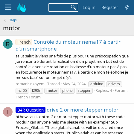
Log in
Register
Tags
motor
Contrôle du moteur nema17 à partir
French
R
d'un smartphone
salut salut je viens une fois de plus pour une préoccupation que
j'ai rencontré durant la réalisation d'un projet mon but est de
contrôle le sens de rotation et la vitesse d'un moteur pas à pas
en l'occurrence le moteur nema17, à partir de mon téléphone je
me suis basé sur un projet déjà...
romaric nzoyem
Thread
May 24, 2024
arduino
drivers
Replies: 4
Forum:
hc-05
l298n
motor
phone
stepper
French Forum
drive 2 or more stepper motor
B4R Question
T
hi how can i control 2 or more stepper motor with these code
modul? can anyone help me please with an example? Sub
Process_Globals 'These global variables will be declared once
when the application starts. 'Public variables can be accessed