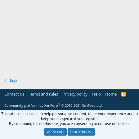
Tags
Contact us
Terms and rules
Privacy policy
Help
Home
R
S
S
®
Community platform by XenForo
© 2010-2021 XenForo Ltd.
This site uses cookies to help personalise content, tailor your experience and to
keep you logged in if you register.
By continuing to use this site, you are consenting to our use of cookies.
Accept
Learn more…