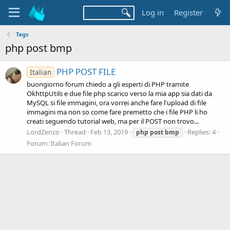
Log in
Register
Tags
php post bmp
PHP POST FILE
Italian
buongiorno forum chiedo a gli esperti di PHP tramite
OkhttpUtils e due file php scarico verso la mia app sia dati da
MySQL si file immagini, ora vorrei anche fare l'upload di file
immagini ma non so come fare premetto che i file PHP li ho
creati seguendo tutorial web, ma per il POST non trovo...
LordZenzo
Thread
Feb 13, 2019
Replies: 4
php
post
bmp
Forum:
Italian Forum