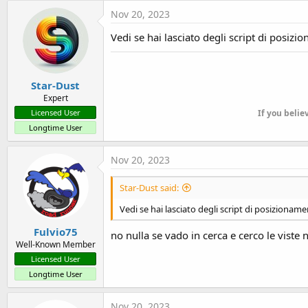
t
Nov 20, 2023
e
Vedi se hai lasciato degli script di posiz
r
Star-Dust
Expert
Licensed User
If you belie
Longtime User
Nov 20, 2023
Star-Dust said:
Vedi se hai lasciato degli script di posizionam
Fulvio75
no nulla se vado in cerca e cerco le viste 
Well-Known Member
Licensed User
Longtime User
Nov 20, 2023