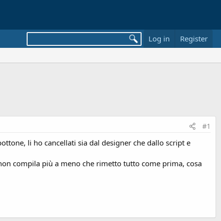
Log in
Register
#1
ttone, li ho cancellati sia dal designer che dallo script e
he non compila più a meno che rimetto tutto come prima, cosa