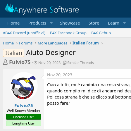
Home
Products
Showcase
Store
Learn
#B4X Discord (unofficial)
B4X Facebook Group
B4X Github
Home
Forums
More Languages
Italian Forum
Aiuto Designer
Italian
T
S
S
Fulvio75
Nov 20, 2023
Similar Threads
t
i
h
a
m
Nov 20, 2023
r
r
i
t
l
e
Ciao a tutti, mi è capitata una cosa strana
d
a
a
quando compilo mi dice di andare nel desi
a
r
Poi cosa strana è che se clicco sul botto
d
t
T
posso fare?
e
h
s
Fulvio75
r
Well-Known Member
t
e
Licensed User
a
a
Longtime User
d
r
s