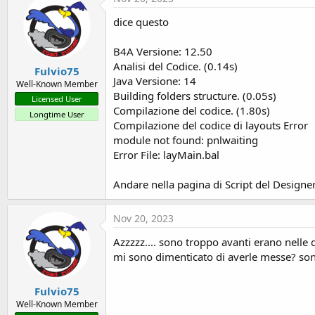
dice questo
B4A Versione: 12.50
Analisi del Codice. (0.14s)
Fulvio75
Java Versione: 14
Well-Known Member
Building folders structure. (0.05s)
Licensed User
Compilazione del codice. (1.80s)
Longtime User
Compilazione del codice di layouts Error
module not found: pnlwaiting
Error File: layMain.bal
Andare nella pagina di Script del Designe
Nov 20, 2023
Azzzzz.... sono troppo avanti erano nelle du
mi sono dimenticato di averle messe? so
Fulvio75
Well-Known Member