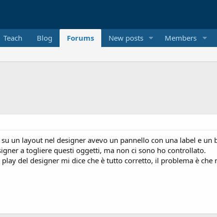
Teach
Blog
Forums
New posts
Members
, su un layout nel designer avevo un pannello con una label e un bo
gner a togliere questi oggetti, ma non ci sono ho controllato.
ne play del designer mi dice che è tutto corretto, il problema è c