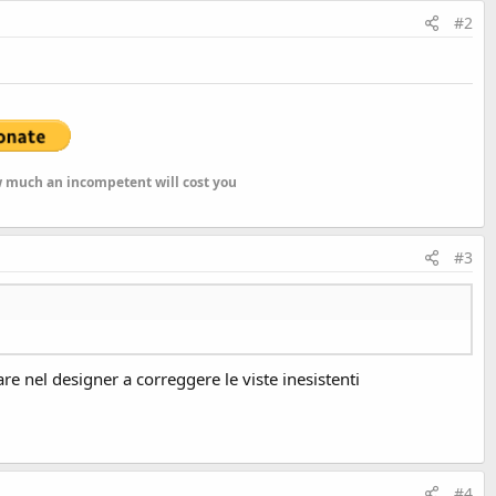
#2
ow much an incompetent will cost you
#3
are nel designer a correggere le viste inesistenti
#4