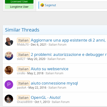
Licensed User
R
Sagenut
Longtime User
e
a
c
t
i
o
Similar Threads
n
s
:
Aggiornare una app esistente di 2 anni, m
Italian
fifiddu70
Dec 6, 2021
Italian Forum
2 problemi: autorizzazione e debugger r
Italian
skill27
May 20, 2020
Italian Forum
Aiuto su webservice
Italian
cirollo
May 2, 2018
Italian Forum
aiuto connessione mysql
Italian
P
paoloA
May 22, 2016
Italian Forum
OpenGL - Aiuto!
Italian
Orazio8909
Oct 1, 2013
Italian Forum