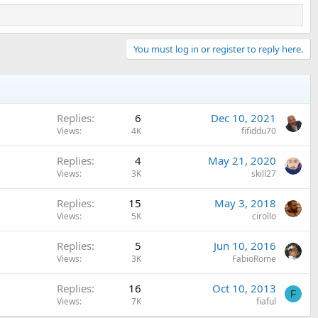
You must log in or register to reply here.
Replies
6
Dec 10, 2021
Views
4K
fifiddu70
Replies
4
May 21, 2020
Views
3K
skill27
Replies
15
May 3, 2018
Views
5K
cirollo
Replies
5
Jun 10, 2016
Views
3K
FabioRome
Replies
16
Oct 10, 2013
F
Views
7K
fiaful