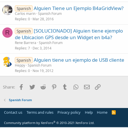
Alguien Tiene un Ejemplo B4aGridView?
Spanish
Carlos marin
Spanish Forum
Replies
0
Mar 28, 2016
[SOLUCIONADO] Alguien tiene ejemplo
Spanish
R
de Ubicacion GPS desde un Widget en b4a?
Rene Barrera
Spanish Forum
Replies
7
Dec 3, 2014
Alguien tiene un ejemplo de USB cliente
Spanish
Heppy
Spanish Forum
Replies
0
Nov 19, 2012
Facebook
Twitter
Reddit
Pinterest
Tumblr
WhatsApp
Email
Link
Share:
Spanish Forum
Contact us
Terms and rules
Privacy policy
Help
Home
R
S
S
®
Community platform by XenForo
© 2010-2021 XenForo Ltd.