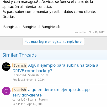
r
Host y con manager.GetDevices se fuerza el cierre de la
aplicación al intentar conectar.
Es para saber como mandar y recibir datos como cliente.
Gracias
:BangHead::BangHead::BangHead:
Last edited:
Nov 19, 2012
You must log in or register to reply here.
Similar Threads
Algún ejemplo para subir una tabla al
Spanish
DRIVE como backup?
Espinosa4
Spanish Forum
Replies
3
Nov 16, 2024
alguien tiene un ejemplo de app
Spanish
C
servidor-cliente
carlos L G
Spanish Forum
Replies
2
Apr 16, 2016