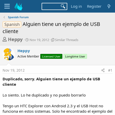
Log in
Register
Spanish Forum
Alguien tiene un ejemplo de USB
Spanish
cliente
T
S
S
Heppy
Nov 19, 2012
Similar Threads
t
i
h
a
m
Heppy
r
r
i
Active Member
t
Licensed User
l
Longtime User
e
d
a
a
a
r
Nov 19, 2012
#1
d
t
T
e
h
s
Duplicado, sorry. Alguien tiene un ejemplo de USB
r
t
cliente
e
a
a
d
Lo siento. Lo he duplicado y no puedo borrarlo
r
s
t
Tengo un HTC Explorer con Android 2.3 y el USB Host no
e
funciona en estos sistemas. Solo he encontrado el ejemplo del