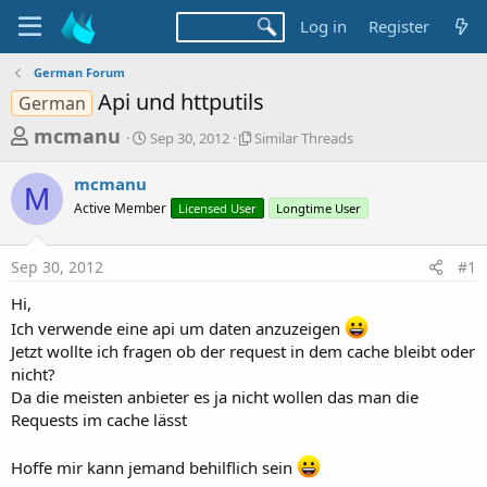
Log in
Register
German Forum
Api und httputils
German
T
S
S
mcmanu
Sep 30, 2012
Similar Threads
t
i
h
a
m
mcmanu
r
r
i
M
Active Member
t
Licensed User
l
Longtime User
e
d
a
a
a
r
Sep 30, 2012
#1
d
t
T
e
h
s
Hi,
r
t
Ich verwende eine api um daten anzuzeigen
e
a
a
Jetzt wollte ich fragen ob der request in dem cache bleibt oder
d
nicht?
r
s
Da die meisten anbieter es ja nicht wollen das man die
t
Requests im cache lässt
e
r
Hoffe mir kann jemand behilflich sein