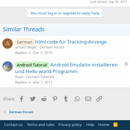
Last edited:
Sep 30, 2012
You must log in or register to reply here.
Similar Threads
html code für Tracking-Anzeige
German
A
arnold steger
German Forum
Replies
2
Dec 5, 2015
S
Android Emulator installieren
Android Tutorial
t
und Hello world Programm
i
klaus
German Tutorials
c
Replies
4
Mar 1, 2012
k
y
Facebook
Twitter
Reddit
Pinterest
Tumblr
WhatsApp
Email
Link
Share:
German Forum
Contact us
Terms and rules
Privacy policy
Help
Home
R
S