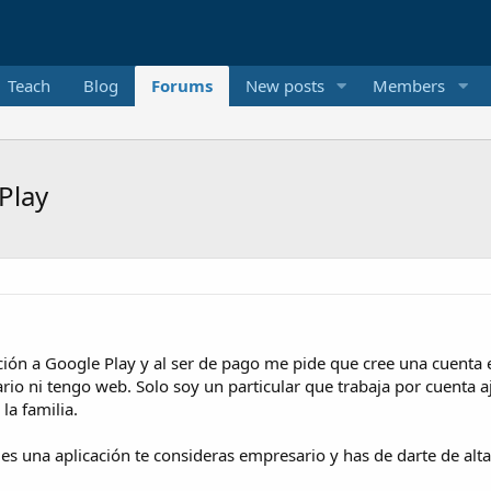
Teach
Blog
Forums
New posts
Members
Play
ción a Google Play y al ser de pago me pide que cree una cuenta 
rio ni tengo web. Solo soy un particular que trabaja por cuenta 
la familia.
s una aplicación te consideras empresario y has de darte de al