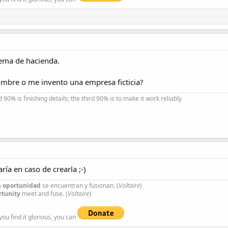
tema de hacienda.
mbre o me invento una empresa ficticia?
 90% is finishing details; the third 90% is to make it work reliably
ía en caso de crearla ;-)
a
oportunidad
se encuentran y fusionan. (
Voltaire
)
rtunity
meet and fuse. (
Voltaire
)
 you find it glorious, you can