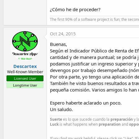
t
¿Cómo he de proceder?
e
r
The first 90% of a software project is fun; the second
Oct 24, 2015
Buenas,
Según el Indicador Público de Renta de E
cantidad y de manera puntual; se podría j
podamos justificar un ingreso superior y 
Descartex
devengos por trabajo desempeñado (nóm
Well-Known Member
Por otra parte, yo tengo una aplicación 
Licensed User
También he visto buenos resultados a tra
Longtime User
pequeña comisión. Varios amigos lo han 
Espero haberte aclarado un poco.
Un saludo.
Suerte
es lo que sucede cuando la
preparación
y l
Luck
is what happens when
preparation
and
oppo
If you find my work helpful, please click on "Like". If