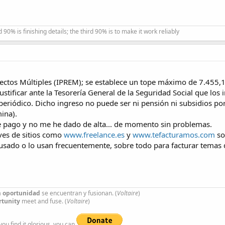
 90% is finishing details; the third 90% is to make it work reliably
fectos Múltiples (IPREM); se establece un tope máximo de 7.455,1
ustificar ante la Tesorería General de la Seguridad Social que lo
periódico. Dicho ingreso no puede ser ni pensión ni subsidios por
ina).
de pago y no me he dado de alta... de momento sin problemas.
ves de sitios como
www.freelance.es
y
www.tefacturamos.com
so
usado o lo usan frecuentemente, sobre todo para facturar temas
a
oportunidad
se encuentran y fusionan. (
Voltaire
)
rtunity
meet and fuse. (
Voltaire
)
 you find it glorious, you can