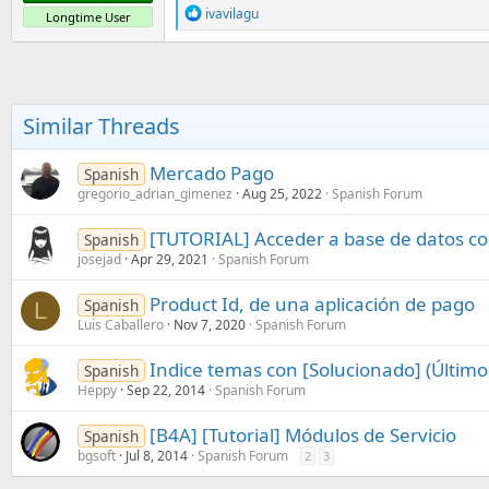
R
ivavilagu
Longtime User
e
a
c
t
i
o
Similar Threads
n
s
:
Mercado Pago
Spanish
gregorio_adrian_gimenez
Aug 25, 2022
Spanish Forum
[TUTORIAL] Acceder a base de datos c
Spanish
josejad
Apr 29, 2021
Spanish Forum
Product Id, de una aplicación de pago
Spanish
L
Luis Caballero
Nov 7, 2020
Spanish Forum
Indice temas con [Solucionado] (Último
Spanish
Heppy
Sep 22, 2014
Spanish Forum
[B4A] [Tutorial] Módulos de Servicio
Spanish
bgsoft
Jul 8, 2014
Spanish Forum
2
3