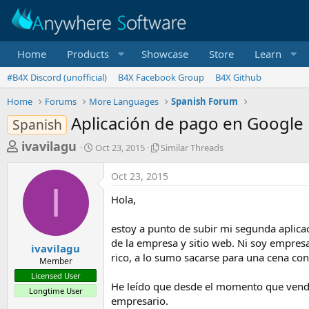
Home
Products
Showcase
Store
Learn
#B4X Discord (unofficial)
B4X Facebook Group
B4X Github
Home
Forums
More Languages
Spanish Forum
Aplicación de pago en Google 
Spanish
T
S
S
ivavilagu
Oct 23, 2015
Similar Threads
t
i
h
a
m
Oct 23, 2015
r
r
i
I
t
l
e
Hola,
d
a
a
a
r
estoy a punto de subir mi segunda aplica
d
t
T
de la empresa y sitio web. Ni soy empresa
e
h
s
ivavilagu
r
rico, a lo sumo sacarse para una cena con 
Member
t
e
Licensed User
a
a
He leído que desde el momento que vende
Longtime User
d
r
empresario.
s