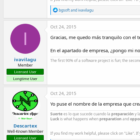
R
bgsoft
and
ivavilagu
e
a
c
Oct 24, 2015
t
I
i
Gracias, me quedo más tranquilo con el 
o
n
s
En el apartado de empresa, ¿pongo mi no
:
ivavilagu
The first 90% of a software project is fun; the second
Member
Licensed User
Longtime User
Oct 24, 2015
Yo puse el nombre de la empresa que crear
Suerte
es lo que sucede cuando la
preparación
y l
Luck
is what happens when
preparation
and
oppo
Descartex
Well-Known Member
If you find my work helpful, please click on "Like". If
Licensed User