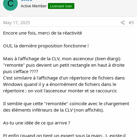
C
t
Active Member
Licensed User
i
o
n
s
May 17, 2025
#5
:
Encore une fois, merci de ta réactivité
OUI, la dernière proposition fonctionne !
Mais à l'affichage de la CLV, mon ascenceur (bien élargi)
"remonte" puis devient un petit rectangle en haut à droite
puis s'efface ????
C'est similaire à l'affichage d'un répertoire de fichiers dans
Windows quand il y a énormément de fichiers dans le
répertoire ; on voit l'ascenceur monter et se raccourcir.
Il semble que cette "remontée" coïncide avec le chargement
des éléments inférieurs de la CLV (non affichés).
As-tu une idée de ce qui arrive ?
Et enfin (quand on tient un expert sous la main...), existe-il