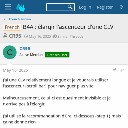
Log in
Register
French Forum
B4A : élargir l'ascenceur d'une CLV
French
T
S
S
CR95
May 16, 2025
Similar Threads
t
i
h
a
m
CR95
r
r
i
C
Active Member
t
Licensed User
l
e
d
a
a
a
r
May 16, 2025
#1
d
t
T
e
h
s
J'ai une CLV relativement longue et je voudrais utiliser
r
t
l'ascenceur (scroll bar) pour naviguer plus vite.
e
a
a
d
Malheureusement, celui-ci est quasiment invisible et je
r
s
n'arrive pas à l'élargir.
t
e
J'ai utilisé la recommandation d'Erel ci-dessous (step 1) mais
r
ça ne donne rien