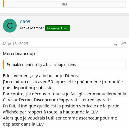
Sub
 ChangeScrollBarColor
(sv 
As
 ScrollView
, color
Dim
 jo 
As
 JavaObject
 = sv

    jo.RunMethod(
"setVerticalScrollBarEnabled"
, 
CR95
Dim
 bar 
As
 JavaObject
 = jo.RunMethod(
"getVer
C
If
 bar.IsInitialized 
Then
Active Member
Licensed User
        bar.RunMethod(
"setColorFilter"
, 
Array
(co
End
If
May 18, 2025
#7
End
Sub
Merci beaucoup
Probablement qu'il y a beaucoup d'item.
Effectivement, il y a beaucoup d'items.
J'ai refait un essai avec 50 lignes et le phénomène (remontée
puis disparition) subsiste.
Par contre, j'ai découvert que si je fais glisser manuellement la
CLV sur l'écran, l'ascenceur réapparait.... et redisparait !
En fait, il indique quelle est la position verticale de la partie
affichée par rapport à toute la hauteur de la CLV.
Alors que je voudrais l'utiliser comme ascenceur pour me
déplacer dans la CLV.