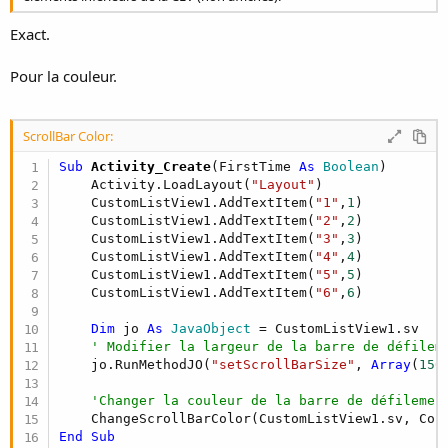
Exact.
Pour la couleur.
ScrollBar Color:
Sub
 Activity_Create
(FirstTime 
As
 Boolean
)

    Activity.LoadLayout(
"Layout"
)

    CustomListView1.AddTextItem(
"1"
,
1
)

    CustomListView1.AddTextItem(
"2"
,
2
)

    CustomListView1.AddTextItem(
"3"
,
3
)

    CustomListView1.AddTextItem(
"4"
,
4
)

    CustomListView1.AddTextItem(
"5"
,
5
)

    CustomListView1.AddTextItem(
"6"
,
6
)

Dim
 jo 
As
 JavaObject
 = CustomListView1.sv

' Modifier la largeur de la barre de défilem
    jo.RunMethodJO(
"setScrollBarSize"
, 
Array
(
150
'Changer la couleur de la barre de défilemen
End
Sub