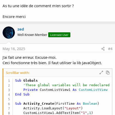
As tu une idée de comment m'en sortir ?
Encore merci
zed
Well-Known Member
Licensed User
May 16, 2025
#4
J'ai fait une erreur. Excuse-moi.
Ceci fonctionne très bien. Il faut utiliser la lib JavaObject.
ScrollBar width:
Sub
 Globals
'These global variables will be redeclared e
Private
 CustomListView1 
As
 CustomListView
End
Sub
Sub
 Activity_Create
(FirstTime 
As
 Boolean
)

    Activity.LoadLayout(
"Layout"
)

    CustomListView1.AddTextItem(
"1"
,
1
)
