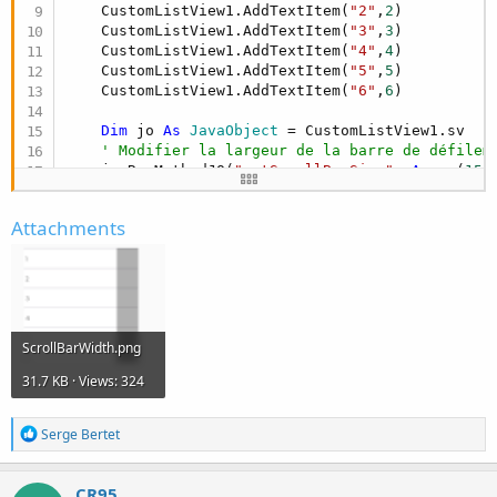
    CustomListView1.AddTextItem(
"2"
,
2
)

    CustomListView1.AddTextItem(
"3"
,
3
)

    CustomListView1.AddTextItem(
"4"
,
4
)

    CustomListView1.AddTextItem(
"5"
,
5
)

    CustomListView1.AddTextItem(
"6"
,
6
)

Dim
 jo 
As
 JavaObject
 = CustomListView1.sv

' Modifier la largeur de la barre de défilem
    jo.RunMethodJO(
"setScrollBarSize"
, 
Array
(
150
End
Sub
Attachments
ScrollBarWidth.png
31.7 KB · Views: 324
R
Serge Bertet
e
a
c
CR95