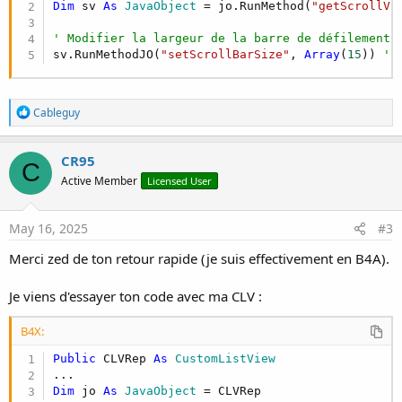
Dim
 sv 
As
 JavaObject
 = jo.RunMethod(
"getScrollVi
' Modifier la largeur de la barre de défilement
sv.RunMethodJO(
"setScrollBarSize"
, 
Array
(
15
)) 
' 
R
Cableguy
e
a
c
CR95
C
t
Active Member
Licensed User
i
o
n
s
May 16, 2025
#3
:
Merci zed de ton retour rapide (je suis effectivement en B4A).
Je viens d'essayer ton code avec ma CLV :
B4X:
Public
 CLVRep 
As
 CustomListView
Dim
 jo 
As
 JavaObject
 = CLVRep