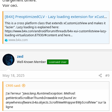
chargement différé.
Voir ceci.
[B4X] PreoptimizedCLV - Lazy loading extension for xCustomListView
This is a cross platform class that extends xCustomListView and makes it
"lazier". Lazy loading is explained here:
https://www.b4x.com/android/forum/threads/b4x-xui-customlistview-lazy-
loading-virtualization.87930/#content and here...
www.b4x.com
zed
Well-Known Member
Licensed User
May 18, 2025
#9
CR95 said:
J'ai l'erreur
"java.lang.RuntimeException: Method:
getVerticalScrollbarThumbDrawable not found in:
anywheresoftware.b4a.objects.ScrollViewWrapper$MyScrollView"
sur la
ligne