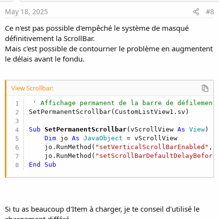
May 18, 2025
#8
Ce n'est pas possible d'empêché le système de masqué
définitivement la ScrollBar.
Mais c'est possible de contourner le problème en augmentent
le délais avant le fondu.
View Scrollbar:
' Affichage permanent de la barre de défilement
Sub
 SetPermanentScrollbar
(vScrollView 
As
 View
)

Dim
 jo 
As
 JavaObject
 = vScrollView

    jo.RunMethod(
"setVerticalScrollBarEnabled"
, 
    jo.RunMethod(
"setScrollBarDefaultDelayBefore
End
Sub
Si tu as beaucoup d'Item à charger, je te conseil d'utilisé le