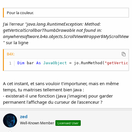
Pour la couleur.
J'ai l'erreur
"java.lang.RuntimeException: Method:
getVerticalScrollbarThumbDrawable not found in:
anywheresoftware.b4a.objects.ScrollViewWrapper$MyScrollView
"
sur la ligne
B4X:
Dim
 bar 
As
 JavaObject
 = jo.RunMethod(
"getVertica
A cet instant, et sans vouloir t'importuner, mais en même
temps, tu maitrises tellement bien Java :
- existerait-il une fonction (Java j'imagine) pour garder
permanent l'affichage du curseur de l'ascenceur ?
zed
Well-Known Member
Licensed User