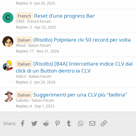
Replies
6
Jun 26, 2025
Reset d'une progress Bar
French
C
CR95
French Forum
Replies
3
Apr 22, 2025
(Risolto) Polpolare clv 50 record per volta
Italian
Xfood
Italian Forum
Replies
17
Nov 21, 2024
[Risolto] [B4A] Intercettare indice CLV dal
Italian
click di un Button dentro la CLV
Aldo's
Italian Forum
Replies
2
Jan 20, 2024
Suggerimenti per una CLV più "bellina"
Italian
Sabotto
Italian Forum
Replies
4
Sep 1, 2023
Facebook
Twitter
Reddit
Pinterest
Tumblr
WhatsApp
Email
Link
Share: