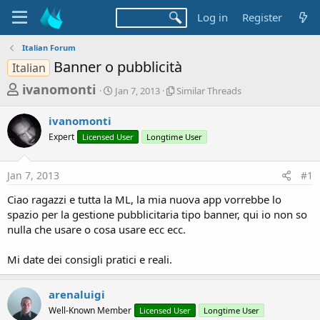
Log in
Register
Italian Forum
Banner o pubblicità
Italian
T
S
S
ivanomonti
Jan 7, 2013
Similar Threads
t
i
h
a
m
ivanomonti
r
r
i
Expert
Licensed User
t
Longtime User
l
e
d
a
a
a
r
Jan 7, 2013
#1
d
t
T
e
h
s
Ciao ragazzi e tutta la ML, la mia nuova app vorrebbe lo
r
t
spazio per la gestione pubblicitaria tipo banner, qui io non so
e
a
nulla che usare o cosa usare ecc ecc.
a
d
r
s
Mi date dei consigli pratici e reali.
t
e
arenaluigi
r
Well-Known Member
Licensed User
Longtime User