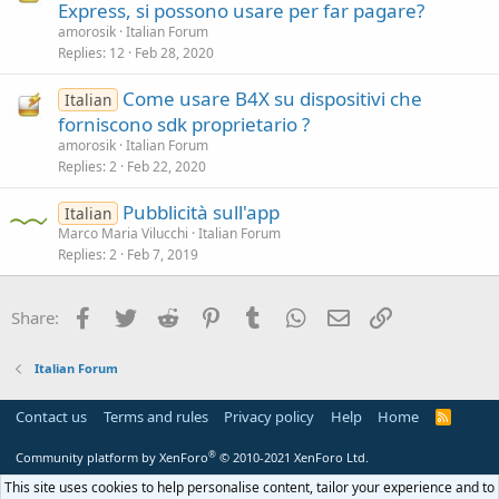
Express, si possono usare per far pagare?
amorosik
Italian Forum
Replies
12
Feb 28, 2020
Come usare B4X su dispositivi che
Italian
forniscono sdk proprietario ?
amorosik
Italian Forum
Replies
2
Feb 22, 2020
Pubblicità sull'app
Italian
Marco Maria Vilucchi
Italian Forum
Replies
2
Feb 7, 2019
Facebook
Twitter
Reddit
Pinterest
Tumblr
WhatsApp
Email
Link
Share:
Italian Forum
Contact us
Terms and rules
Privacy policy
Help
Home
R
S
S
®
Community platform by XenForo
© 2010-2021 XenForo Ltd.
This site uses cookies to help personalise content, tailor your experience and to