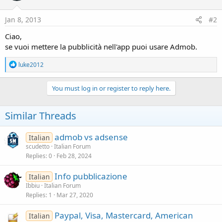
Jan 8, 2013
#2
Ciao,
se vuoi mettere la pubblicità nell'app puoi usare Admob.
R
luke2012
e
a
c
You must log in or register to reply here.
t
i
o
Similar Threads
n
s
:
admob vs adsense
Italian
scudetto
Italian Forum
Replies
0
Feb 28, 2024
Info pubblicazione
Italian
Ibbiu
Italian Forum
Replies
1
Mar 27, 2020
Paypal, Visa, Mastercard, American
Italian