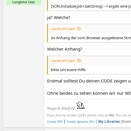
Longtime User
JSON.Initialize(job1.GetString) --> ergibt eine
ja? Welche?
rainerohl said:
im Anhang der vom Browser ausgelesene Stri
Welcher Anhang?
rainerohl said:
bitte um euere Hilfe
Erstmal solltest Du deinen CODE zeigen 
Ohne beides zu sehen können wir nur WI
Regards
Manfred
If you find my answer useful please click on
like
. You can e
|
|
My Libraries
(Over
Create PDF
Create dynamic JPG