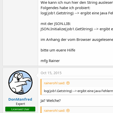
Wie kann ich nun hier den String auslese
t
Folgendes habe ich probiert:
e
log(job1.Getstring) --> ergibt eine Java 
r
mit der JSON.LIB:
JSON.Initialize(job1.GetString) --> ergibt
im Anhang der vom Browser ausgelesene 
bitte um euere Hilfe
mfg Rainer
Oct 15, 2015
rainerohl said:
log(job1.Getstring) --> ergibt eine Java Fehle
DonManfred
Ja? Welche?
Expert
Licensed User
rainerohl said: