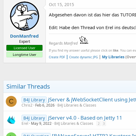
Oct 15, 2015
Abgesehen davon ist das hier das TUTORI
Edit: Habe den Thread von Erel ins deuts
DonManfred
Expert
Regards
Manfred
Licensed User
If you find my answer useful please click on
like
. You can e
Longtime User
|
|
My Libraries
(Over
Create PDF
Create dynamic JPG
Similar Threads
jServer & jWebSocketClient using Jet
B4J Library
C
Chris2
Feb 6, 2026
B4J Libraries & Classes
jServer v4.0 - Based on Jetty 11
B4J Library
Erel
May 9, 2022
B4J Libraries & Classes
2
3
[BANanoServer] HTTP2 Keystore I