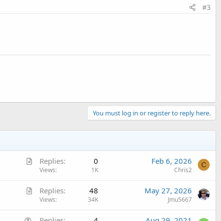
#3
You must log in or register to reply here.
A
Replies
0
Feb 6, 2026
C
r
Views
1K
Chris2
t
A
Replies
48
May 27, 2026
i
r
Views
34K
Jmu5667
c
t
l
Q
Replies
4
Aug 29, 2021
i