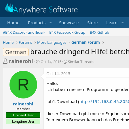
Home
Products
Showcase
Store
Learn
#B4X Discord (unofficial)
B4X Facebook Group
B4X Github
Home
Forums
More Languages
German Forum
brauche dringend Hilfe! betr.:h
German
T
S
S
rainerohl
Oct 14, 2015
Similar Threads
t
i
h
a
m
Oct 14, 2015
r
r
i
R
t
l
e
Hallo,
d
a
a
ich habe in meinem Programm folgenden
a
r
d
t
T
job1.Download (
http://192.168.0.45:80
e
h
s
rainerohl
r
Member
t
e
dieser Download gibt mir ein Ergebnis im
Licensed User
a
a
In meinem Browser kann ich das Ergebnis
Longtime User
d
r
s