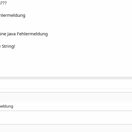
n???
Fehlermeldung
 eine Java Fehlermeldung
String!
rmeldung