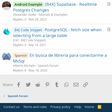
[B4X] Supabase - Realtime
l
Android Example
r
Postgres Changes
e
t
Alexander Stolte
Tutorials & Examples
i
Replies
0
Nov 28, 2023
c
PostgreSQL - fetch size when
l
B4J Code Snippet
r
selecting from a large table
e
t
Erel
B4J Code Snippets
i
Replies
0
Sep 14, 2021
c
En busca de libreria para conectarme a
l
Spanish
MsSql
e
Alberto Michelis
Spanish Forum
Replies
8
May 18, 2020
Facebook
Twitter
Reddit
Pinterest
Tumblr
WhatsApp
Email
Link
Share:
Spanish Forum
Contact us
Terms and rules
Privacy policy
Help
Home
R
S