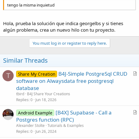
tengo la misma inquietud
Hola, prueba la solución que indica georgelbs y si tienes
algún problema, crea un nuevo hilo con tu proyecto.
You must log in or register to reply here.
Similar Threads
B4J-Simple PostgreSql CRUD
Share My Creation
T
r
software on Alwaysdata free postgresql
t
database
i
tbird
B4J Share Your Creations
c
Replies
0
Jun 18, 2026
l
[B4X] Supabase - Call a
e
Android Example
r
Postgres function (RPC)
t
Alexander Stolte
Tutorials & Examples
i
Replies
0
Jun 26, 2024
c