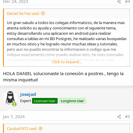
Dec 24, 2023
#4
Daniel De Paz said:
Un gran saludo a todos los colegas informaticos, de la manera mas
atenta solicito su ayuda y conocimiento con el siguiente tema,
estoy desarrollando una aplicacion en android para realizar
consultas a tablas en mi BD Postgres, he realizado varias busquedas
en muchos sitios y he logrado reunir muchas ideas y tutoriales,
pero aun no puedo encontrar la informacion o codigo que me
indique exactamente como puedo realizar esto, he visto tutoriales
que explican como conectarse a MySql por medio de un web
Click to expand...
service con PHP, tambien tutoriales para SqlServer, pero no logro
ubicar algun material para Postgres.
HOLA DANIEL solucionaste la conexión a postres , tengo la
misma inquietud
Agredecere muchisimo si alguien puede brindarme su apoyo
indicandome algun material, o liga o cualquier informacion
relacionada que pueda ayudarme a terminar mi proyecto.
josejad
Expert
Licensed User
Longtime User
De antemano nuevamente muchas gracias.
Saludos y excelente dia.
Jan 7, 2024
#5
DANIEL
Canibal1972 said: