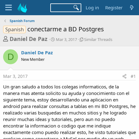
Log in
Register
Spanish Forum
conectarme a BD Postgres
Spanish
T
S
S
Daniel De Paz
Mar 3, 2017
Similar Threads
t
i
h
a
m
Daniel De Paz
r
r
i
D
New Member
t
l
e
d
a
a
a
r
Mar 3, 2017
#1
d
t
T
e
h
s
Un gran saludo a todos los colegas informaticos, de la
r
t
manera mas atenta solicito su ayuda y conocimiento con el
e
a
siguiente tema, estoy desarrollando una aplicacion en
a
d
android para realizar consultas a tablas en mi BD Postgres, he
r
s
realizado varias busquedas en muchos sitios y he logrado
t
reunir muchas ideas y tutoriales, pero aun no puedo
e
encontrar la informacion o codigo que me indique
r
exactamente como puedo realizar esto, he visto tutoriales que
explican como conectarse a MySql por medio de un web