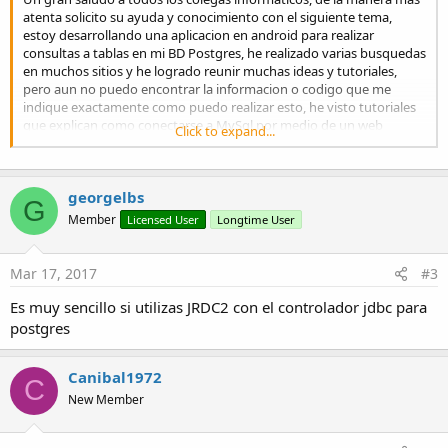
atenta solicito su ayuda y conocimiento con el siguiente tema,
estoy desarrollando una aplicacion en android para realizar
consultas a tablas en mi BD Postgres, he realizado varias busquedas
en muchos sitios y he logrado reunir muchas ideas y tutoriales,
pero aun no puedo encontrar la informacion o codigo que me
indique exactamente como puedo realizar esto, he visto tutoriales
que explican como conectarse a MySql por medio de un web
Click to expand...
service con PHP, tambien tutoriales para SqlServer, pero no logro
ubicar algun material para Postgres.
georgelbs
Agredecere muchisimo si alguien puede brindarme su apoyo
G
indicandome algun material, o liga o cualquier informacion
Member
Licensed User
Longtime User
relacionada que pueda ayudarme a terminar mi proyecto.
De antemano nuevamente muchas gracias.
Mar 17, 2017
#3
Saludos y excelente dia.
Es muy sencillo si utilizas JRDC2 con el controlador jdbc para
postgres
DANIEL
Canibal1972
C
New Member