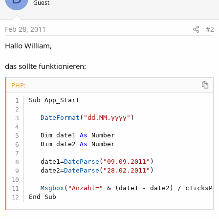
Guest
Feb 28, 2011
#2
Hallo William,
das sollte funktionieren:
PHP:
Sub App_Start

DateFormat
(
"dd.MM.yyyy"
)
   Dim date1 
As
 Number

   Dim date2 
As
 Number

   date1
=
DateParse
(
"09.09.2011"
)
   date2
=
DateParse
(
"28.02.2011"
)
Msgbox
(
"Anzahl="
&
(
date1 
-
 date2
)
/
 cTicksPe
End Sub