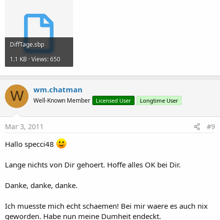
DiffTage.sbp
1.1 KB · Views: 650
wm.chatman
W
Well-Known Member
Licensed User
Longtime User
Mar 3, 2011
#9
Hallo specci48
Lange nichts von Dir gehoert. Hoffe alles OK bei Dir.
Danke, danke, danke.
Ich muesste mich echt schaemen! Bei mir waere es auch nix
geworden. Habe nun meine Dumheit endeckt.