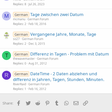
Replies
8
Jul 26, 2023
Tage zwischen zwei Datum
German
M
mcmanu
German Forum
Replies
2
Feb 18, 2016
Vergangene Jahre, Monate, Tage
German
so27
German Forum
Replies
2
Dec 3, 2015
Differenz in Tagen - Problem mit Datum
German
T
thewavemaster
German Forum
Replies
0
Aug 31, 2012
DateTime - 2 Daten abziehen und
German
R
differenz in Jahren, Tagen, Stunden, Minuten.
RiverRaid
German Forum
Replies
1
Feb 16, 2012
Facebook
Twitter
Reddit
Pinterest
Tumblr
WhatsApp
Email
Link
Share: