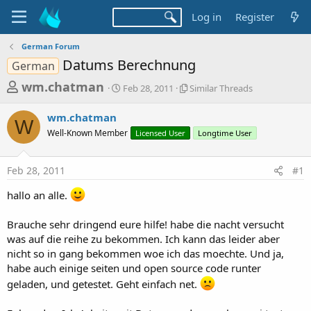
Log in
Register
German Forum
Datums Berechnung
German
T
S
S
wm.chatman
Feb 28, 2011
Similar Threads
t
i
h
a
m
wm.chatman
r
r
i
W
Well-Known Member
t
Licensed User
l
Longtime User
e
d
a
a
a
r
Feb 28, 2011
#1
d
t
T
e
h
s
hallo an alle.
r
t
e
a
a
Brauche sehr dringend eure hilfe! habe die nacht versucht
d
was auf die reihe zu bekommen. Ich kann das leider aber
r
s
nicht so in gang bekommen woe ich das moechte. Und ja,
t
habe auch einige seiten und open source code runter
e
geladen, und getestet. Geht einfach net.
r