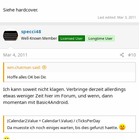
Siehe hardcover.
Last edited:
Mar 3, 2011
specci48
Well-Known Member
Licensed User
Longtime User
Mar 4, 2011
#10
wm.chatman said:
Hoffe alles OK bei Dir.
Ich kann soweit nicht klagen. Verbringe derzeit allerdings
etwas weniger Zeit hier im Forum, und wenn, dann
momentan mit Basic4Android.
(Calendar2.Value = Calendar1.Value) / cTicksPerDay
Da muesste ich noch einiges warten, bis dies gefunzt haette.