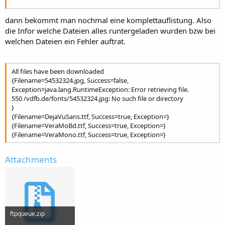
dann bekommt man nochmal eine komplettauflistung. Also
die Infor welche Dateien alles runtergeladen wurden bzw bei
welchen Dateien ein Fehler auftrat.
All files have been downloaded
{Filename=54532324.jpg, Success=false,
Exception=java.lang.RuntimeException: Error retrieving file.
550 /vdfb.de/fonts/54532324.jpg: No such file or directory
}
{Filename=DejaVuSans.ttf, Success=true, Exception=}
{Filename=VeraMoBd.ttf, Success=true, Exception=}
{Filename=VeraMono.ttf, Success=true, Exception=}
Attachments
ftpqueue.zip