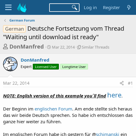
Log in
Register
German Forum
Deutsche Fortsetzung vom Thread
German
"Waiting until download ist ready"
T
S
S
DonManfred
Mar 22, 2014
Similar Threads
t
i
h
a
m
DonManfred
r
r
i
Expert
Licensed User
t
Longtime User
l
e
d
a
a
a
r
Mar 22, 2014
#1
d
t
T
e
h
s
here
r
NOTE: English version of this example you´ll find
.
t
e
a
a
Der Beginn im
englischen Forum
. Am ende stellte sich heraus
d
r
das wir beide Deutsch sprechen. So habe ich entschlossen das
s
ganze hier weiter zu führen.
t
e
Im englischen Forum habe ich gestern für @
schimanski
ein