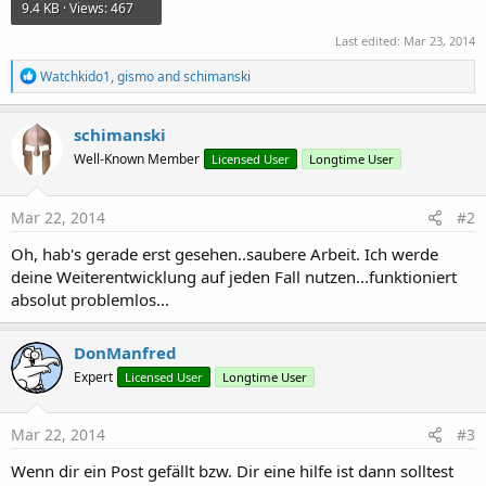
9.4 KB · Views: 467
Last edited:
Mar 23, 2014
R
Watchkido1
,
gismo
and
schimanski
e
a
c
schimanski
t
Well-Known Member
Licensed User
Longtime User
i
o
n
s
Mar 22, 2014
#2
:
Oh, hab's gerade erst gesehen..saubere Arbeit. Ich werde
deine Weiterentwicklung auf jeden Fall nutzen...funktioniert
absolut problemlos...
DonManfred
Expert
Licensed User
Longtime User
Mar 22, 2014
#3
Wenn dir ein Post gefällt bzw. Dir eine hilfe ist dann solltest