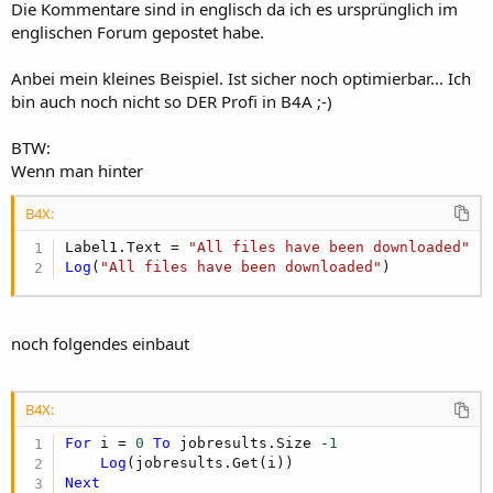
Die Kommentare sind in englisch da ich es ursprünglich im
englischen Forum gepostet habe.
Anbei mein kleines Beispiel. Ist sicher noch optimierbar... Ich
bin auch noch nicht so DER Profi in B4A ;-)
BTW:
Wenn man hinter
B4X:
Label1.Text = 
"All files have been downloaded"
Log
(
"All files have been downloaded"
)
noch folgendes einbaut
B4X:
For
 i = 
0
To
 jobresults.Size -
1
Log
Next