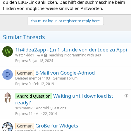
du den LIKE-Link anklicken. Das hilft der suchmaschine beim
finden von möglicherweise sinnvollen Antworten.
You must log in or register to reply here.
Similar Threads
1h4idea2app - (In 1 stunde von der Idee zu App)
W
Watchkido1
🐢👩‍🏫 Teaching Programming with B4X
Replies
3
Jan 18, 2024
E-Mail von Google-Admod
German
D
Deleted member 103
German Forum
Replies
0
Feb 12, 2019
Waiting until download ist
Android Question
u
ready?
e
schimanski
Android Questions
s
Replies
11
Mar 22, 2014
t
Größe für Widgets
i
German