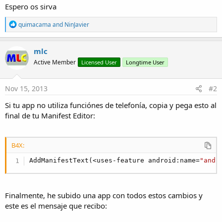
Espero os sirva
R
quimacama
and
NinJavier
e
a
c
mlc
t
Active Member
Licensed User
Longtime User
i
o
n
s
Nov 15, 2013
#2
:
Si tu app no utiliza funciónes de telefonía, copia y pega esto al
final de tu Manifest Editor:
B4X:
AddManifestText(<uses-feature android:name=
"andr
Finalmente, he subido una app con todos estos cambios y
este es el mensaje que recibo: