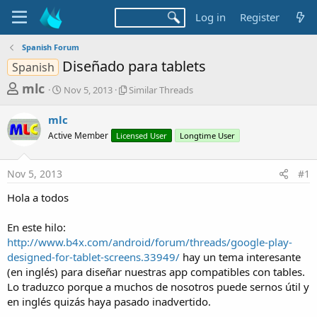
Log in
Register
Spanish Forum
Diseñado para tablets
Spanish
T
S
S
mlc
Nov 5, 2013
Similar Threads
t
i
h
a
m
mlc
r
r
i
Active Member
t
Licensed User
l
Longtime User
e
d
a
a
a
r
Nov 5, 2013
#1
d
t
T
e
h
s
Hola a todos
r
t
e
a
En este hilo:
a
d
http://www.b4x.com/android/forum/threads/google-play-
r
s
designed-for-tablet-screens.33949/
hay un tema interesante
t
(en inglés) para diseñar nuestras app compatibles con tables.
e
Lo traduzco porque a muchos de nosotros puede sernos útil y
r
en inglés quizás haya pasado inadvertido.