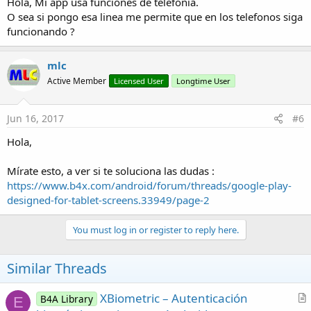
Hola, Mi app usa funciones de telefonia.
O sea si pongo esa linea me permite que en los telefonos siga
"Tu APK está diseñado para tablets"
funcionando ?
mlc
Cuando llegue el 21 de Noviembre, las aplicaciones que no cumplan
con los criterios de “Diseñado para tabletas”, pasarán a estar
Active Member
Licensed User
Longtime User
marcadas como “Diseñado para teléfonos” para aquellos usuarios
que naveguen a través de sus tabletas. Con la consiguiente pérdida
de posibles usuarios.
Jun 16, 2017
#6
Saludos
Hola,
Mírate esto, a ver si te soluciona las dudas :
https://www.b4x.com/android/forum/threads/google-play-
designed-for-tablet-screens.33949/page-2
You must log in or register to reply here.
Similar Threads
XBiometric – Autenticación
B4A Library
E
r