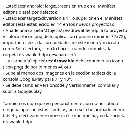
- Establecer android: largeScreens en true en el Manifest
editor (lo está por defecto);
- Establecer targetSdkVersion a 11 o superior en el Manifest
editor (está establecido en 14 en los nuevos proyectos);
- Añade una carpeta \Objects\res\drawable-hdpi a tu proyecto
y coloca el icon.png de tu aplicación (tamaño mínimo 72x72),
importante: ves a las propiedades de este icono y márcalo
como Sólo Lectura, si no lo haces, cuando compiles, la
carpeta drawable-hdpi desaparecerá.
- La carpeta \Objects\res\
drawable
debe contener un icono
(icon.png) de por lo menos 48x48
- Sube al menos dos imágenes en la sección tablets de la
consola Google.Play para 7" y 10".
- Se debe cambiar Versioncode y Versionname, compilar y
subir a Google.play.
También os digo que yo personalmente aún no he subido
ninguna app con estos cambios, pero si lo he probado en mi
tablet y efectivamente muestra el icono que hay en la carpeta
drawable-hdpi.