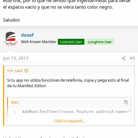
este link, por lo que he tenido que ingeniármelas para llenar
el espacio vacío y que no se viera tanto color negro.
Saludos
desof
Well-Known Member
Licensed User
Longtime User
Jun 15, 2017
#5
mlc said:
Si tu app no utiliza funciónes de telefonía, copia y pega esto al final
de tu Manifest Editor:
B4X:
AddManifestText(<uses-feature android:name=
"an
Click to expand...
Finalmente, he subido una app con todos estos cambios y este es el
mensaje que recibo: