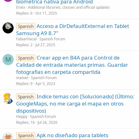
biométrica nativa para Android
t
Enxix
Additional libraries, classes and official updates
i
Replies
6
Oct 11, 2025
c
Acceso a DirDefaultExternal en Tablet
l
Spanish
Samsung A9 8.7"
e
FabianYacal
Spanish Forum
Replies
2
Jul 27, 2025
Crear app en B4A para Control de
Spanish
M
Calidad de entrada materias primas. Guardar
fotografias en carpeta compartida
matxet
Spanish Forum
Replies
9
Apr 5, 2023
Indice temas con [Solucionado] (Último:
Spanish
GoogleMaps, no me carga el mapa en otros
dispositivos)
Heppy
Spanish Forum
Replies
16
Jul 26, 2020
Apk no diseñado para tablets
Spanish