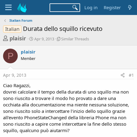
Log in
Register
Italian Forum
Durata dello squillo ricevuto
Italian
T
S
S
plaisir
Apr 9, 2013
Similar Threads
t
i
h
a
m
plaisir
r
r
i
P
Member
t
l
e
d
a
a
a
r
Apr 9, 2013
#1
d
t
T
e
h
s
Ciao Ragazzi,
r
t
dovrei calcolare il tempo della durata di uno squillo ma non
e
a
sono riuscito a trovare il modo ho provato a dare una
a
d
occhiata alla documentazione ma niente nessuna soluzione,
r
s
sono riuscito solo a intercettare l'inizio dello squillo grazie
t
all'evento PhoneStateChanged della libreria Phone ma non
e
sono riuscito a capire come intercettare la fine dello stesso
r
squillo, qualcuno può aiutarmi?