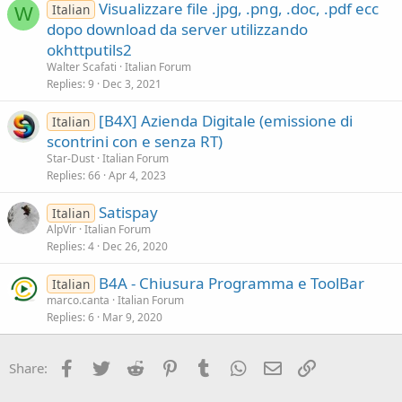
Visualizzare file .jpg, .png, .doc, .pdf ecc
Italian
W
dopo download da server utilizzando
okhttputils2
Walter Scafati
Italian Forum
Replies
9
Dec 3, 2021
[B4X] Azienda Digitale (emissione di
Italian
scontrini con e senza RT)
Star-Dust
Italian Forum
Replies
66
Apr 4, 2023
Satispay
Italian
AlpVir
Italian Forum
Replies
4
Dec 26, 2020
B4A - Chiusura Programma e ToolBar
Italian
marco.canta
Italian Forum
Replies
6
Mar 9, 2020
Facebook
Twitter
Reddit
Pinterest
Tumblr
WhatsApp
Email
Link
Share: