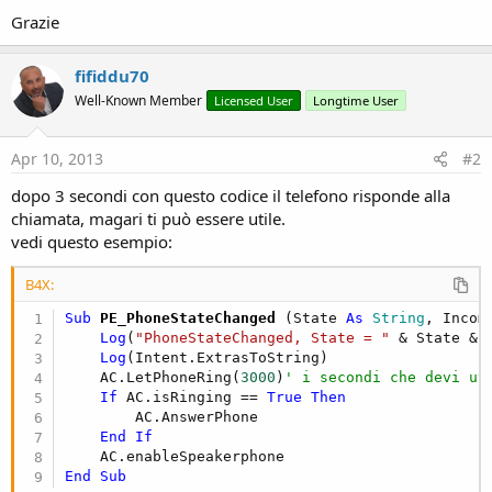
Grazie
fifiddu70
Well-Known Member
Licensed User
Longtime User
Apr 10, 2013
#2
dopo 3 secondi con questo codice il telefono risponde alla
chiamata, magari ti può essere utile.
vedi questo esempio:
B4X:
Sub
 PE_PhoneStateChanged
(State 
As
 String
, Incom
Log
(
"PhoneStateChanged, State = "
 & State & 
Log
(Intent.ExtrasToString)

    AC.LetPhoneRing(
3000
)
' i secondi che devi ut
If
 AC.isRinging == 
True
Then
        AC.AnswerPhone

End
If
End
Sub