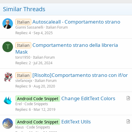
Similar Threads
Autoscaleall - Comportamento strano
Italian
Gianni Sassanelli
Italian Forum
Replies
4
Sep 4, 2025
Comportamento strano della libreria
Italian
T
Mask
toro1950
Italian Forum
Replies
2
Jul 26, 2024
[Risolto]Comportamento strano con if/or
Italian
stefanoxjx
Italian Forum
Replies
9
Aug 20, 2020
Change EditText Colors
Android Code Snippet
r
Erel
Code Snippets
Replies
6
Mar 12, 2019
t
i
EditText Utils
Android Code Snippet
c
r
klaus
Code Snippets
l