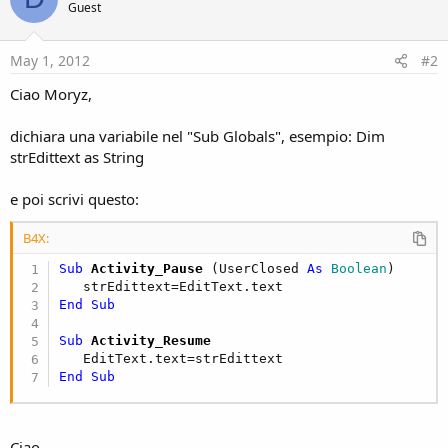
Guest
May 1, 2012
#2
Ciao Moryz,
dichiara una variabile nel "Sub Globals", esempio: Dim
strEdittext as String
e poi scrivi questo:
B4X:
Sub
 Activity_Pause
(UserClosed 
As
 Boolean
)

End
Sub
Sub
 Activity_Resume
End
Sub
Ciao,