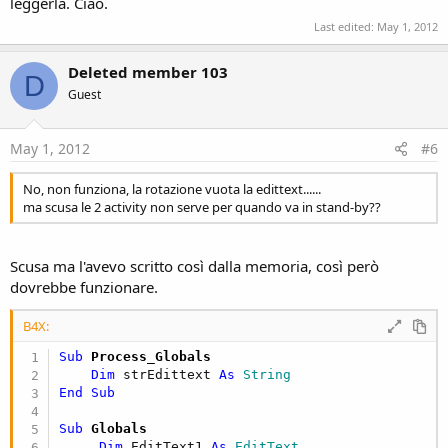
leggerla. Ciao.
   testo=(
File
.ReadString(
File
.DirInternal,
"stoc
Last edited:
May 1, 2012
Else
   testo=EditText1.Text 
'devo comunque inizializ
Deleted member 103
D
End
If
Guest
End
Sub
May 1, 2012
#6
Sub
 Activity_Pause
(UserClosed 
As
 Boolean
'salvo quello che c'è nella EditText1
No, non funziona, la rotazione vuota la edittext......
ma scusa le 2 activity non serve per quando va in stand-by??
File
.WriteString(
File
.DirInternal, 
"stocco.txt"
,
End
Sub
Scusa ma l'avevo scritto così dalla memoria, così però
dovrebbe funzionare.
B4X:
Sub
 Process_Globals
Dim
 strEdittext 
As
 String
End
Sub
Sub
 Globals
Dim
 EditText1 
As
 EditText