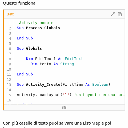
Filippo
Questo funziona:
B4X:
'Activity module
Sub
 Process_Globals
End
Sub
Sub
 Globals
Dim
 EditText1 
As
 EditText
Dim
 testo 
As
 String
End
Sub
Sub
 Activity_Create
(FirstTime 
As
 Boolean
)

Activity.LoadLayout(
"1"
) 
'un Layout con una sola
End
Sub
Sub
 Activity_Resume
'se c'era qualcosa nella editText1, Pause l'ha s
Con più caselle di testo puoi salvare una List/Map e poi
If
File
.Exists(
File
.DirInternal,
"stocco.txt"
) 
Th