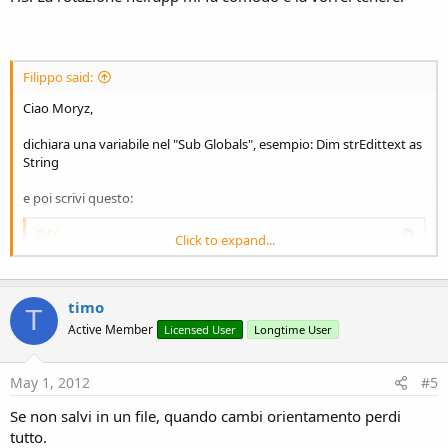
Filippo said:
Ciao Moryz,
dichiara una variabile nel "Sub Globals", esempio: Dim strEdittext as
String
e poi scrivi questo:
B4X:
Click to expand...
Sub
 Activity_Pause
(UserClosed 
As
 Boolean
)

End
Sub
timo
T
Active Member
Licensed User
Longtime User
Sub
 Activity_Resume
End
Sub
May 1, 2012
#5
Se non salvi in un file, quando cambi orientamento perdi
tutto.
Ciao,