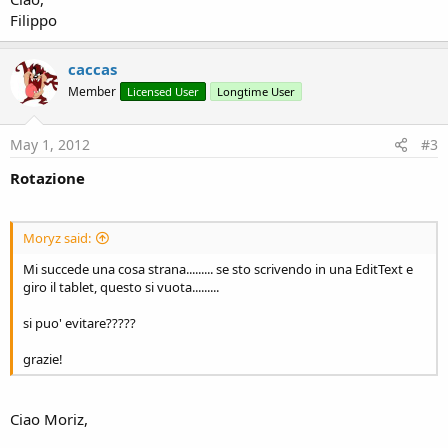
Filippo
caccas
Member
Licensed User
Longtime User
May 1, 2012
#3
Rotazione
Moryz said:
Mi succede una cosa strana......... se sto scrivendo in una EditText e
giro il tablet, questo si vuota.........
si puo' evitare?????
grazie!
Ciao Moriz,