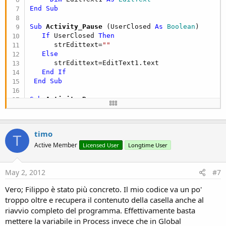
End
Sub
Sub
 Activity_Pause
(UserClosed 
As
 Boolean
)

If
 UserClosed 
Then
      strEdittext=
""
Else
      strEdittext=EditText1.text

End
If
End
Sub
Sub
 Activity_Resume
End
Sub
timo
T
Active Member
Licensed User
Longtime User
May 2, 2012
#7
Vero; Filippo è stato più concreto. Il mio codice va un po'
troppo oltre e recupera il contenuto della casella anche al
riavvio completo del programma. Effettivamente basta
mettere la variabile in Process invece che in Global