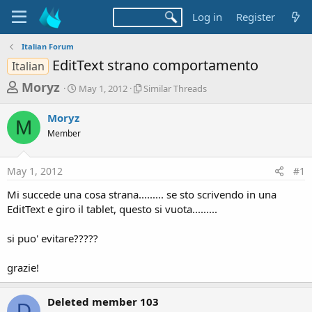
Log in
Register
Italian Forum
EditText strano comportamento
Italian
T
S
S
Moryz
May 1, 2012
Similar Threads
t
i
h
a
m
Moryz
r
r
i
M
Member
t
l
e
d
a
a
a
r
May 1, 2012
#1
d
t
T
e
h
s
Mi succede una cosa strana......... se sto scrivendo in una
r
t
EditText e giro il tablet, questo si vuota.........
e
a
a
d
si puo' evitare?????
r
s
t
grazie!
e
r
Deleted member 103
D