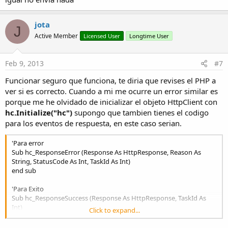
jota
J
Active Member
Licensed User
Longtime User
Feb 9, 2013
#7
Funcionar seguro que funciona, te diria que revises el PHP a
ver si es correcto. Cuando a mi me ocurre un error similar es
porque me he olvidado de inicializar el objeto HttpClient con
hc.Initialize("hc")
supongo que tambien tienes el codigo
para los eventos de respuesta, en este caso serian.
'Para error
Sub hc_ResponseError (Response As HttpResponse, Reason As
String, StatusCode As Int, TaskId As Int)
end sub
'Para Exito
Sub hc_ResponseSuccess (Response As HttpResponse, TaskId As
Int)
Click to expand...
end sub