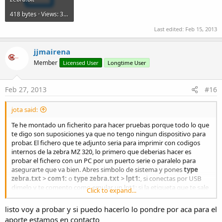
418 bytes · Views: 395
Last edited:
Feb 15, 2013
jjmairena
Member
Licensed User
Longtime User
Feb 27, 2013
#16
jota said:
Te he montado un ficherito para hacer pruebas porque todo lo que
te digo son suposiciones ya que no tengo ningun dispositivo para
probar. El fichero que te adjunto seria para imprimir con codigos
internos de la zebra MZ 320, lo primero que deberias hacer es
probar el fichero con un PC por un puerto serie o paralelo para
asegurarte que va bien. Abres simbolo de sistema y pones
type
zebra.txt > com1:
o
type zebra.txt > lpt1:
, si conectas por USB
dimelo y te comento como emular un lpt1: si la etiqueta que te sale
Click to expand...
es correcta pasamos a intentar migrar a b4a que seria un codigo
similar a este
listo voy a probar y si puedo hacerlo lo pondre por aca para el
aporte estamos en contacto