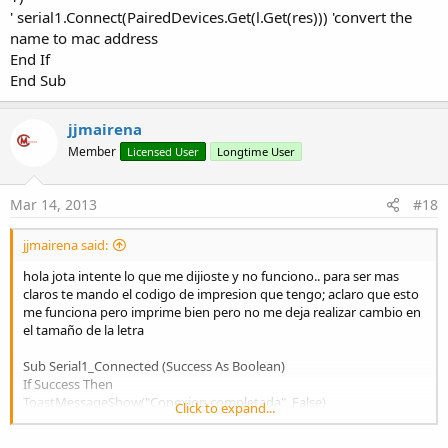
' serial1.Connect(PairedDevices.Get(l.Get(res))) 'convert the
name to mac address
End If
End Sub
jjmairena
Member
Licensed User
Longtime User
Mar 14, 2013
#18
jjmairena said:
hola jota intente lo que me dijioste y no funciono.. para ser mas
claros te mando el codigo de impresion que tengo; aclaro que esto
me funciona pero imprime bien pero no me deja realizar cambio en
el tamaño de la letra
Sub Serial1_Connected (Success As Boolean)
If Success Then
ToastMessageShow("Conexion completada", False)
Click to expand...
' TextReader1.Initialize(Serial1.InputStream)
TextWriter1.Initialize(serial1.OutputStream)