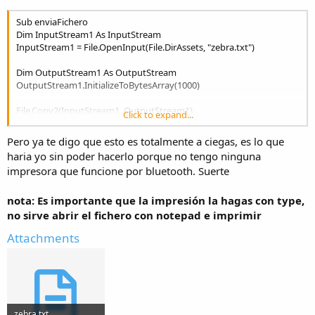
Sub enviaFichero
Dim InputStream1 As InputStream
InputStream1 = File.OpenInput(File.DirAssets, "zebra.txt")
Dim OutputStream1 As OutputStream
OutputStream1.InitializeToBytesArray(1000)
File.Copy2(InputStream1, OutputStream1)
Click to expand...
Dim Buffer() As Byte
Pero ya te digo que esto es totalmente a ciegas, es lo que
Buffer = OutputStream1.ToBytesArray
haria yo sin poder hacerlo porque no tengo ninguna
AStream.Write(Buffer)
impresora que funcione por bluetooth. Suerte
End Sub
nota: Es importante que la impresión la hagas con type,
no sirve abrir el fichero con notepad e imprimir
Attachments
zebra.txt