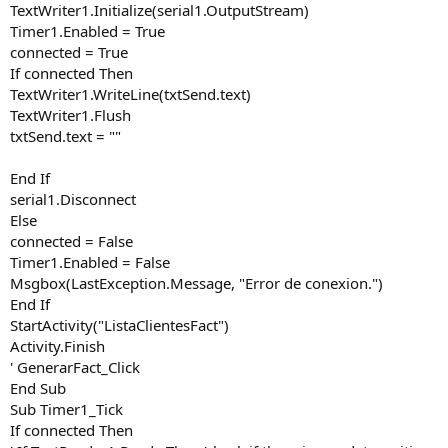
TextWriter1.Initialize(serial1.OutputStream)
Timer1.Enabled = True
connected = True
If connected Then
TextWriter1.WriteLine(txtSend.text)
TextWriter1.Flush
txtSend.text = ""
End If
serial1.Disconnect
Else
connected = False
Timer1.Enabled = False
Msgbox(LastException.Message, "Error de conexion.")
End If
StartActivity("ListaClientesFact")
Activity.Finish
' GenerarFact_Click
End Sub
Sub Timer1_Tick
If connected Then