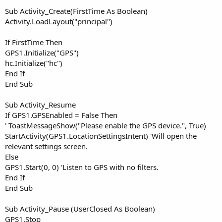
Sub Activity_Create(FirstTime As Boolean)
Activity.LoadLayout("principal")
If FirstTime Then
GPS1.Initialize("GPS")
hc.Initialize("hc")
End If
End Sub
Sub Activity_Resume
If GPS1.GPSEnabled = False Then
' ToastMessageShow("Please enable the GPS device.", True)
StartActivity(GPS1.LocationSettingsIntent) 'Will open the
relevant settings screen.
Else
GPS1.Start(0, 0) 'Listen to GPS with no filters.
End If
End Sub
Sub Activity_Pause (UserClosed As Boolean)
GPS1.Stop