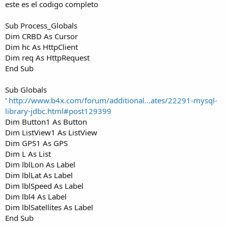
este es el codigo completo
Sub Process_Globals
Dim CRBD As Cursor
Dim hc As HttpClient
Dim req As HttpRequest
End Sub
Sub Globals
'
http://www.b4x.com/forum/additional...ates/22291-mysql-
library-jdbc.html#post129399
Dim Button1 As Button
Dim ListView1 As ListView
Dim GPS1 As GPS
Dim L As List
Dim lblLon As Label
Dim lblLat As Label
Dim lblSpeed As Label
Dim lbl4 As Label
Dim lblSatellites As Label
End Sub