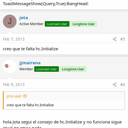
ToastMessageShow(Query,True):BangHead:
jota
J
Active Member
Licensed User
Longtime User
Feb 7, 2013
#5
creo que te falta hc.Initialize
jjmairena
Member
Licensed User
Longtime User
Feb 9, 2013
#6
jota said:
creo que te falta hc.Initialize
hola Jota segui el consejo de hc.Initialize y no funciona sigue
igual no envia nada