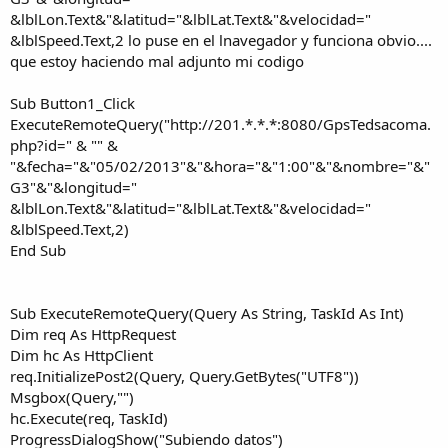
&lblLon.Text&"&latitud="&lblLat.Text&"&velocidad="
&lblSpeed.Text,2 lo puse en el lnavegador y funciona obvio....
que estoy haciendo mal adjunto mi codigo
Sub Button1_Click
ExecuteRemoteQuery("http://201.*.*.*:8080/GpsTedsacoma.
php?id=" & "" &
"&fecha="&"05/02/2013"&"&hora="&"1:00"&"&nombre="&"
G3"&"&longitud="
&lblLon.Text&"&latitud="&lblLat.Text&"&velocidad="
&lblSpeed.Text,2)
End Sub
Sub ExecuteRemoteQuery(Query As String, TaskId As Int)
Dim req As HttpRequest
Dim hc As HttpClient
req.InitializePost2(Query, Query.GetBytes("UTF8"))
Msgbox(Query,"")
hc.Execute(req, TaskId)
ProgressDialogShow("Subiendo datos")