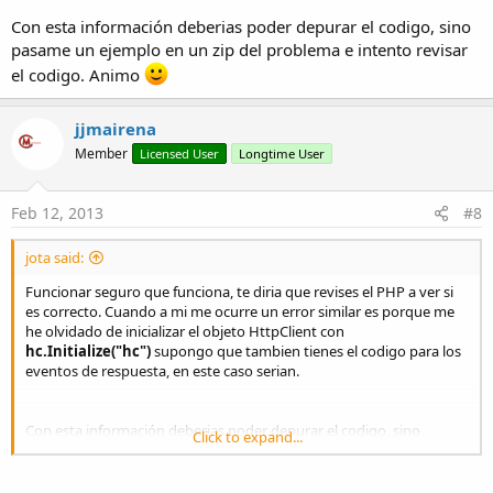
Con esta información deberias poder depurar el codigo, sino
pasame un ejemplo en un zip del problema e intento revisar
el codigo. Animo
jjmairena
Member
Licensed User
Longtime User
Feb 12, 2013
#8
jota said:
Funcionar seguro que funciona, te diria que revises el PHP a ver si
es correcto. Cuando a mi me ocurre un error similar es porque me
he olvidado de inicializar el objeto HttpClient con
hc.Initialize("hc")
supongo que tambien tienes el codigo para los
eventos de respuesta, en este caso serian.
Con esta información deberias poder depurar el codigo, sino
Click to expand...
pasame un ejemplo en un zip del problema e intento revisar el
codigo. Animo