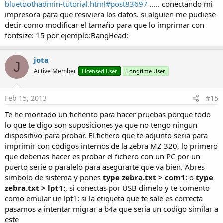
bluetoothadmin-tutorial.html#post83697
..... conectando mi
impresora para que resiviera los datos. si alguien me pudiese
decir como modificar el tamaño para que lo imprimar con
fontsize: 15 por ejemplo:BangHead:
jota
J
Active Member
Licensed User
Longtime User
Feb 15, 2013
#15
Te he montado un ficherito para hacer pruebas porque todo
lo que te digo son suposiciones ya que no tengo ningun
dispositivo para probar. El fichero que te adjunto seria para
imprimir con codigos internos de la zebra MZ 320, lo primero
que deberias hacer es probar el fichero con un PC por un
puerto serie o paralelo para asegurarte que va bien. Abres
simbolo de sistema y pones
type zebra.txt > com1:
o
type
zebra.txt > lpt1:
, si conectas por USB dimelo y te comento
como emular un lpt1: si la etiqueta que te sale es correcta
pasamos a intentar migrar a b4a que seria un codigo similar a
este