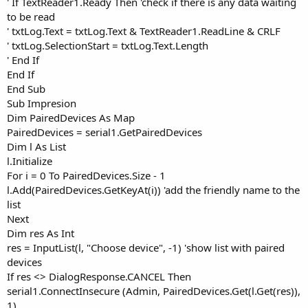
' If TextReader1.Ready Then 'check if there is any data waiting
to be read
' txtLog.Text = txtLog.Text & TextReader1.ReadLine & CRLF
' txtLog.SelectionStart = txtLog.Text.Length
' End If
End If
End Sub
Sub Impresion
Dim PairedDevices As Map
PairedDevices = serial1.GetPairedDevices
Dim l As List
l.Initialize
For i = 0 To PairedDevices.Size - 1
l.Add(PairedDevices.GetKeyAt(i)) 'add the friendly name to the
list
Next
Dim res As Int
res = InputList(l, "Choose device", -1) 'show list with paired
devices
If res <> DialogResponse.CANCEL Then
serial1.ConnectInsecure (Admin, PairedDevices.Get(l.Get(res)),
1)