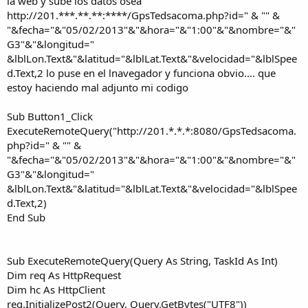
la web y sube los datos osea
http://201.***.**.**:****/GpsTedsacoma.php?id=" & "" &
"&fecha="&"05/02/2013"&"&hora="&"1:00"&"&nombre="&"
G3"&"&longitud="
&lblLon.Text&"&latitud="&lblLat.Text&"&velocidad="&lblSpee
d.Text,2 lo puse en el lnavegador y funciona obvio.... que
estoy haciendo mal adjunto mi codigo
Sub Button1_Click
ExecuteRemoteQuery("http://201.*.*.*:8080/GpsTedsacoma.
php?id=" & "" &
"&fecha="&"05/02/2013"&"&hora="&"1:00"&"&nombre="&"
G3"&"&longitud="
&lblLon.Text&"&latitud="&lblLat.Text&"&velocidad="&lblSpee
d.Text,2)
End Sub
Sub ExecuteRemoteQuery(Query As String, TaskId As Int)
Dim req As HttpRequest
Dim hc As HttpClient
req.InitializePost2(Query, Query.GetBytes("UTF8"))