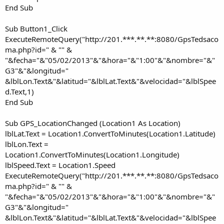
End Sub
Sub Button1_Click
ExecuteRemoteQuery("http://201.***.**.**:8080/GpsTedsaco
ma.php?id=" & "" &
"&fecha="&"05/02/2013"&"&hora="&"1:00"&"&nombre="&"
G3"&"&longitud="
&lblLon.Text&"&latitud="&lblLat.Text&"&velocidad="&lblSpee
d.Text,1)
End Sub
Sub GPS_LocationChanged (Location1 As Location)
lblLat.Text = Location1.ConvertToMinutes(Location1.Latitude)
lblLon.Text =
Location1.ConvertToMinutes(Location1.Longitude)
lblSpeed.Text = Location1.Speed
ExecuteRemoteQuery("http://201.***.**.**:8080/GpsTedsaco
ma.php?id=" & "" &
"&fecha="&"05/02/2013"&"&hora="&"1:00"&"&nombre="&"
G3"&"&longitud="
&lblLon.Text&"&latitud="&lblLat.Text&"&velocidad="&lblSpee