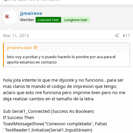
Pero ya te digo que esto es totalmente a ciegas, es lo que haria yo
sin poder hacerlo porque no tengo ninguna impresora que
funcione por bluetooth. Suerte
jjmairena
Member
Licensed User
Longtime User
nota: Es importante que la impresión la hagas con type, no
sirve abrir el fichero con notepad e imprimir
Mar 11, 2013
#17
jjmairena said:
listo voy a probar y si puedo hacerlo lo pondre por aca para el
aporte estamos en contacto
hola jota intente lo que me dijioste y no funciono.. para ser
mas claros te mando el codigo de impresion que tengo;
aclaro que esto me funciona pero imprime bien pero no me
deja realizar cambio en el tamaño de la letra
Sub Serial1_Connected (Success As Boolean)
If Success Then
ToastMessageShow("Conexion completada", False)
' TextReader1.Initialize(Serial1.InputStream)