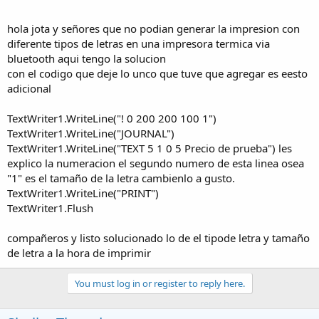
Timer1.Enabled = True
connected = True
hola jota y señores que no podian generar la impresion con
If connected Then
diferente tipos de letras en una impresora termica via
TextWriter1.WriteLine(txtSend.text)
TextWriter1.Flush
bluetooth aqui tengo la solucion
txtSend.text = ""
con el codigo que deje lo unco que tuve que agregar es eesto
adicional
End If
serial1.Disconnect
TextWriter1.WriteLine("! 0 200 200 100 1")
Else
TextWriter1.WriteLine("JOURNAL")
connected = False
Timer1.Enabled = False
TextWriter1.WriteLine("TEXT 5 1 0 5 Precio de prueba") les
Msgbox(LastException.Message, "Error de conexion.")
explico la numeracion el segundo numero de esta linea osea
End If
"1" es el tamaño de la letra cambienlo a gusto.
StartActivity("ListaClientesFact")
TextWriter1.WriteLine("PRINT")
Activity.Finish
TextWriter1.Flush
' GenerarFact_Click
End Sub
Sub Timer1_Tick
compañeros y listo solucionado lo de el tipode letra y tamaño
If connected Then
de letra a la hora de imprimir
' If TextReader1.Ready Then 'check if there is any data waiting to be
read
You must log in or register to reply here.
' txtLog.Text = txtLog.Text & TextReader1.ReadLine & CRLF
' txtLog.SelectionStart = txtLog.Text.Length
' End If