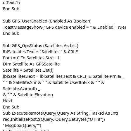
d.Text,1)
End Sub
Sub GPS_UserEnabled (Enabled As Boolean)
ToastMessageShow("GPS device enabled = " & Enabled, True)
End Sub
Sub GPS_GpsStatus (Satellites As List)
lblSatellites.Text = "Satellites:" & CRLF
For i = 0 To Satellites.Size - 1
Dim Satellite As GPSSatellite
Satellite = Satellites.Get(i)
lblSatellites.Text = lblSatellites.Text & CRLF & Satellite.Prn & _
" " & Satellite.Snr & " " & Satellite.UsedInFix & " " &
Satellite.Azimuth _
& " " & Satellite.Elevation
Next
End Sub
Sub ExecuteRemoteQuery(Query As String, TaskId As Int)
req.InitializePost2(Query, Query.GetBytes("UTF8"))
' Msgbox(Query,"")