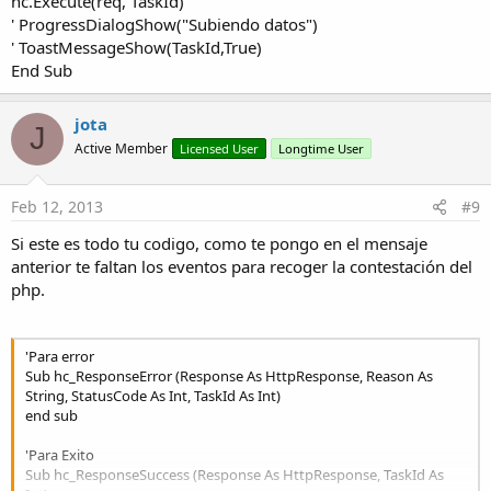
hc.Execute(req, TaskId)
' ProgressDialogShow("Subiendo datos")
' ToastMessageShow(TaskId,True)
End Sub
jota
J
Active Member
Licensed User
Longtime User
Feb 12, 2013
#9
Si este es todo tu codigo, como te pongo en el mensaje
anterior te faltan los eventos para recoger la contestación del
php.
'Para error
Sub hc_ResponseError (Response As HttpResponse, Reason As
String, StatusCode As Int, TaskId As Int)
end sub
'Para Exito
Sub hc_ResponseSuccess (Response As HttpResponse, TaskId As