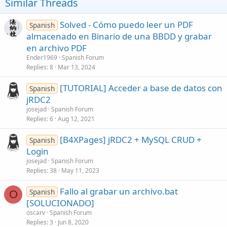
Similar Threads
End If
End Sub
Sub Impresion
Solved - Cómo puedo leer un PDF
Spanish
Dim PairedDevices As Map
almacenado en Binario de una BBDD y grabar
PairedDevices = serial1.GetPairedDevices
en archivo PDF
Dim l As List
Ender1969
Spanish Forum
l.Initialize
Replies
8
Mar 13, 2024
For i = 0 To PairedDevices.Size - 1
l.Add(PairedDevices.GetKeyAt(i)) 'add the friendly name to the list
[TUTORIAL] Acceder a base de datos con
Next
Spanish
Dim res As Int
jRDC2
res = InputList(l, "Choose device", -1) 'show list with paired devices
josejad
Spanish Forum
If res <> DialogResponse.CANCEL Then
Replies
6
Aug 12, 2021
serial1.ConnectInsecure (Admin, PairedDevices.Get(l.Get(res)), 1)
' serial1.Connect(PairedDevices.Get(l.Get(res))) 'convert the name to
[B4XPages] jRDC2 + MySQL CRUD +
Spanish
mac address
Login
End If
End Sub
josejad
Spanish Forum
Replies
38
May 11, 2023
Fallo al grabar un archivo.bat
Spanish
O
[SOLUCIONADO]
oscarv
Spanish Forum
Replies
3
Jun 8, 2020