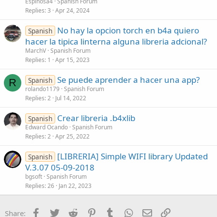
Espinosa4
Spanish Forum
Replies
3
Apr 24, 2024
No hay la opcion torch en b4a quiero
Spanish
hacer la tipica linterna alguna libreria adcional?
MarchV
Spanish Forum
Replies
1
Apr 15, 2023
Se puede aprender a hacer una app?
Spanish
R
rolando1179
Spanish Forum
Replies
2
Jul 14, 2022
Crear libreria .b4xlib
Spanish
Edward Ocando
Spanish Forum
Replies
2
Apr 25, 2022
[LIBRERIA] Simple WIFI library Updated
Spanish
V.3.07 05-09-2018
bgsoft
Spanish Forum
Replies
26
Jan 22, 2023
Facebook
Twitter
Reddit
Pinterest
Tumblr
WhatsApp
Email
Link
Share: