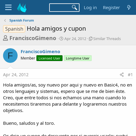
Log in
Register
Spanish Forum
Hola amigos y cupon
Spanish
T
S
S
FranciscoGimeno
Apr 24, 2012
Similar Threads
t
i
h
a
m
FranciscoGimeno
r
r
i
F
Member
Licensed User
t
Longtime User
l
e
d
a
a
a
r
Apr 24, 2012
#1
d
t
T
e
h
s
Hola amigos/as, soy nuevo por aqui y nuevo en Basic4, no en
r
t
otros lenguajes y sistemas, espero que se me de bien éste.
e
a
Creo, que entre todos si nos echamos una mano cuando lo
a
d
necesitemos tiraremos para delante y lograremos nuestros
r
s
objetivos.
t
e
Bueno, saludos y al toro.
r
Os dejo un cupon de descuento por si quereis usarlo: cvxtvj