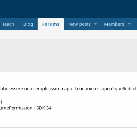
Teach
Blog
Forums
New posts
Members
e essere una semplicissima app il cui unico scopo è quelli di elenc
)
untimePermission - SDK 34