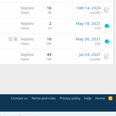
Replies
16
Feb 14, 2024
Views
4K
LucaMs
Replies
2
May 18, 2021
Views
2K
Erel
L
A
Replies
16
May 30, 2021
o
r
Views
39K
Erel
c
t
Replies
49
Jul 24, 2021
k
i
Views
14K
LucaMs
e
c
d
l
e
Contact us
Terms and rules
Privacy policy
Help
Home
R
S
S