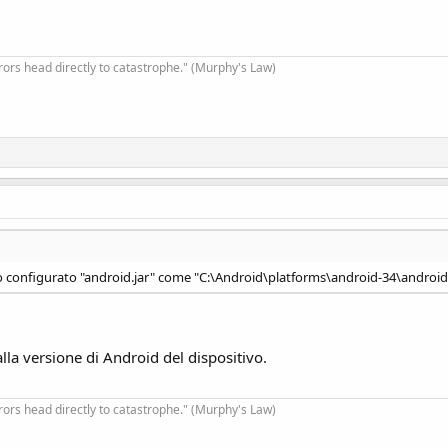
rrors head directly to catastrophe." (Murphy's Law)
o configurato "android.jar" come "C:\Android\platforms\android-34\android.
alla versione di Android del dispositivo.
rrors head directly to catastrophe." (Murphy's Law)