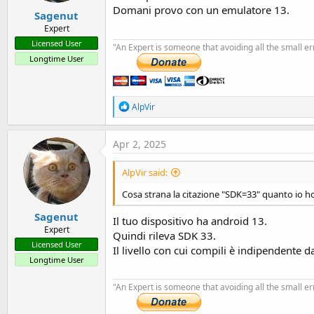
Domani provo con un emulatore 13.
Sagenut
Expert
Licensed User
"An Expert is someone that avoiding all the small e
Longtime User
R
AlpVir
e
a
c
Apr 2, 2025
t
i
AlpVir said:
o
n
Cosa strana la citazione "SDK=33" quanto io h
s
:
Sagenut
Il tuo dispositivo ha android 13.
Expert
Quindi rileva SDK 33.
Licensed User
Il livello con cui compili è indipendente d
Longtime User
"An Expert is someone that avoiding all the small e