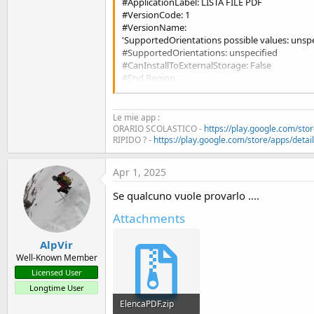
#ApplicationLabel: LISTA FILE PDF
t
#VersionCode: 1
e
#VersionName:
'SupportedOrientations possible values: unspec
r
#SupportedOrientations: unspecified
#CanInstallToExternalStorage: False
#End Region
#Region Activity Attributes
#FullScreen: False
Le mie app :
#IncludeTitle: True
ORARIO SCOLASTICO -
https://play.google.com/stor
RIPIDO ? -
https://play.google.com/store/apps/details
#End Region
Apr 1, 2025
Sub Process_Globals
Se qualcuno vuole provarlo ....
' Android 13 - Librerie Core e RuntimePermissi
Attachments
' nel manifest c'è :
' AddPermission("android.permission.READ_
' AddPermission("android.permission.WRITE
AlpVir
' SetApplicationAttribute(android:requestLega
Well-Known Member
End Sub
Licensed User
Longtime User
Sub Globals
ElencaPDF.zip
Private folderPath As String = "/storage/emu