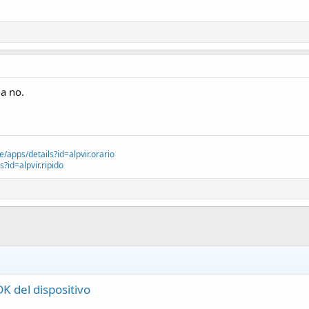
a no.
e/apps/details?id=alpvir.orario
?id=alpvir.ripido
K del dispositivo