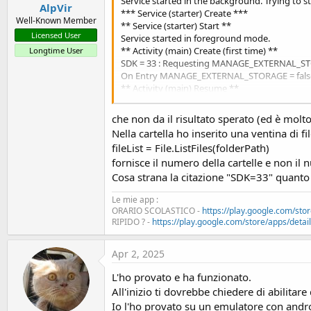
Service started in the background. Trying to 
fileList = File.ListFiles(folderPath)
AlpVir
*** Service (starter) Create ***
Log("Numero di file trovati: " & fileList.Size)
Well-Known Member
** Service (starter) Start **
For Each fName As String In fileList
Licensed User
Service started in foreground mode.
If fName.ToLowerCase.EndsWith(".pdf") Then
** Activity (main) Create (first time) **
Longtime User
ListView1.AddSingleLine(fName) ' Aggiungi i file
SDK = 33 : Requesting MANAGE_EXTERNAL_S
Log("File aggiunto: " & fName)
On Entry MANAGE_EXTERNAL_STORAGE = fals
End If
** Activity (main) Resume **
Next
** Service (starter) Destroy (ignored)**
Else
che non da il risultato sperato (ed è molto
Log("La cartella non esiste o non è accessibile.
ToastMessageShow("La cartella non è accessibil
Nella cartella ho inserito una ventina di fi
End If
fileList = File.ListFiles(folderPath)
End Sub
fornisce il numero della cartelle e non il 
Cosa strana la citazione "SDK=33" quanto
Le mie app :
ORARIO SCOLASTICO -
https://play.google.com/stor
RIPIDO ? -
https://play.google.com/store/apps/details
Apr 2, 2025
L'ho provato e ha funzionato.
All'inizio ti dovrebbe chiedere di abilitar
Io l'ho provato su un emulatore con andr