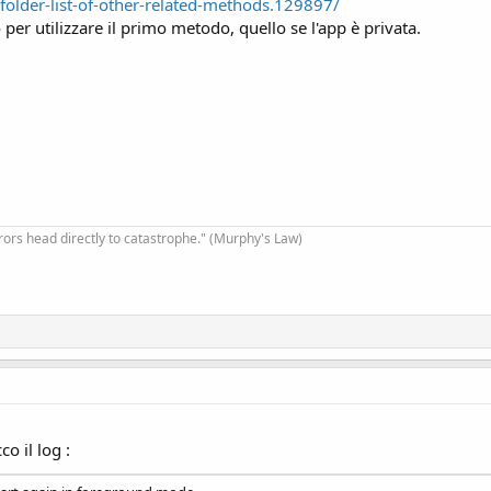
folder-list-of-other-related-methods.129897/
 per utilizzare il primo metodo, quello se l'app è privata.
tring, Result As Boolean)
ltato: " & Result)
RNAL_STORAGE Then
i file.")
rrors head directly to catastrophe." (Murphy's Law)
sibile accedere ai file.", True)
o il log :