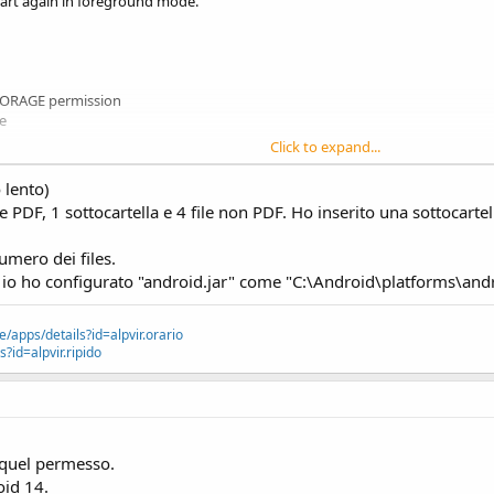
start again in foreground mode.
 PDF alla lista
TORAGE permission
e
Click to expand...
 lento)
")
e o non contiene file PDF.", True)
le PDF, 1 sottocartella e 4 file non PDF. Ho inserito una sottocartel
numero dei files.
 io ho configurato "android.jar" come "C:\Android\platforms\and
e/apps/details?id=alpvir.orario
?id=alpvir.ripido
e quel permesso.
oid 14.