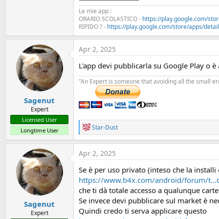
Private rp As RuntimePermissions ' Oggetto pe
9.7 KB · Views: 279
Private ListView1 As ListView ' Per visualizzare 
Le mie app :
ORARIO SCOLASTICO -
https://play.google.com/stor
End Sub
RIPIDO ? -
https://play.google.com/store/apps/details
Sub Activity_Create(FirstTime As Boolean)
Activity.Color = Colors.White
Apr 2, 2025
Activity.Title = "LISTA FILE PDF"
ListView1.Initialize("ListView1")
L'app devi pubblicarla su Google Play o è
Activity.AddView(ListView1, 0, 0, 100%x, 100%y
"An Expert is someone that avoiding all the small e
' Controllo e richiesta permessi runtime
If rp.Check(rp.PERMISSION_READ_EXTERNAL_S
Sagenut
rp.CheckAndRequest(rp.PERMISSION_READ_
Expert
Wait For Activity_PermissionResult (Permission
Licensed User
If Permission = rp.PERMISSION_READ_EXTE
R
Star-Dust
Longtime User
e
If Result = True Then
a
Log("Permessi concessi.")
c
ListPdfFiles
Apr 2, 2025
t
Else
i
Se è per uso privato (inteso che la install
Log("Permessi negati.")
o
'===================== VIENE VISUALIZZATO
https://www.b4x.com/android/forum/t...c
n
ToastMessageShow("Permesso negato. Non è pos
s
che ti dà totale accesso a qualunque cartel
'======================================
:
Se invece devi pubblicare sul market è nece
Sagenut
Return
Quindi credo ti serva applicare questo
Expert
End If