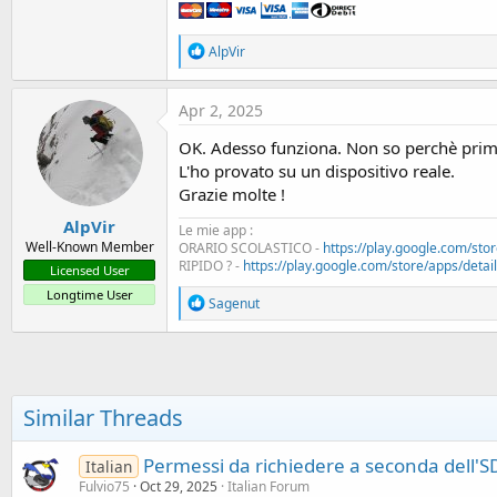
R
AlpVir
e
a
c
Apr 2, 2025
t
i
OK. Adesso funziona. Non so perchè prim
o
L'ho provato su un dispositivo reale.
n
s
Grazie molte !
:
AlpVir
Le mie app :
Well-Known Member
ORARIO SCOLASTICO -
https://play.google.com/stor
RIPIDO ? -
https://play.google.com/store/apps/details
Licensed User
Longtime User
R
Sagenut
e
a
c
t
i
o
Similar Threads
n
s
:
Permessi da richiedere a seconda dell'SD
Italian
Fulvio75
Oct 29, 2025
Italian Forum