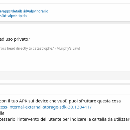
r la gestione dei permessi
l'elenco dei file PDF
e/apps/details?id=alpvir.orario
?id=alpvir.ripido
 ad uso privato?
)
rrors head directly to catastrophe." (Murphy's Law)
TORAGE) = False Then
EXTERNAL_STORAGE)
 As String, Result As Boolean)
RNAL_STORAGE Then
i con il tuo APK sui device che vuoi) puoi sfruttare questa cosa
 QUESTO !!!!! =====
ess-internal-external-storage-sdk-30.130411/
sibile accedere ai file.", True)
la.
=====================
ssario l'intervento dell'utente per indicare la cartella da utilizzar