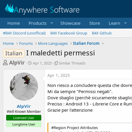
Home
Products
Showcase
Store
Learn
#B4X Discord (unofficial)
B4X Facebook Group
B4X Github
Home
Forums
More Languages
Italian Forum
I maledetti permessi
Italian
T
S
S
AlpVir
Apr 1, 2025
Similar Threads
t
i
h
a
m
Apr 1, 2025
r
r
i
t
l
e
Non riesco a concludere questa che dovrebb
d
a
a
Mi da sempre "Permissi negati".
a
r
Dove sbaglio (perchè sicuramente sbaglio
d
t
T
Preciso : Android 13 - Librerie Core e R
e
h
s
AlpVir
r
Grazie per l'attenzione
Well-Known Member
t
e
Licensed User
a
a
Longtime User
d
r
#Region Project Attributes
s