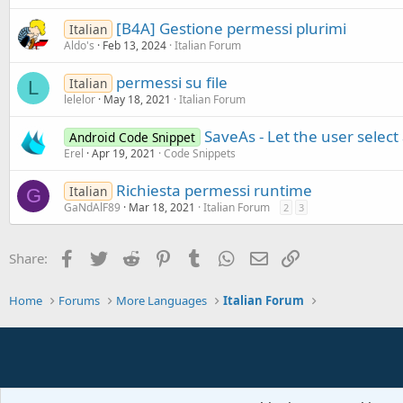
[B4A] Gestione permessi plurimi
Italian
Aldo's
Feb 13, 2024
Italian Forum
permessi su file
Italian
L
lelelor
May 18, 2021
Italian Forum
SaveAs - Let the user select 
Android Code Snippet
Erel
Apr 19, 2021
Code Snippets
Richiesta permessi runtime
Italian
G
GaNdAlF89
Mar 18, 2021
Italian Forum
2
3
Facebook
Twitter
Reddit
Pinterest
Tumblr
WhatsApp
Email
Link
Share:
Home
Forums
More Languages
Italian Forum