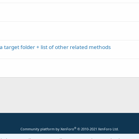
a target folder + list of other related methods
®
Community platform by XenForo
© 2010-2021 XenForo Ltd.