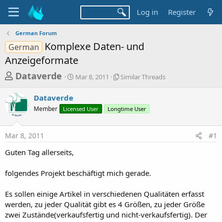
Log in
Register
German Forum
Komplexe Daten- und
German
Anzeigeformate
T
S
S
Dataverde
Mar 8, 2011
Similar Threads
t
i
h
a
m
Dataverde
r
r
i
Member
Licensed User
t
Longtime User
l
e
d
a
a
a
r
Mar 8, 2011
#1
d
t
T
e
h
s
Guten Tag allerseits,
r
t
e
a
folgendes Projekt beschäftigt mich gerade.
a
d
r
s
Es sollen einige Artikel in verschiedenen Qualitäten erfasst
t
werden, zu jeder Qualität gibt es 4 Größen, zu jeder Größe
e
zwei Zustände(verkaufsfertig und nicht-verkaufsfertig). Der