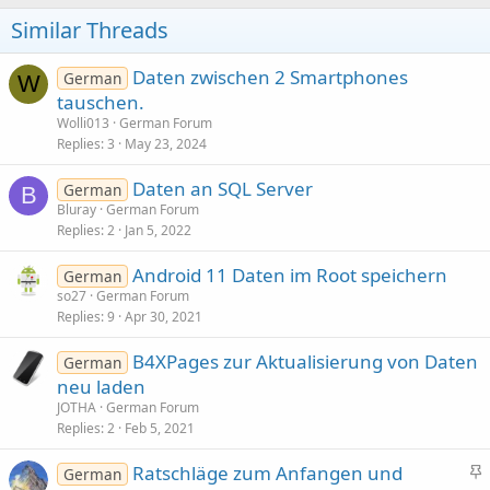
Similar Threads
Daten zwischen 2 Smartphones
German
W
tauschen.
Wolli013
German Forum
Replies
3
May 23, 2024
Daten an SQL Server
German
B
Bluray
German Forum
Replies
2
Jan 5, 2022
Android 11 Daten im Root speichern
German
so27
German Forum
Replies
9
Apr 30, 2021
B4XPages zur Aktualisierung von Daten
German
neu laden
JOTHA
German Forum
Replies
2
Feb 5, 2021
S
Ratschläge zum Anfangen und
German