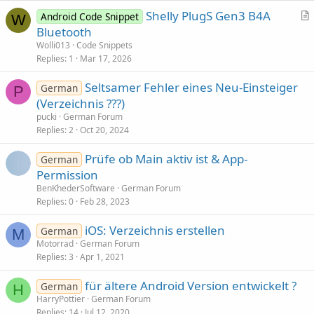
Shelly PlugS Gen3 B4A
Android Code Snippet
W
r
Bluetooth
t
Wolli013
Code Snippets
i
Replies
1
Mar 17, 2026
c
Seltsamer Fehler eines Neu-Einsteiger
l
German
P
(Verzeichnis ???)
e
pucki
German Forum
Replies
2
Oct 20, 2024
Prüfe ob Main aktiv ist & App-
German
Permission
BenKhederSoftware
German Forum
Replies
0
Feb 28, 2023
iOS: Verzeichnis erstellen
German
M
Motorrad
German Forum
Replies
3
Apr 1, 2021
für ältere Android Version entwickelt ?
German
H
HarryPottier
German Forum
Replies
14
Jul 12, 2020