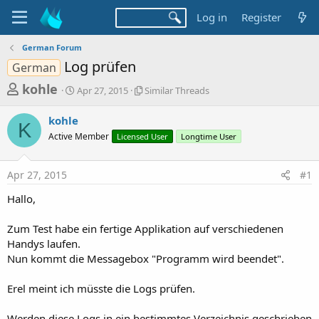
Log in
Register
German Forum
Log prüfen
German
T
S
S
kohle
Apr 27, 2015
Similar Threads
t
i
h
a
m
kohle
r
r
i
K
Active Member
t
Licensed User
l
Longtime User
e
d
a
a
a
r
Apr 27, 2015
#1
d
t
T
e
h
s
Hallo,
r
t
e
a
Zum Test habe ein fertige Applikation auf verschiedenen
a
d
Handys laufen.
r
s
Nun kommt die Messagebox "Programm wird beendet".
t
e
Erel meint ich müsste die Logs prüfen.
r
Werden diese Logs in ein bestimmtes Verzeichnis geschrieben