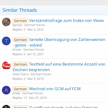
Similar Threads
Verständnisfrage zum Index von Views
German
kpmais
German Forum
Replies
2
Mar 4, 2022
Serielle Übertragung von Zahlenwerten
German
T
- gelöst - solved
ttronic
German Forum
Replies
6
Jan 12, 2021
Textfeld auf eine Bestimmte Anzahl von
German
Zeichen begrenzen
Sinan Tuzcu
German Forum
Replies
2
Mar 9, 2019
Wechsel von GCM auf FCM
German
A
Andie
German Forum
Replies
13
Dec 25, 2016
Zugriff von Handy auf eine Datei im
German