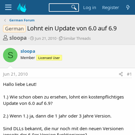
Log in
Register
German Forum
Lohnt ein Update von 6.0 auf 6.9
German
T
S
S
sloopa
Jun 21, 2010
Similar Threads
t
i
h
a
m
sloopa
r
r
i
S
Member
t
Licensed User
l
e
d
a
a
a
r
Jun 21, 2010
#1
d
t
T
e
h
s
Hallo liebe Leut!
r
t
e
a
1.) Wie schon oben zu ersehen, lohnt ein kostenpflichtiges
a
d
Update von 6.0 auf 6.9?
r
s
t
2.) Wenn 1.) ja, dann die 1 Jahr oder 3 Jahre Version.
e
r
Sind DLLs bekannt, die nur noch mit den neuen Versionen
jenseits der 6.0er Version funktionieren?