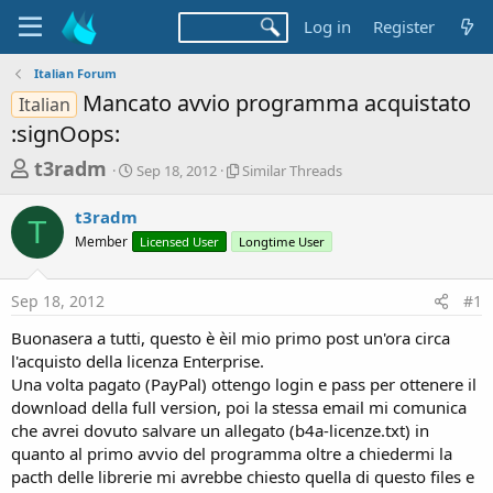
Log in
Register
Italian Forum
Mancato avvio programma acquistato
Italian
:signOops:
T
S
S
t3radm
Sep 18, 2012
Similar Threads
t
i
h
a
m
t3radm
r
r
i
T
Member
t
Licensed User
Longtime User
l
e
d
a
a
a
r
Sep 18, 2012
#1
d
t
T
e
h
s
Buonasera a tutti, questo è èil mio primo post un'ora circa
r
t
l'acquisto della licenza Enterprise.
e
a
Una volta pagato (PayPal) ottengo login e pass per ottenere il
a
d
download della full version, poi la stessa email mi comunica
r
s
che avrei dovuto salvare un allegato (b4a-licenze.txt) in
t
quanto al primo avvio del programma oltre a chiedermi la
e
pacth delle librerie mi avrebbe chiesto quella di questo files e