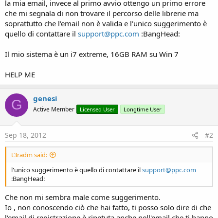
r
la mia email, invece al primo avvio ottengo un primo errore
che mi segnala di non trovare il percorso delle librerie ma
soprattutto che l'email non è valida e l'unico suggerimento è
quello di contattare il
support@ppc.com
:BangHead:
Il mio sistema è un i7 extreme, 16GB RAM su Win 7
HELP ME
genesi
G
Active Member
Licensed User
Longtime User
Sep 18, 2012
#2
t3radm said:
l'unico suggerimento è quello di contattare il
support@ppc.com
:BangHead:
Che non mi sembra male come suggerimento.
Io , non conoscendo ciò che hai fatto, ti posso solo dire di che
l'email di registrazione è ripetuta anche nell'email che ti hanno