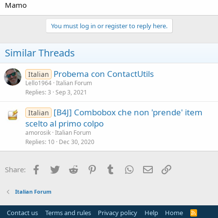
Mamo
You must log in or register to reply here.
Similar Threads
Probema con ContactUtils
Italian
Lello1964
Italian Forum
Replies
3
Sep 3, 2021
[B4J] Combobox che non 'prende' item
Italian
scelto al primo colpo
amorosik
Italian Forum
Replies
10
Dec 30, 2020
Facebook
Twitter
Reddit
Pinterest
Tumblr
WhatsApp
Email
Link
Share:
Italian Forum
Contact us
Terms and rules
Privacy policy
Help
Home
R