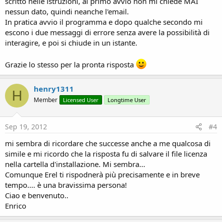
scritto nelle istruzioni, al primo avvio non mi chiede MAI
nessun dato, quindi neanche l'email.
In pratica avvio il programma e dopo qualche secondo mi
escono i due messaggi di errore senza avere la possibilità di
interagire, e poi si chiude in un istante.
Grazie lo stesso per la pronta risposta
henry1311
H
Member
Licensed User
Longtime User
Sep 19, 2012
#4
mi sembra di ricordare che successe anche a me qualcosa di
simile e mi ricordo che la risposta fu di salvare il file licenza
nella cartella d'installazione. Mi sembra...
Comunque Erel ti rispodnerà più precisamente e in breve
tempo.... è una bravissima persona!
Ciao e benvenuto..
Enrico