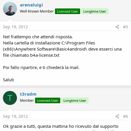
arenaluigi
Well-Known Member
Licensed User
Longtime User
Sep 19, 2012
#5
Nel frattempo che attendi risposta.
Nella cartella di installazione C:\Program Files
(x86)\Anywhere Software\Basic4android\ deve esserci una
file chiamato b4a-license.txt
Poi fallo ripartire, e ti chiederà la mail.
Saluti
t3radm
T
Member
Licensed User
Longtime User
Sep 19, 2012
#6
Ok grazie a tutti, questa mattina ho ricevuto dal supporto