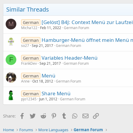
Similar Threads
[Gelöst] B4J: Context Menü zur Laufze
German
M
Micha122
Feb 11, 2022
German Forum
Hamburger-Menü öffnet mein Menü n
German
so27
Sep 21, 2017
German Forum
Variables Header-Menü
German
F
FrankDev
Sep 21, 2017
German Forum
Menü
German
Anne
Oct 18, 2012
German Forum
Share Menü
German
pjo12345
Jun 1, 2012
German Forum
Facebook
Twitter
Reddit
Pinterest
Tumblr
WhatsApp
Email
Link
Share:
Home
Forums
More Languages
German Forum