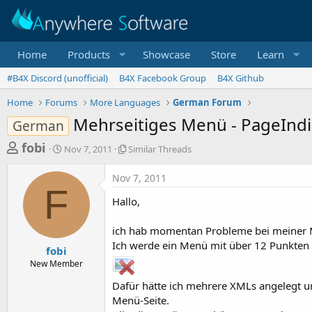
Home
Products
Showcase
Store
Learn
#B4X Discord (unofficial)
B4X Facebook Group
B4X Github
Home
Forums
More Languages
German Forum
Mehrseitiges Menü - PageIndi
German
T
S
S
fobi
Nov 7, 2011
Similar Threads
t
i
h
a
m
Nov 7, 2011
r
r
i
F
t
l
e
Hallo,
d
a
a
a
r
ich hab momentan Probleme bei meiner 
d
t
T
Ich werde ein Menü mit über 12 Punkten ba
e
h
s
fobi
r
New Member
t
e
a
a
Dafür hätte ich mehrere XMLs angelegt u
d
Menü-Seite.
r
s