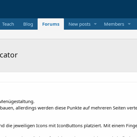
Teach
Blog
Forums
New posts
Members
cator
Menügestaltung.
uen, allerdings werden diese Punkte auf mehreren Seiten verteilt
nd die jeweiligen Icons mit IconButtons platziert. Mit einem Fi