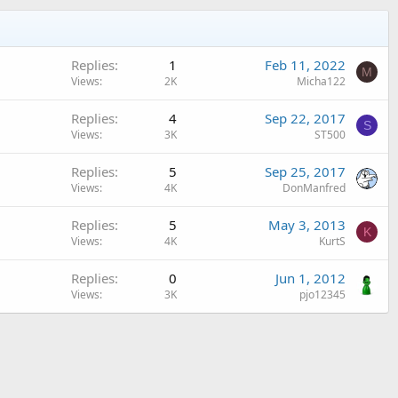
Replies
1
Feb 11, 2022
M
Views
2K
Micha122
Replies
4
Sep 22, 2017
S
Views
3K
ST500
Replies
5
Sep 25, 2017
Views
4K
DonManfred
Replies
5
May 3, 2013
K
Views
4K
KurtS
Replies
0
Jun 1, 2012
Views
3K
pjo12345