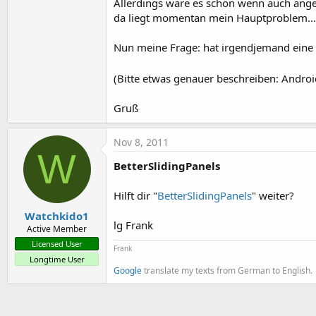
Allerdings wäre es schön wenn auch ange
t
da liegt momentan mein Hauptproblem...
e
r
Nun meine Frage: hat irgendjemand eine
(Bitte etwas genauer beschreiben: Andr
Gruß
Nov 8, 2011
W
BetterSlidingPanels
Hilft dir "
BetterSlidingPanels
" weiter?
Watchkido1
lg Frank
Active Member
Licensed User
Frank
Longtime User
Google
translate my texts from German to English.