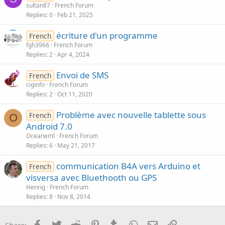
sultan87
French Forum
Replies
0
Feb 21, 2025
écriture d'un programme
French
fgh3966
French Forum
Replies
2
Apr 4, 2024
Envoi de SMS
French
ciginfo
French Forum
Replies
2
Oct 11, 2020
Problème avec nouvelle tablette sous
French
O
Android 7.0
Oceaneml
French Forum
Replies
6
May 21, 2017
communication B4A vers Arduino et
French
visversa avec Bluethooth ou GPS
Henrig
French Forum
Replies
8
Nov 8, 2014
Facebook
Twitter
Reddit
Pinterest
Tumblr
WhatsApp
Email
Link
Share: