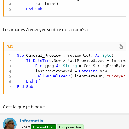
        sw.Flush()

End
Sub
Les images à envoyer sont ce de la caméra
B4X:
Sub
 Camera1_Preview
(PreviewPic() 
As
 Byte
)

If
DateTime
.Now > lastPreviewSaved + Interva
Dim
 jpeg 
As
 String
 = Con.StringFromBytes
        lastPreviewSaved = 
DateTime
.Now

CallSubDelayed2
(ClientServeur, 
"Envoyer"
End
If
End
Sub
C'est la que je bloque
Informatix
Expert
Licensed User
Longtime User