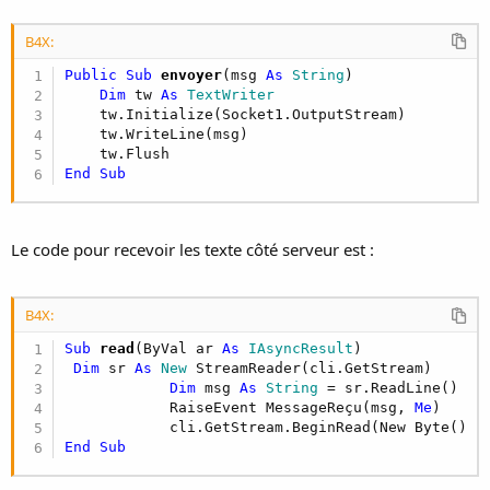
B4X:
Public Sub
 envoyer
(msg 
As
 String
)

Dim
 tw 
As
 TextWriter
    tw.Initialize(Socket1.OutputStream)  

    tw.WriteLine(msg)

End
Sub
Le code pour recevoir les texte côté serveur est :
B4X:
Sub
 read
(ByVal ar 
As
 IAsyncResult
)

Dim
 sr 
As
 New
 StreamReader(cli.GetStream) 

Dim
 msg 
As
 String
 = sr.ReadLine()

            RaiseEvent MessageReçu(msg, 
Me
)

            cli.GetStream.BeginRead(New Byte() {
End
Sub