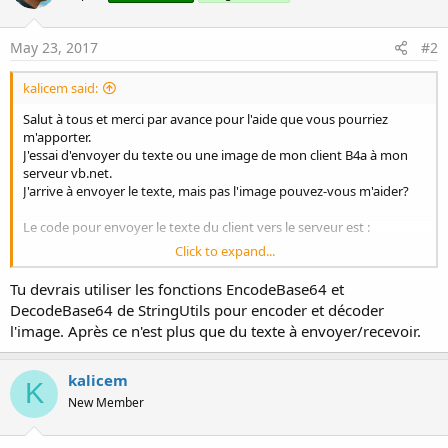
May 23, 2017
#2
kalicem said:
Salut à tous et merci par avance pour l'aide que vous pourriez
m'apporter.
J'essai d'envoyer du texte ou une image de mon client B4a à mon
serveur vb.net.
J'arrive à envoyer le texte, mais pas l'image pouvez-vous m'aider?
Le code pour envoyer le texte du client vers le serveur est :
Click to expand...
B4X:
Tu devrais utiliser les fonctions EncodeBase64 et
DecodeBase64 de StringUtils pour encoder et décoder
Public Sub
 envoyer
(msg 
As
 String
)

l'image. Après ce n'est plus que du texte à envoyer/recevoir.
Dim
 tw 
As
 TextWriter
    tw.Initialize(Socket1.OutputStream)

    tw.WriteLine(msg)

kalicem
K
End
Sub
New Member