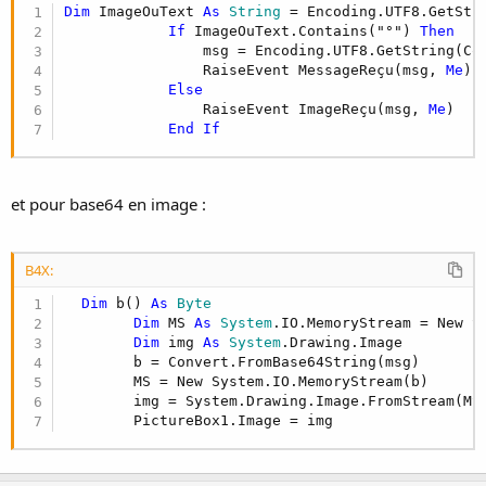
Dim
 ImageOuText 
As
 String
 = Encoding.UTF8.GetStr
End
Sub
If
 ImageOuText.Contains("°") 
Then
                msg = Encoding.UTF8.GetString(Con
                RaiseEvent MessageReçu(msg, 
Me
)

Pour envoyer du serveur au client :
Else
                RaiseEvent ImageReçu(msg, 
Me
)

End
If
B4X:
Sub
 Envoie
(ByVal message 
As
 String
)

Dim
 sw 
As
 New
 StreamWriter(cli.GetStrea
et pour base64 en image :
        sw.WriteLine(message)

        sw.Flush()

End
Sub
B4X:
Dim
 b() 
As
 Byte
Dim
 MS 
As
 System
.IO.MemoryStream = New Sy
Les images à envoyer sont ce de la caméra
Dim
 img 
As
 System
.Drawing.Image

        b = Convert.FromBase64String(msg)

        MS = New System.IO.MemoryStream(b)

B4X:
        img = System.Drawing.Image.FromStream(MS)
Sub
 Camera1_Preview
(PreviewPic() 
As
 Byte
)

        PictureBox1.Image = img
If
DateTime
.Now > lastPreviewSaved + Inter
Dim
 jpeg 
As
 String
 = Con.StringFromByt
        lastPreviewSaved = 
DateTime
.Now
