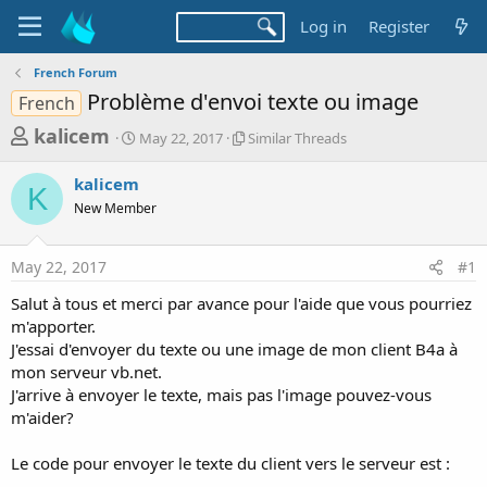
Log in
Register
French Forum
Problème d'envoi texte ou image
French
T
S
S
kalicem
May 22, 2017
Similar Threads
t
i
h
a
m
kalicem
r
r
i
K
New Member
t
l
e
d
a
a
a
r
May 22, 2017
#1
d
t
T
e
h
s
Salut à tous et merci par avance pour l'aide que vous pourriez
r
t
m'apporter.
e
a
J'essai d'envoyer du texte ou une image de mon client B4a à
a
d
mon serveur vb.net.
r
s
J'arrive à envoyer le texte, mais pas l'image pouvez-vous
t
m'aider?
e
r
Le code pour envoyer le texte du client vers le serveur est :