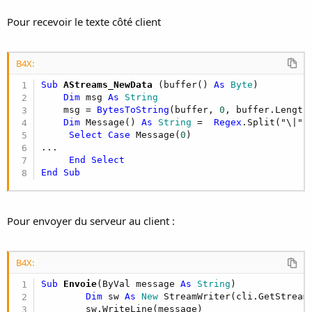
Pour recevoir le texte côté client
B4X:
Sub
 AStreams_NewData
(buffer() 
As
 Byte
)

Dim
 msg 
As
 String
    msg = 
BytesToString
(buffer, 
0
, buffer.Length
Dim
 Message() 
As
 String
 =  
Regex
.Split("\|",m
Select
Case
 Message(
0
)

...

End
Select
End
Sub
Pour envoyer du serveur au client :
B4X:
Sub
 Envoie
(ByVal message 
As
 String
)

Dim
 sw 
As
 New
 StreamWriter(cli.GetStream)
        sw.WriteLine(message) 
