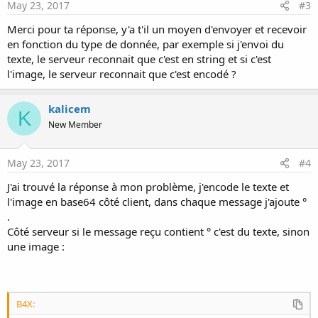
May 23, 2017
#3
Le code pour recevoir les texte côté serveur est :
Merci pour ta réponse, y'a t'il un moyen d'envoyer et recevoir
en fonction du type de donnée, par exemple si j'envoi du
B4X:
texte, le serveur reconnait que c'est en string et si c'est
Sub
 read
(ByVal ar 
As
 IAsyncResult
l'image, le serveur reconnait que c'est encodé ?
Dim
 sr 
As
 New
 StreamReader(cli.GetStream)

Dim
 msg 
As
 String
 = sr.ReadLine()

kalicem
            RaiseEvent MessageReçu(msg, 
Me
)

K
            cli.GetStream.BeginRead(New Byte()
New Member
End
Sub
May 23, 2017
#4
Pour recevoir le texte côté client
J'ai trouvé la réponse à mon problème, j'encode le texte et
l'image en base64 côté client, dans chaque message j'ajoute °
.
B4X:
Côté serveur si le message reçu contient ° c'est du texte, sinon
Sub
 AStreams_NewData
(buffer() 
As
 Byte
)

une image :
Dim
 msg 
As
 String
    msg = 
BytesToString
(buffer, 
0
, buffer.Leng
Dim
 Message() 
As
 String
 =  
Regex
.Split("\|"
Select
Case
 Message(
0
)

B4X:
...

End
Select