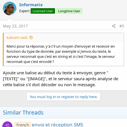
CallSubDelayed2
(ClientServeur, 
"Envoye
Informatix
End
If
Expert
Licensed User
Longtime User
End
Sub
May 23, 2017
#5
C'est la que je bloque
kalicem said:
Merci pour ta réponse, y'a t'il un moyen d'envoyer et recevoir en
fonction du type de donnée, par exemple si j'envoi du texte, le
serveur reconnait que c'est en string et si c'est l'image, le serveur
reconnait que c'est encodé ?
Ajoute une balise au début du texte à envoyer, genre "
[TEXTE]" ou "[IMAGE]", et le serveur saura après analyse de
cette balise s'il doit décoder ou non le message.
You must log in or register to reply here.
Similar Threads
envoi et réception SMS
French
S