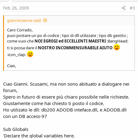
Feb 26, 2009
#3
giannimaione said:
Caro Corrado,
puoi postare un po di codice ; tipo di dll utilizzate ; tipo db gestito ;
come vuoi che
NOI EGREGI ed ECCELLENTI MAESTRI
:BangHead:
ti si possa dare il
NOSTRO INCOMMENSURABILE AIUTO
:icon_clap:
Ciao,
Ciao Gianni. Scusami, ma non sono abituato a dialogare nei
forum,
Spero in futuro di essere più chiaro possibile nelle richieste.
Giustamente come hai chiesto ti posto il codice.
Ho utilizato le dll: db200 ADODB inteface.dll, e ADODB.dll
con un DB access-97
Sub Globals
'Declare the global variables here.