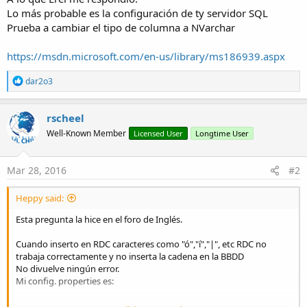
Lo más probable es la configuración de ty servidor SQL
#
sql
.
select_spmanteprecerma
=
EXECUTE
PROCEDURE
MA
Prueba a cambiar el tipo de columna a NVarchar
#
sql
.
select_prueba
=
INSERT
INTO
PRUEBA
VALUES
(?)
sql.insert_mantenimento=INSERT INTO MANTEPRECERM
sql.insert_mantenimento2=INSERT INTO MANTEPRECERM
https://msdn.microsoft.com/en-us/library/ms186939.aspx
sql.insert_conversion=INSERT INTO MANTEPRECERMA (
sql.update_posicion=UPDATE GSITUACIONES SET LATI
R
dar2o3
e
a
c
rscheel
t
Well-Known Member
Licensed User
Longtime User
i
o
n
s
Mar 28, 2016
#2
:
Heppy said:
Esta pregunta la hice en el foro de Inglés.
Cuando inserto en RDC caracteres como "ó","í","|", etc RDC no
trabaja correctamente y no inserta la cadena en la BBDD
No divuelve ningún error.
Mi config. properties es: