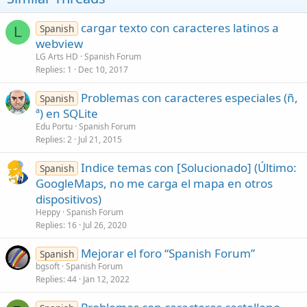
#
sql
.
select_spmanteprecerma
=
EXECUTE
PROCEDURE
Prueba a cambiar el tipo de columna a NVarchar
#
sql
.
select_prueba
=
INSERT
INTO
PRUEBA
VALUES
(?
cargar texto con caracteres latinos a
Spanish
L
sql.insert_mantenimento=INSERT INTO MANTEPRECER
https://msdn.microsoft.com/en-us/library/ms186939.aspx
webview
sql.insert_mantenimento2=INSERT INTO MANTEPRECE
LG Arts HD
Spanish Forum
sql.insert_conversion=INSERT INTO MANTEPRECERMA
Replies
1
Dec 10, 2017
sql.update_posicion=UPDATE GSITUACIONES SET LA
Problemas con caracteres especiales (ñ,
Spanish
ª) en SQLite
Edu Portu
Spanish Forum
Replies
2
Jul 21, 2015
Indice temas con [Solucionado] (Último:
Spanish
GoogleMaps, no me carga el mapa en otros
dispositivos)
Heppy
Spanish Forum
Replies
16
Jul 26, 2020
Mejorar el foro “Spanish Forum”
Spanish
bgsoft
Spanish Forum
Replies
44
Jan 12, 2022