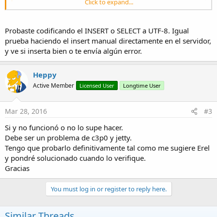
Click to expand...
B4X:
DriverClass=interbase.interclient.Driver

Probaste codificando el INSERT o SELECT a UTF-8. Igual
JdbcUrl=jdbc:interbase://
192.168
.1
.105
prueba haciendo el insert manual directamente en el servidor,
#
SQL
Server
y ve si inserta bien o te envía algún error.
#
DriverClass
=
net
.
sourceforge
.
jtds
.
jdbc
.
Driver
#
JdbcUrl
=
jdbc
:
jtds
:
sqlserver
://<
database
serve
Heppy
User=sysdba

Password=masterkey

Active Member
Licensed User
Longtime User
ServerPort=
17178
#
If
Debug
is
true
then
this
file
will
be
reloa
#
This
is
useful
if
you
need
to
modify
the
quer
Mar 28, 2016
#3
Debug=
true
Si y no funcionó o no lo supe hacer.
#
commands
Debe ser un problema de c3p0 y jetty.
sql.select_inst=
SELECT
 ID,TIPO,NUMERO,SITUACION
Tengo que probarlo definitivamente tal como me sugiere Erel
sql.select_imei=
SELECT
 IMEI FROM IMEI WHERE IME
y pondré solucionado cuando lo verifique.
sql.select_totmant=
Select
 * from mantepredef o
Gracias
#
sql
.
select_sptotmant
=
EXECUTE
PROCEDURE
SPTOTM
#
sql
.
select_totmant
=
select
 * 
from
Mantepredef
#
sql
.
select_totmant
=
select
 * 
from
Mantepredef
¿Alguna sugerencia?
You must log in or register to reply here.
sql.select_totmant1=
select
 * from Mantepredef

sql.select_mantenimiento=
SELECT
 COUNT(*) FROM M
A lo que Erel me respondió:
Similar Threads
Lo más probable es la configuración de ty servidor SQL