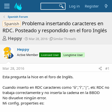
Log in
Register
Spanish Forum
Problema insertando caracteres en
Spanish
RDC. Posteado y respondido en el foro Inglés
T
S
S
Heppy
Mar 28, 2016
Similar Threads
t
i
h
a
m
Heppy
r
r
i
Active Member
t
Licensed User
l
Longtime User
e
d
a
a
a
r
Mar 28, 2016
#1
d
t
T
e
h
s
Esta pregunta la hice en el foro de Inglés.
r
t
e
a
Cuando inserto en RDC caracteres como "ó","í","|", etc RDC no
a
d
trabaja correctamente y no inserta la cadena en la BBDD
r
s
No divuelve ningún error.
t
Mi config. properties es:
e