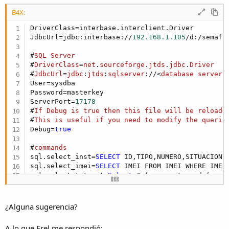
r
B4X:
DriverClass=interbase.interclient.Driver

JdbcUrl=jdbc:interbase://
192.168
.1
.105
#
SQL
Server
#
DriverClass
=
net
.
sourceforge
.
jtds
.
jdbc
.
Driver
#
JdbcUrl
=
jdbc
:
jtds
:
sqlserver
://<
database
server
User=sysdba

Password=masterkey

ServerPort=
17178
#
If
Debug
is
true
then
this
file
will
be
reloade
#
This
is
useful
if
you
need
to
modify
the
querie
Debug=
true
#
commands
sql.select_inst=
SELECT
 ID,TIPO,NUMERO,SITUACION,Z
sql.select_imei=
SELECT
 IMEI FROM IMEI WHERE IMEI=
sql.select_totmant=
Select
 * from mantepredef ord
#
sql
.
select_sptotmant
=
EXECUTE
PROCEDURE
SPTOTMAN
#
sql
.
select_totmant
=
select
 * 
from
Mantepredef
tb
#
sql
.
select_totmant
=
select
 * 
from
Mantepredef
tb
¿Alguna sugerencia?
sql.select_totmant1=
select
 * from Mantepredef

sql.select_mantenimiento=
SELECT
 COUNT(*) FROM MAN
A lo que Erel me respondió: