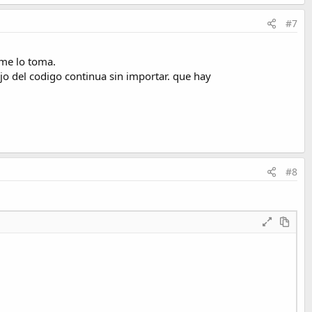
#7
 me lo toma.
ujo del codigo continua sin importar. que hay
#8