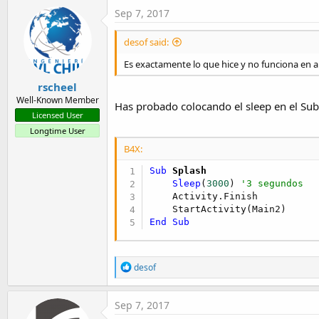
Sep 7, 2017
desof said:
Es exactamente lo que hice y no funciona en 
rscheel
Well-Known Member
Has probado colocando el sleep en el Sub
Licensed User
Longtime User
B4X:
Sub
 Splash
Sleep
(
3000
) 
'3 segundos
    Activity.Finish

End
Sub
R
desof
e
a
c
Sep 7, 2017
t