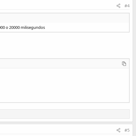
#4
000 o 20000 milisegundos
#5