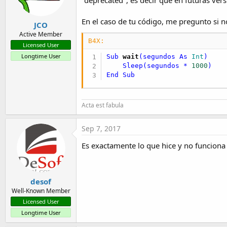
' Sleep(0) ' No funci
Loop
End
Sub
En el caso de tu código, me pregunto si n
JCO
Active Member
B4X:
Licensed User
Longtime User
Sub
 wait
(segundos 
As
 Int
)  

Sleep
(segundos * 
1000
End
Sub
Acta est fabula
Sep 7, 2017
Es exactamente lo que hice y no funcion
desof
Well-Known Member
Licensed User
Longtime User