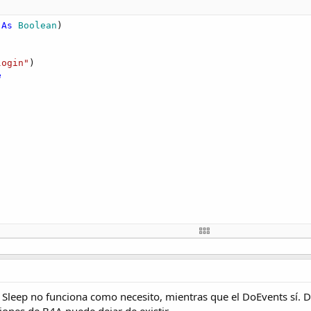
 
As
 Boolean
)

login"
)

e
ndos * 
1000
)



 Sleep no funciona como necesito, mientras que el DoEvents sí. 
orrecto hace la pausa que necesito
iones de B4A puede dejar de existir.