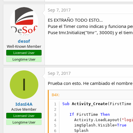
a
c
Sep 7, 2017
t
i
ES EXTRAÑO TODO ESTO...
o
Puse el Timer como indicas y funciona pe
n
s
Puse tmr.Initialize("tmr", 30000) y el ti
:
desof
Well-Known Member
Licensed User
Longtime User
Sep 7, 2017
I
Prueba con esto. He cambiado el nombre
B4X:
IdasI4A
Sub
 Activity_Create
(FirstTime
Active Member
If
 FirstTime 
Then
Licensed User
     Activity.LoadLayout(
"log
Longtime User
     imgSplash.Visible=
True
     Splash
