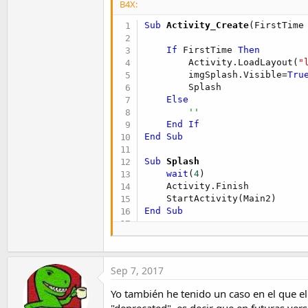
B4X:
t
e
Sub
 Activity_Create
(FirstTime
r
If
 FirstTime 
Then
        Activity.LoadLayout(
"
        imgSplash.Visible=
Tru
        Splash       

Else
''
End
If
End
Sub
Sub
 Splash
wait
(
4
)

    Activity.Finish

End
Sub
Sub
 wait
(segundos 
As
 Int
)   

Dim
 ti 
As
 Long
Sep 7, 2017
    ti = 
DateTime
.Now + (segu
Do
While
DateTime
.Now < ti
Yo también he tenido un caso en el que el
        DoEvents 
' funciona c
"deprecated", es decir que en futuras vers