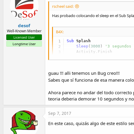
i
rscheel said:
o
n
Has probado colocando el sleep en el Sub Spl
s
:
desof
Well-Known Member
B4X:
Licensed User
Sub
 Splash
Longtime User
Sleep
(
3000
) 
'3 segundos
    Activity.Finish

End
Sub
guau !!! alli tenemos un Bug creo!!!
Sabes que sí funciona de esa manera col
Ahora parece no andar del todo correcto
teoria deberia demorar 10 segundos y no
Sep 7, 2017
En este caso, quizás algo de este estilo se