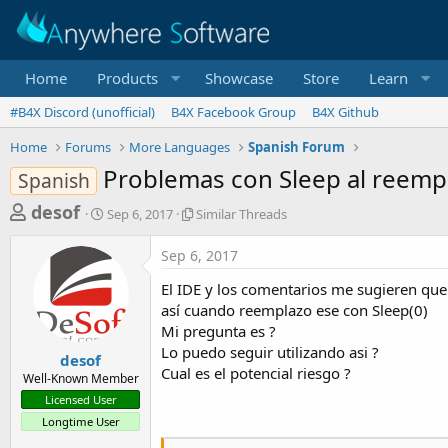
Home
Products
Showcase
Store
Learn
#B4X Discord (unofficial)
B4X Facebook Group
B4X Github
Home
Forums
More Languages
Spanish Forum
Problemas con Sleep al reemp
Spanish
T
S
S
desof
Sep 6, 2017
Similar Threads
t
i
h
a
m
Sep 6, 2017
r
r
i
t
l
e
El IDE y los comentarios me sugieren que
d
a
a
así cuando reemplazo ese con Sleep(0)
a
r
Mi pregunta es ?
d
t
T
Lo puedo seguir utilizando asi ?
e
h
s
desof
r
Cual es el potencial riesgo ?
Well-Known Member
t
e
Licensed User
a
a
Longtime User
d
r
s