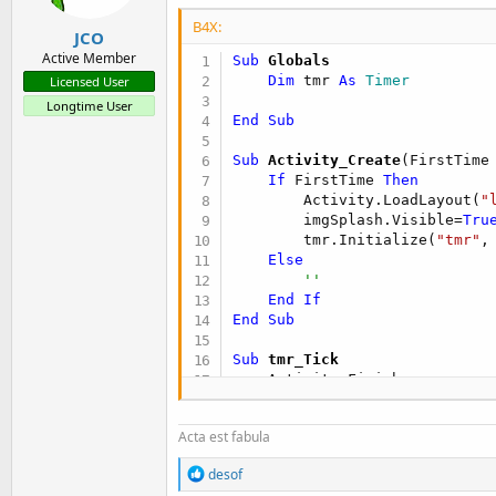
B4X:
JCO
Active Member
Sub
 Globals
Dim
 tmr 
As
 Timer
Licensed User
Longtime User
End
Sub
Sub
 Activity_Create
(FirstTime
If
 FirstTime 
Then
        Activity.LoadLayout(
"
        imgSplash.Visible=
Tru
        tmr.Initialize(
"tmr"
,
Else
''
End
If
End
Sub
Sub
 tmr_Tick
    Activity.Finish

End
Sub
Acta est fabula
R
desof
e