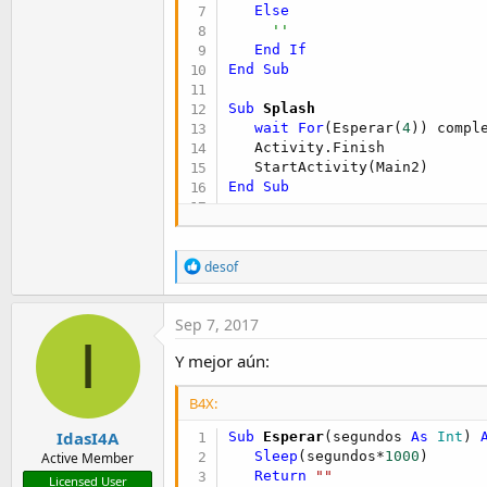
Else
''
End
If
End
Sub
Sub
 Splash
wait
For
(Esperar(
4
)) comple
   Activity.Finish

End
Sub
Sub
 Esperar
(segundos 
As
 Int
) 
R
Dim
 ti 
As
 Long
desof
e
   ti = 
DateTime
.Now + (segun
a
Do
While
DateTime
.Now < ti

c
Sep 7, 2017
'DoEvents ' funciona cor
t
I
Sleep
(
0
) 
' No funciona 
i
Y mejor aún:
Loop
o
Return
""
n
End
Sub
B4X:
s
:
IdasI4A
Sub
 Esperar
(segundos 
As
 Int
) 
Sleep
(segundos*
1000
)

Active Member
Return
""
Licensed User