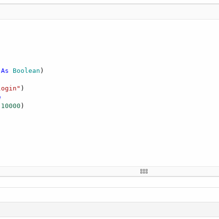
 
As
 Boolean
)

login"
)

e
 
10000
)
