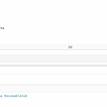
te 

As
 ResumableSub
dos * 
1000
)

recto hace la pausa que necesito
es como que no existiera y no se realiza ninguna espera.
As
 ResumableSub