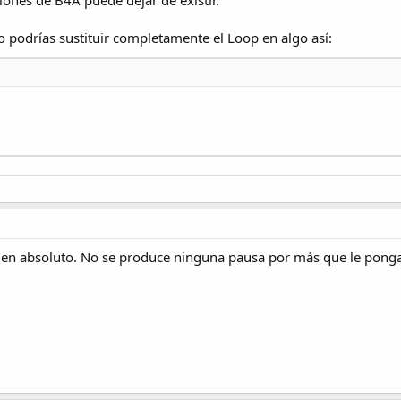
ona es como que no existiera y no se realiza ninguna esp
o podrías sustituir completamente el Loop en algo así:
a en absoluto. No se produce ninguna pausa por más que le pon