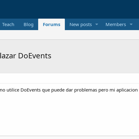
Teach
Blog
Forums
New posts
Members
lazar DoEvents
no utilice DoEvents que puede dar problemas pero mi aplicacion 