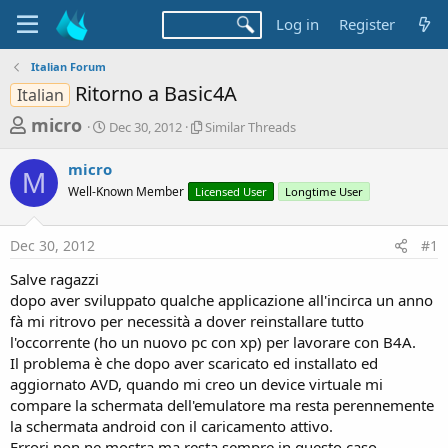
Log in
Register
Italian Forum
Ritorno a Basic4A
Italian
T
S
S
micro
Dec 30, 2012
Similar Threads
t
i
h
a
m
micro
r
r
i
M
Well-Known Member
t
Licensed User
l
Longtime User
e
d
a
a
a
r
Dec 30, 2012
#1
d
t
T
e
h
s
Salve ragazzi
r
t
dopo aver sviluppato qualche applicazione all'incirca un anno
e
a
fà mi ritrovo per necessità a dover reinstallare tutto
a
d
l'occorrente (ho un nuovo pc con xp) per lavorare con B4A.
r
s
Il problema è che dopo aver scaricato ed installato ed
t
aggiornato AVD, quando mi creo un device virtuale mi
e
compare la schermata dell'emulatore ma resta perennemente
r
la schermata android con il caricamento attivo.
Errori non ne mostra ma resta sempre in questo caso.