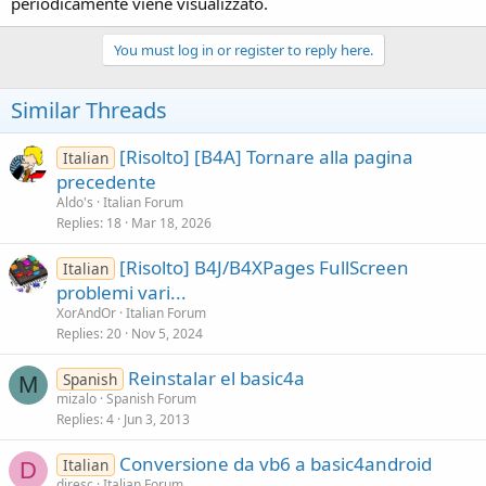
periodicamente viene visualizzato.
You must log in or register to reply here.
Similar Threads
[Risolto] [B4A] Tornare alla pagina
Italian
precedente
Aldo's
Italian Forum
Replies
18
Mar 18, 2026
[Risolto] B4J/B4XPages FullScreen
Italian
problemi vari...
XorAndOr
Italian Forum
Replies
20
Nov 5, 2024
Reinstalar el basic4a
Spanish
M
mizalo
Spanish Forum
Replies
4
Jun 3, 2013
Conversione da vb6 a basic4android
Italian
D
diresc
Italian Forum