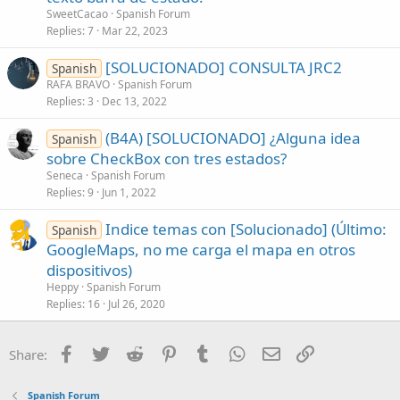
SweetCacao
Spanish Forum
Replies
7
Mar 22, 2023
[SOLUCIONADO] CONSULTA JRC2
Spanish
RAFA BRAVO
Spanish Forum
Replies
3
Dec 13, 2022
(B4A) [SOLUCIONADO] ¿Alguna idea
Spanish
sobre CheckBox con tres estados?
Seneca
Spanish Forum
Replies
9
Jun 1, 2022
Indice temas con [Solucionado] (Último:
Spanish
GoogleMaps, no me carga el mapa en otros
dispositivos)
Heppy
Spanish Forum
Replies
16
Jul 26, 2020
Facebook
Twitter
Reddit
Pinterest
Tumblr
WhatsApp
Email
Link
Share:
Spanish Forum