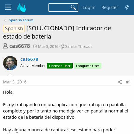
Log in
Register
Spanish Forum
[SOLUCIONADO] Indicador de
Spanish
estado de bateria
T
S
S
cas6678
Mar 3, 2016
Similar Threads
t
i
h
a
m
cas6678
r
r
i
Active Member
t
Licensed User
l
Longtime User
e
d
a
a
a
r
Mar 3, 2016
#1
d
t
T
e
h
s
Hola,
r
t
e
a
Estoy trabajando con una aplicacion que trabaja en pantalla
a
d
complete y por lo tanto no me deja ver en pantalla normal el
r
s
estado de la bateria del dispositivo.
t
e
Hay alguna manera de capturar ese estado para poder