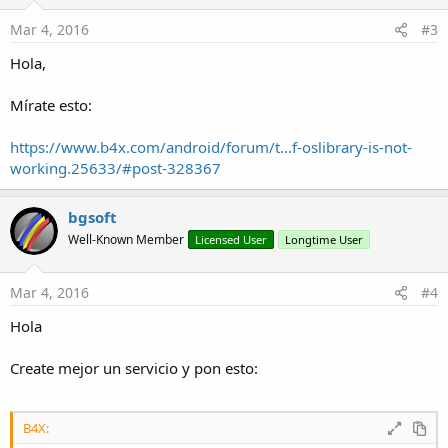
Mar 4, 2016
#3
Hola,
Mírate esto:
https://www.b4x.com/android/forum/t...f-oslibrary-is-not-
working.25633/#post-328367
bgsoft
Well-Known Member
Licensed User
Longtime User
Mar 4, 2016
#4
Hola
Create mejor un servicio y pon esto:
B4X: