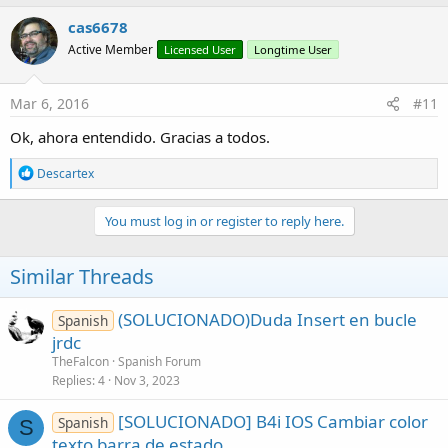
a
c
cas6678
t
Active Member
Licensed User
Longtime User
i
o
n
s
Mar 6, 2016
#11
:
Ok, ahora entendido. Gracias a todos.
R
Descartex
e
a
c
You must log in or register to reply here.
t
i
o
Similar Threads
n
s
:
(SOLUCIONADO)Duda Insert en bucle
Spanish
jrdc
TheFalcon
Spanish Forum
Replies
4
Nov 3, 2023
[SOLUCIONADO] B4i IOS Cambiar color
Spanish
S
texto barra de estado.