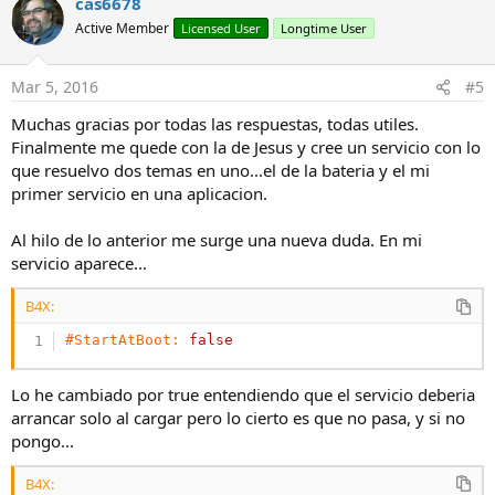
cas6678
t
Active Member
Licensed User
Longtime User
i
o
n
s
Mar 5, 2016
#5
:
Muchas gracias por todas las respuestas, todas utiles.
Finalmente me quede con la de Jesus y cree un servicio con lo
que resuelvo dos temas en uno...el de la bateria y el mi
primer servicio en una aplicacion.
Al hilo de lo anterior me surge una nueva duda. En mi
servicio aparece...
B4X:
#StartAtBoot:
false
Lo he cambiado por true entendiendo que el servicio deberia
arrancar solo al cargar pero lo cierto es que no pasa, y si no
pongo...
B4X: