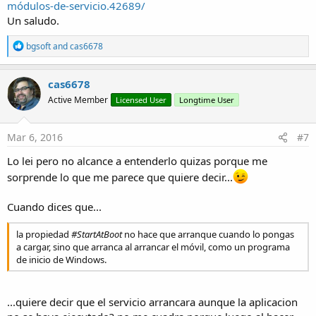
módulos-de-servicio.42689/
Un saludo.
R
bgsoft
and
cas6678
e
a
c
cas6678
t
Active Member
Licensed User
Longtime User
i
o
n
s
Mar 6, 2016
#7
:
Lo lei pero no alcance a entenderlo quizas porque me
sorprende lo que me parece que quiere decir...
Cuando dices que...
la propiedad
#StartAtBoot
no hace que arranque cuando lo pongas
a cargar, sino que arranca al arrancar el móvil, como un programa
de inicio de Windows.
...quiere decir que el servicio arrancara aunque la aplicacion