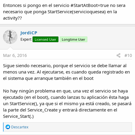
Entonces si pongo en el servicio #StartAtBoot=true no sera
necesario que ponga StartService(servicioquesea) en la
activity??
JordiCP
Expert
Licensed User
Longtime User
Mar 6, 2016
#10
Sigue siendo necesario, porque el servicio se debe llamar al
menos una vez. Al ejecutarse, es cuando queda registrado en
el sistema que arranque también en el boot
No hay ningún problema en que, una vez el servicio se haya
ejecutado (en el boot), cuando lanzas tu aplicación ésta haga
un StartService(), ya que si el mismo ya está creado, se pasará
la parte del Service_Create y entrará directamente en el
Service_Start(.)
R
Descartex
e