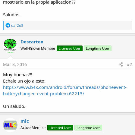
r
mostrarlo en la propia aplicacion??
Saludos.
R
dar2o3
e
a
c
Descartex
t
Well-Known Member
Licensed User
Longtime User
i
o
n
s
Mar 3, 2016
#2
:
Muy buenas!!!
Echale un ojo a esto:
https://www.b4x.com/android/forum/threads/phoneevent-
batterychanged-event-problem.62213/
Un saludo.
mlc
Active Member
Licensed User
Longtime User