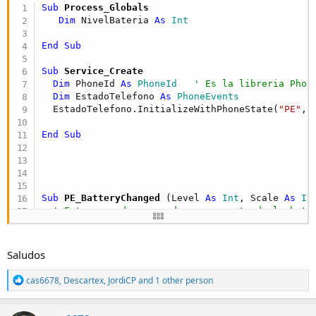
Sub
 Process_Globals
Dim
 NivelBateria 
As
 Int
End
Sub
Sub
 Service_Create
Dim
 PhoneId 
As
 PhoneId
' Es la libreria Phon
Dim
 EstadoTelefono 
As
 PhoneEvents
  EstadoTelefono.InitializeWithPhoneState(
"PE"
,P
End
Sub
Sub
 PE_BatteryChanged
(Level 
As
 Int
, Scale 
As
 In
' Entra cuando se produce un evento de la bate
Log
("Nivel batería " & Level ) 

  NivelBateria = Level  
' Ya puedes poner el por
Saludos
' Normalmente la escala es 100, pero si te qui
  NivelBateria = Level * 
100
 / Scale

R
cas6678
,
Descartex
,
JordiCP
and 1 other person
e
' Si te interesa saber si está conectado o no 
a
c
End
Sub