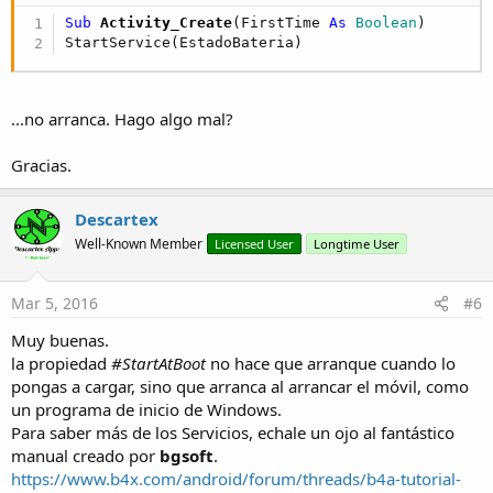
Sub
 Activity_Create
(FirstTime 
As
 Boolean
)

StartService(EstadoBateria)
...no arranca. Hago algo mal?
Gracias.
Descartex
Well-Known Member
Licensed User
Longtime User
Mar 5, 2016
#6
Muy buenas.
la propiedad
#StartAtBoot
no hace que arranque cuando lo
pongas a cargar, sino que arranca al arrancar el móvil, como
un programa de inicio de Windows.
Para saber más de los Servicios, echale un ojo al fantástico
manual creado por
bgsoft
.
https://www.b4x.com/android/forum/threads/b4a-tutorial-