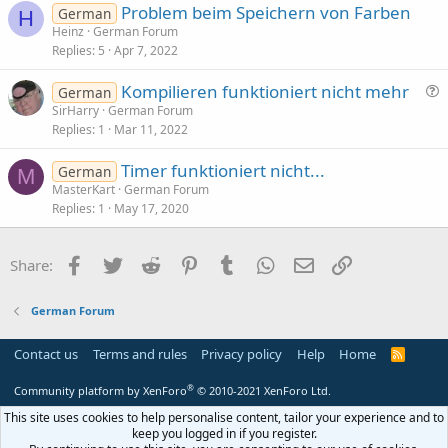
Problem beim Speichern von Farben
i
German
H
Heinz
German Forum
o
Replies
5
Apr 7, 2022
n
Kompilieren funktioniert nicht mehr
German
u
SirHarry
German Forum
Replies
1
Mar 11, 2022
e
s
Timer funktioniert nicht...
German
t
M
MasterKart
German Forum
i
Replies
1
May 17, 2020
o
n
Facebook
Twitter
Reddit
Pinterest
Tumblr
WhatsApp
Email
Link
Share:
German Forum
Contact us
Terms and rules
Privacy policy
Help
Home
R
S
S
®
Community platform by XenForo
© 2010-2021 XenForo Ltd.
This site uses cookies to help personalise content, tailor your experience and to
keep you logged in if you register.