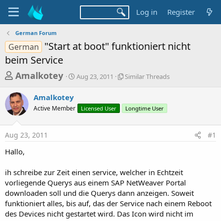
Log in
Register
German Forum
"Start at boot" funktioniert nicht
German
beim Service
T
S
S
Amalkotey
Aug 23, 2011
Similar Threads
t
i
h
a
m
Amalkotey
r
r
i
Active Member
t
Licensed User
l
Longtime User
e
d
a
a
a
r
Aug 23, 2011
#1
d
t
T
e
h
s
Hallo,
r
t
e
a
ih schreibe zur Zeit einen service, welcher in Echtzeit
a
d
vorliegende Querys aus einem SAP NetWeaver Portal
r
s
downloaden soll und die Querys dann anzeigen. Soweit
t
funktioniert alles, bis auf, das der Service nach einem Reboot
e
des Devices nicht gestartet wird. Das Icon wird nicht im