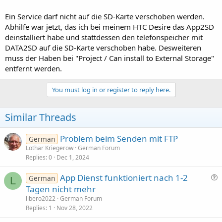
Ein Service darf nicht auf die SD-Karte verschoben werden.
Abhilfe war jetzt, das ich bei meinem HTC Desire das App2SD
deinstalliert habe und stattdessen den telefonspeicher mit
DATA2SD auf die SD-Karte verschoben habe. Desweiteren
muss der Haben bei "Project / Can install to External Storage"
entfernt werden.
You must log in or register to reply here.
Similar Threads
Problem beim Senden mit FTP
German
Lothar Kriegerow
German Forum
Replies
0
Dec 1, 2024
App Dienst funktioniert nach 1-2
German
L
u
Tagen nicht mehr
e
libero2022
German Forum
s
Replies
1
Nov 28, 2022
t