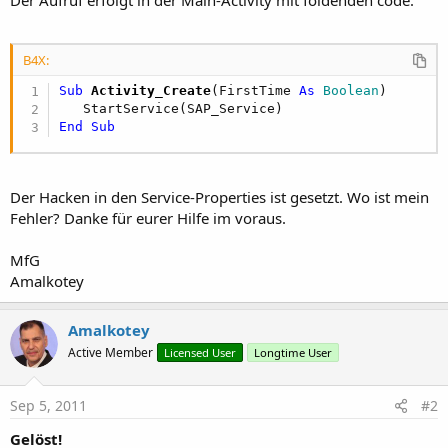
Der Aufruf erfolgt in der Main-Activity mit foldenden code:
B4X:
Sub
 Activity_Create
(FirstTime 
As
 Boolean
)

End
Sub
Der Hacken in den Service-Properties ist gesetzt. Wo ist mein
Fehler? Danke für eurer Hilfe im voraus.
MfG
Amalkotey
Amalkotey
Active Member
Licensed User
Longtime User
Sep 5, 2011
#2
Gelöst!