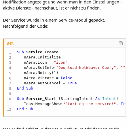
r
Notifikation angezeigt und wenn man in den Einstellungen -
aktive Dienste - nachschaut, ist er nicht zu finden.
Der Service wurde in einem Service-Modul gepackt.
Nachfolgend der Code:
B4X:
Sub
 Service_Create
   nAera.Initialize

   nAera.Icon = 
"icon"
   nAera.SetInfo(
"Download NetWeaver Query"
, 
""
,
   nAera.Notify(
1
) 

   nAera.Vibrate = 
False
   nAera.AutoCancel = 
True
End
Sub
Sub
 Service_Start
(StartingIntent 
As
 Intent
)

   ToastMessageShow(
"Starting the service!"
, 
Tru
End
Sub