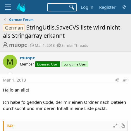
Log in
Register
German Forum
StringUtils.SaveCVS liste wird nicht
German
als Stringarray erkannt
T
S
S
muopc
Mar 1, 2013
Similar Threads
t
i
h
a
m
muopc
r
r
i
M
Member
t
Licensed User
l
Longtime User
e
d
a
a
a
r
Mar 1, 2013
#1
d
t
T
e
h
s
Hallo an alle!
r
t
e
a
Ich habe folgenden Code, der mir einen Ordner nach Dateien
a
d
durchsucht und mir deren Inhalt in eine Liste packt.
r
s
t
e
B4X: