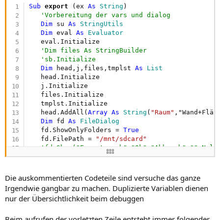
r
Sub
 export
(ex 
As
 String
)

'Vorbereitung der vars und dialog
Dim
 su 
As
 StringUtils
Dim
 eval 
As
 Evaluator
   eval.Initialize

'Dim files As StringBuilder
'sb.Initialize
Dim
 head,j,files,tmplst 
As
 List
   head.Initialize

   j.Initialize

   files.Initialize

   tmplst.Initialize

   head.AddAll(
Array
As
 String
(
"Raum"
,"Wand+Fläc
Dim
 fd 
As
 FileDialog
   fd.ShowOnlyFolders = 
True
   fd.FilePath = 
"/mnt/sdcard"
'fd.Show("Export nach","Ok","Abbruch","",Null
Dim
 n,o,q,r,s,t,u 
As
 String
   n = fd.FilePath

   listenfile(p & 
"/"
 & ex,
False
)

Die auskommentierten Codeteile sind versuche das ganze
'Ablauf 1.ebene dateiweise
Irgendwie gangbar zu machen. Duplizierte Variablen dienen
For
 i = 
0
To
 lst.Size -
1
nur der Übersichtlichkeit beim debuggen
Dim
 tmp1 
As
 String
      tmp1 = lst.Get(i)

Beim aufrufen der vorletzten Zeile entsteht immer folgender
      j = 
File
.ReadList(p & 
"/"
 & ex,tmp1)
