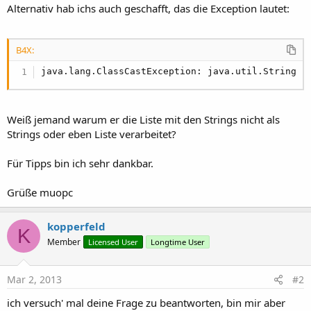
   at java.lang.reflect.Method.invokeNative(Nativ
Alternativ hab ichs auch geschafft, das die Exception lautet:
Next
   at java.lang.reflect.Method.invoke(Method.jav
'Msgbox(files,"")
   at com.android.internal.os.ZygoteInit$MethodA
File
.WriteList(n,ex & 
".csv"
,tmplst)

   at com.android.internal.os.ZygoteInit.main(Zy
B4X:
java.lang.ClassCastException: java.util.String c
Next
   at dalvik.system.NativeStart.main(Native Metho
java.lang.ClassCastException: java.util.ArrayLis
   Msgbox(files,
""
)

'File.Writelist(n,ex & ".csv",tmplst)
Weiß jemand warum er die Liste mit den Strings nicht als
'files.Clear
Strings oder eben Liste verarbeitet?
   su.SaveCSV(n,ex & 
"1.csv"
,
","
,tmplst)

   ToastMessageShow(
"Export abgeschlossen"
,
True
Für Tipps bin ich sehr dankbar.
End
Sub
Grüße muopc
kopperfeld
K
Member
Licensed User
Longtime User
Mar 2, 2013
#2
ich versuch' mal deine Frage zu beantworten, bin mir aber