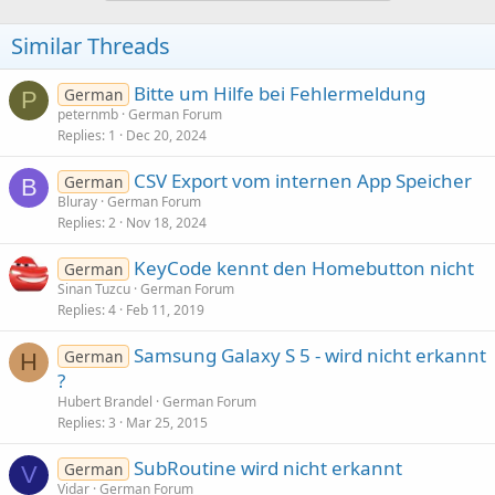
Similar Threads
Bitte um Hilfe bei Fehlermeldung
German
P
peternmb
German Forum
Replies
1
Dec 20, 2024
CSV Export vom internen App Speicher
German
B
Bluray
German Forum
Replies
2
Nov 18, 2024
KeyCode kennt den Homebutton nicht
German
Sinan Tuzcu
German Forum
Replies
4
Feb 11, 2019
Samsung Galaxy S 5 - wird nicht erkannt
German
H
?
Hubert Brandel
German Forum
Replies
3
Mar 25, 2015
SubRoutine wird nicht erkannt
German
V
Vidar
German Forum