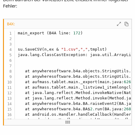
'Ablauf 2.ebene Zeilenweise
Fehler:
For
 l = 
0
To
 j.Size -
1
Dim
 y 
As
 String
         y = j.Get(l)

B4X:
'Array mit Wänden erstellen
If
 y.StartsWith(tmp1) 
Then
main_export (B4A line: 
172
)

            files.Clear

'r = tmp1
            files.Add(
Chr
(
34
) & tmp1 & 
Chr
(
34
))

su.SaveCSV(n,ex & 
"1.csv"
,
","
,tmplst)

            y = y.SubString2(
0
,y.IndexOf(
"="
)) 
'
java.lang.ClassCastException: java.util.ArrayLis
            o = ReadIni(
"Formel"
 & y,p & 
"/"
 & e
's = y.Replace(tmp1,"") & "(" & o & 
            files.Add(
Chr
(
34
) & y.SubString(y.La
   at anywheresoftware.b4a.objects.StringUtils.S
            x = ReadIni(y,p & 
"/"
 & ex,tmp1) 
'We
   at anywheresoftware.b4a.objects.StringUtils.S
            t = x

   at aufmass.tablet.main._export(main.java:
626
)

            files.Add(
Chr
(
34
) & x & 
Chr
(
34
))

   at aufmass.tablet.main._listview1_itemlongcli
            q = 
NumberFormat
(eval.Evaluate(x),
0
,
   at java.lang.reflect.Method.invokeNative(Nativ
            u = q

   at java.lang.reflect.Method.invoke(Method.jav
'tmplst.Add(r & s & t & u & CRLF)
   at anywheresoftware.b4a.BA.raiseEvent2(BA.jav
            files.Add(
Chr
(
34
) & q & 
Chr
(
34
)) 
'Fl
   at anywheresoftware.b4a.BA$
2.
run(BA.java:
268
)

'su.SaveCSV(n,ex & "1.csv",",",files
   at android.os.Handler.handleCallback(Handler.
            tmplst.Add(files)

   at android.os.Handler.dispatchMessage(Handler
   at android.os.Looper.
loop
(Looper.java:
137
)

End
If
   at android.app.ActivityThread.main(ActivityTh