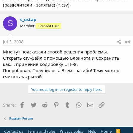
(разделители - запятые) (*.csv).
s_ostap
S
Member
Licensed User
Jul 3, 2008
#4
Мне тут подсказали способ решения проблемы.
Открыть csv-файл с помощью Блокнота и Сохранить
как..., применив кодировку UTF-8.
Попробовал. Получилось. Всем спасибо! Тему можно
считать закрытой.
You must log in or register to reply here.
Facebook
Twitter
Reddit
Pinterest
Tumblr
WhatsApp
Email
Link
Share:
Russian Forum
Contact us
Terms and rules
Privacy policy
Help
Home
R