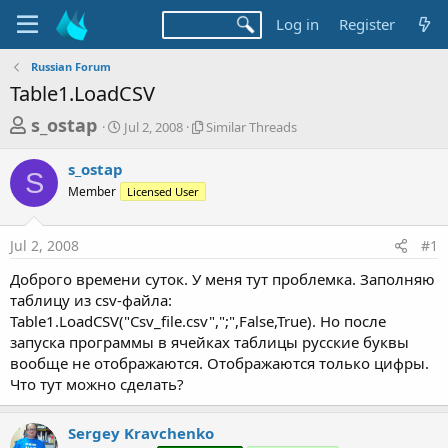
Log in
Register
Russian Forum
Table1.LoadCSV
T
S
S
s_ostap
Jul 2, 2008
Similar Threads
t
i
h
a
m
s_ostap
r
r
i
S
Member
t
Licensed User
l
e
d
a
a
a
r
Jul 2, 2008
#1
d
t
T
e
h
s
Доброго времени суток. У меня тут проблемка. Заполняю
r
t
таблицу из csv-файла:
e
a
Table1.LoadCSV("Csv_file.csv",";",False,True). Но после
a
d
запуска программы в ячейках таблицы русские буквы
r
s
вообще не отображаются. Отображаются только цифры.
t
Что тут можно сделать?
e
r
Sergey Kravchenko