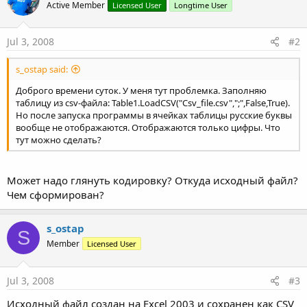
Active Member
Licensed User
Longtime User
Jul 3, 2008
#2
s_ostap said:
Доброго времени суток. У меня тут проблемка. Заполняю
таблицу из csv-файла: Table1.LoadCSV("Csv_file.csv",";",False,True).
Но после запуска программы в ячейках таблицы русские буквы
вообще не отображаются. Отображаются только цифры. Что
тут можно сделать?
Может надо глянуть кодировку? Откуда исходный файл?
Чем сформирован?
s_ostap
S
Member
Licensed User
Jul 3, 2008
#3
Исходный файл создан на Excel 2003 и сохранен как CSV