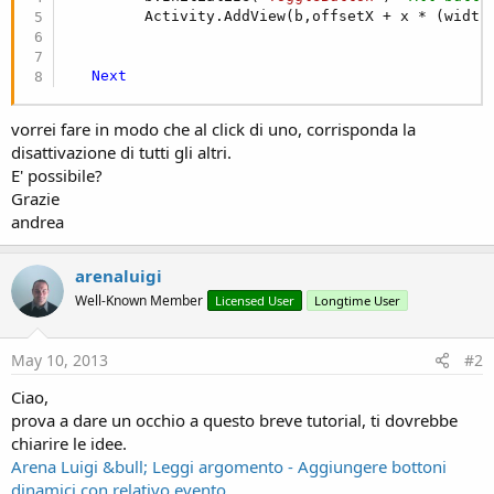
         Activity.AddView(b,offsetX + x * (width)
Next
vorrei fare in modo che al click di uno, corrisponda la
disattivazione di tutti gli altri.
E' possibile?
Grazie
andrea
arenaluigi
Well-Known Member
Licensed User
Longtime User
May 10, 2013
#2
Ciao,
prova a dare un occhio a questo breve tutorial, ti dovrebbe
chiarire le idee.
Arena Luigi &bull; Leggi argomento - Aggiungere bottoni
dinamici con relativo evento