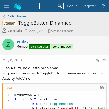
Log in
Register
Italian Forum
ToggleButton Dinamico
Italian
T
S
S
zenlab
May 8, 2013
Similar Threads
t
i
h
a
m
zenlab
r
r
i
Z
Member
t
Licensed User
l
Longtime User
e
d
a
a
a
r
May 8, 2013
#1
d
t
T
e
h
s
Ciao A tutti, ho questo problema:
r
t
aggiungo una serie di ToggleButton dinamicamente tramite
e
a
Activity.AddView
a
d
r
s
B4X:
t
maxButton = 
10
e
For
 x = 
0
To
 maxButton

r
Dim
 b 
As
 ToggleButton
         b.Initialize(
"ToggleButton"
) 
'All butto