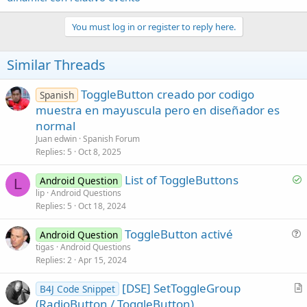
You must log in or register to reply here.
Similar Threads
ToggleButton creado por codigo
Spanish
muestra en mayuscula pero en diseñador es
normal
Juan edwin
Spanish Forum
Replies
5
Oct 8, 2025
S
List of ToggleButtons
Android Question
L
o
lip
Android Questions
Replies
5
Oct 18, 2024
l
v
ToggleButton activé
Android Question
e
u
tigas
Android Questions
d
Replies
2
Apr 15, 2024
e
s
[DSE] SetToggleGroup
B4J Code Snippet
t
r
(RadioButton / ToggleButton)
i