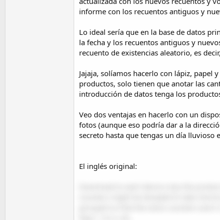
actualizada con los nuevos recuentos y vo
informe con los recuentos antiguos y nuevo
Lo ideal sería que en la base de datos pr
la fecha y los recuentos antiguos y nuevos
recuento de existencias aleatorio, es dec
Jajaja, solíamos hacerlo con lápiz, papel
productos, solo tienen que anotar las can
introducción de datos tenga los producto
Veo dos ventajas en hacerlo con un dispos
fotos (aunque eso podría dar a la direcci
secreto hasta que tengas un día lluvioso 
El inglés original:
Download to each device only the product 
counters might be tempted to take shortcut
grouped so that the stock counters aren't 
bays 1 to 4, etc.