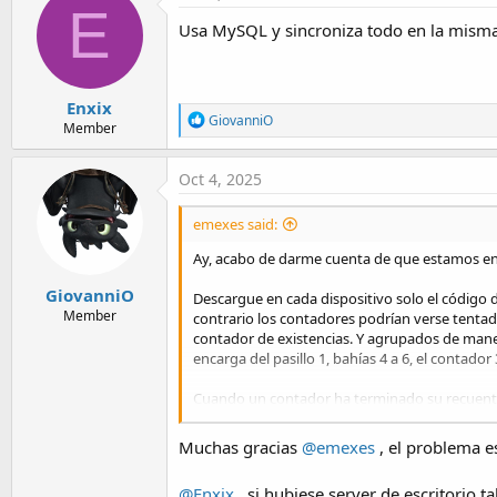
t
E
i
Usa MySQL y sincroniza todo en la misma
o
n
s
:
Enxix
R
GiovanniO
Member
e
a
c
Oct 4, 2025
t
i
emexes said:
o
n
Ay, acabo de darme cuenta de que estamos en e
s
:
GiovanniO
Descargue en cada dispositivo solo el código de
Member
contrario los contadores podrían verse tentado
contador de existencias. Y agrupados de manera
encarga del pasillo 1, bahías 4 a 6, el contador 3
Cuando un contador ha terminado su recuento (o
recuentos y volver a cargarla en el sistema pr
cambio en el valor de las existencias disponibl
Muchas gracias
@emexes
, el problema e
Lo ideal sería que en la base de datos princip
@Enxix
, si hubiese server de escritorio t