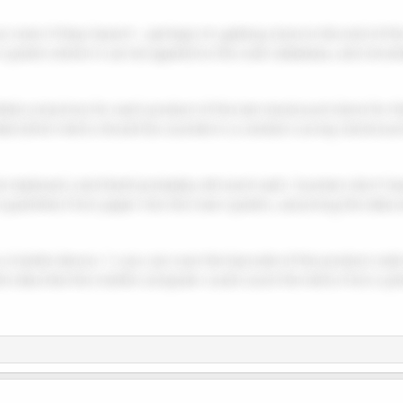
r even if they haven't - perhaps it's getting close to the end of 
system where it can be applied to the main database, and simult
elds (columns) for each product of the last stockcount done for t
ided which items should be counted in a random survey stockcoun
 clipboard, and that'd probably still work well. Counters don't h
 quantities from paper into the main system, assuming the data e
 a mobile device: 1/ you can scan the barcode of the product cod
 idea that the mobile computer could count the items from a pho