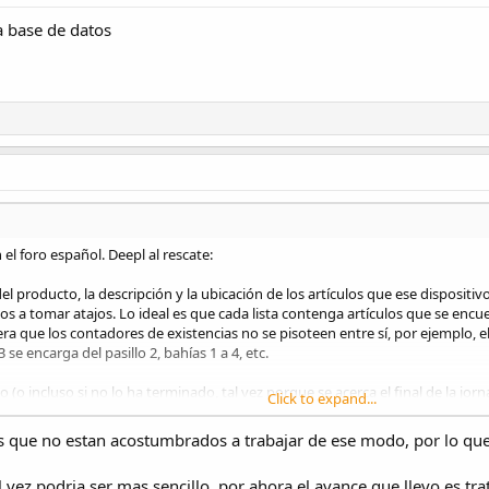
 base de datos
l foro español. Deepl al rescate:
l producto, la descripción y la ubicación de los artículos que ese dispositiv
s a tomar atajos. Lo ideal es que cada lista contenga artículos que se encu
 que los contadores de existencias no se pisoteen entre sí, por ejemplo, el c
 se encarga del pasillo 2, bahías 1 a 4, etc.
 incluso si no lo ha terminado, tal vez porque se acerca el final de la jorn
Click to expand...
incipal, donde se puede aplicar a la base de datos principal y, al mismo tiem
es.
s que no estan acostumbrados a trabajar de ese modo, por lo que
al hubiera campos (columnas) para cada producto del último recuento de exist
al vez podria ser mas sencillo, por ahora el avance que llevo es t