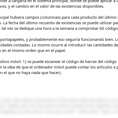
lver a cargarla en el sistema principal, donde se puede aplicar a 
s, y el cambio en el valor de las existencias disponibles.
incipal hubiera campos (columnas) para cada producto del último r
. La fecha del último recuento de existencias se puede utilizar p
ir, tal vez se dedique una hora a la semana a comprobar 60 código
 y portapapeles, y probablemente eso seguiría funcionando bien. L
tidades contadas. Lo mismo ocurre al introducir las cantidades de
s en el mismo orden que en el papel.
itivo móvil: 1) se puede escanear el código de barras del código
ón la idea de que el ordenador móvil puede contar los artículos a
en el que no haya nada que hacer).
code, description and location of the items that that device is to
s. Ideally each list should be of items located close together, a
stepping on each others' toes, eg counter 1 does aisle 1 bays 1 to