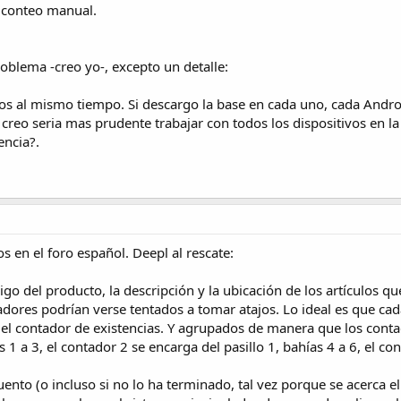
el conteo manual.
roblema -creo yo-, excepto un detalle:
ivos al mismo tiempo. Si descargo la base en cada uno, cada Andro
e creo seria mas prudente trabajar con todos los dispositivos en
encia?.
 en el foro español. Deepl al rescate:
igo del producto, la descripción y la ubicación de los artículos q
ntadores podrían verse tentados a tomar atajos. Lo ideal es que ca
 el contador de existencias. Y agrupados de manera que los contad
 1 a 3, el contador 2 se encarga del pasillo 1, bahías 4 a 6, el con
to (o incluso si no lo ha terminado, tal vez porque se acerca el f