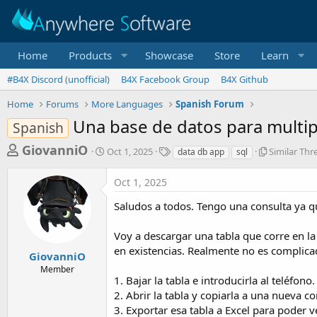
Home
Products
Showcase
Store
Learn
#B4X Discord (unofficial)
B4X Facebook Group
B4X Github
Home
Forums
More Languages
Spanish Forum
Una base de datos para multip
Spanish
T
S
T
S
GiovanniO
Oct 1, 2025
Similar Thr
data db app
sql
t
a
i
h
a
g
m
Oct 1, 2025
r
r
s
i
t
l
e
Saludos a todos. Tengo una consulta ya q
d
a
a
a
r
Voy a descargar una tabla que corre en la
d
t
T
e
h
en existencias. Realmente no es complicad
s
GiovanniO
r
Member
t
e
1. Bajar la tabla e introducirla al teléfono.
a
a
2. Abrir la tabla y copiarla a una nueva 
d
r
3. Exportar esa tabla a Excel para poder ve
s