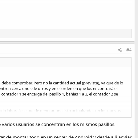
#4
o debe comprobar. Pero no la cantidad actual (prevista), ya que de lo
entren cerca unos de otros y en el orden en que los encontrará el
ontador 1 se encarga del pasillo 1, bahías 1 a 3, el contador 2 se
ada laboral), se puede generar una lista actualizada con los nuevos
po, generar un informe con los recuentos antiguos y nuevos, y el
 varios usuarios se concentran en los mismos pasillos.
encias realizado para ese producto, es decir, la fecha y los recuentos
ratar de montar todo en un server de Android y desde alli anviar