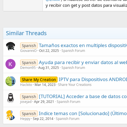
antiguos y nuevos. La fecha del último recuento
y recibir con get y post datos para visuali
dedique una hora a la semana a comprobar 60
Jajaja, solíamos hacerlo con lápiz, papel y po
anotar las cantidades contadas. Lo mismo ocurr
mismo orden que en el papel.
Similar Threads
Veo dos ventajas en hacerlo con un dispositiv
podría dar a la dirección la idea de que el or
Tamaños exactos en multiples dispositi
Spanish
el que no haya nada que hacer).
GiovanniO
Oct 22, 2025
Spanish Forum
El inglés original:
Ayuda para recibir y enviar datos al w
Spanish
Demon95
Aug 31, 2025
Spanish Forum
Download to each device only the product code
tempted to take shortcuts. Ideally each list s
IPTV para Dispositivos ANDRO
Share My Creation
aren't stepping on each others' toes, eg counter
Hackito
Mar 14, 2023
Share Your Creations
When a counter has finished their count (or ev
[TUTORIAL] Acceder a base de datos c
Spanish
back to the main system where it can be appli
josejad
Apr 29, 2021
Spanish Forum
Ideally in the main database you'd have fields
used to help decided which items should be c
Indice temas con [Solucionado] (Último
Spanish
Heppy
Sep 22, 2014
Spanish Forum
Lol we used to do this with pen, paper and cli