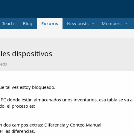
Teach
Blog
Forums
New posts
Members
les dispositivos
eads
ue tal vez estoy bloqueado.
 PC donde están almacenados unos inventarios, esa tabla se va a u
o, el proceso es:
con dos campos extras: Diferencia y Conteo Manual.
r las diferencias.