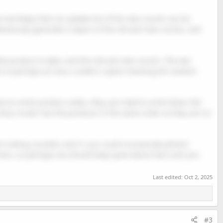
the workday) then an update list of the new counts can be
aneously generate a report of the old and new counts, and
hat product ie date, and the old and new counts. The last
t ie perhaps an hour a week is spent checking 60 random
ave to write product codes, they just need to write down the
ntry screen has the products in the same order as they are on
e is being counted, and 2/ you could incorporate photos
to, so perhaps we should keep quiet about that until you
Last edited:
Oct 2, 2025
#3