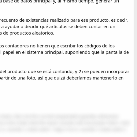
la base de datos principal y, al mismo tiempo, generar un
ecuento de existencias realizado para ese producto, es decir,
ara ayudar a decidir qué artículos se deben contar en un
s de productos aleatorios.
os contadores no tienen que escribir los códigos de los
l papel en el sistema principal, suponiendo que la pantalla de
 del producto que se está contando, y 2) se pueden incorporar
 partir de una foto, así que quizá deberíamos mantenerlo en
 check. But not the current (expected) quantity otherwise
nd in the order that the stock counter will encounter them. And
 3, counter 2 does aisle 1 bays 4 to 6, counter 3 does aisle 2