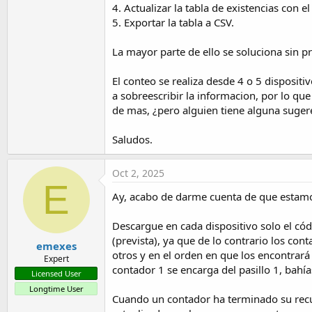
t
4. Actualizar la tabla de existencias con 
5. Exportar la tabla a CSV.
e
r
La mayor parte de ello se soluciona sin p
El conteo se realiza desde 4 o 5 disposit
a sobreescribir la informacion, por lo qu
de mas, ¿pero alguien tiene alguna suger
Saludos.
Oct 2, 2025
E
Ay, acabo de darme cuenta de que estamos
Descargue en cada dispositivo solo el cód
(prevista), ya que de lo contrario los co
emexes
otros y en el orden en que los encontrará
Expert
contador 1 se encarga del pasillo 1, bahías
Licensed User
Longtime User
Cuando un contador ha terminado su recuen