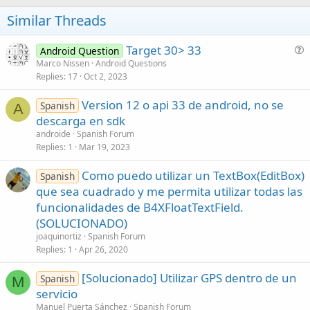
Similar Threads
Target 30> 33
Android Question
u
Marco Nissen
Android Questions
Replies
17
Oct 2, 2023
e
s
Version 12 o api 33 de android, no se
Spanish
t
A
descarga en sdk
i
androide
Spanish Forum
o
Replies
1
Mar 19, 2023
n
Como puedo utilizar un TextBox(EditBox)
Spanish
que sea cuadrado y me permita utilizar todas las
funcionalidades de B4XFloatTextField.
(SOLUCIONADO)
joaquinortiz
Spanish Forum
Replies
1
Apr 26, 2020
[Solucionado] Utilizar GPS dentro de un
Spanish
M
servicio
Manuel Puerta Sánchez
Spanish Forum