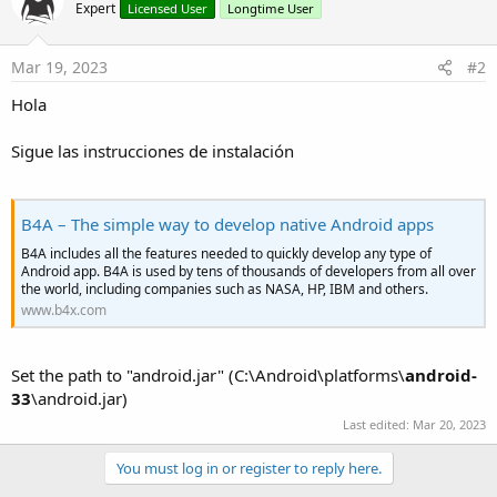
Expert
Licensed User
Longtime User
Mar 19, 2023
#2
Hola
Sigue las instrucciones de instalación
B4A – The simple way to develop native Android apps
B4A includes all the features needed to quickly develop any type of
Android app. B4A is used by tens of thousands of developers from all over
the world, including companies such as NASA, HP, IBM and others.
www.b4x.com
Set the path to "android.jar" (C:\Android\platforms\
android-
33
\android.jar)
Last edited:
Mar 20, 2023
You must log in or register to reply here.