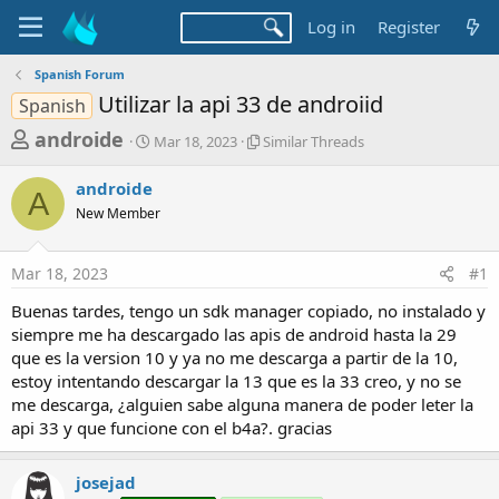
Log in
Register
Spanish Forum
Utilizar la api 33 de androiid
Spanish
T
S
S
androide
Mar 18, 2023
Similar Threads
t
i
h
a
m
androide
r
r
i
A
New Member
t
l
e
d
a
a
a
r
Mar 18, 2023
#1
d
t
T
e
h
s
Buenas tardes, tengo un sdk manager copiado, no instalado y
r
t
siempre me ha descargado las apis de android hasta la 29
e
a
que es la version 10 y ya no me descarga a partir de la 10,
a
d
estoy intentando descargar la 13 que es la 33 creo, y no se
r
s
me descarga, ¿alguien sabe alguna manera de poder leter la
t
api 33 y que funcione con el b4a?. gracias
e
r
josejad