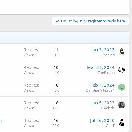
You must log in or register to reply here.
Replies
1
Jun 3, 2025
Views
1K
josejad
Replies
10
Mar 31, 2024
Views
4K
TheFalcon
Replies
8
Feb 7, 2024
C
Views
6K
ChristianVite2894
Replies
8
Jun 5, 2023
Views
12K
TILogistic
)
Replies
16
Jul 26, 2020
Views
20K
GeoT