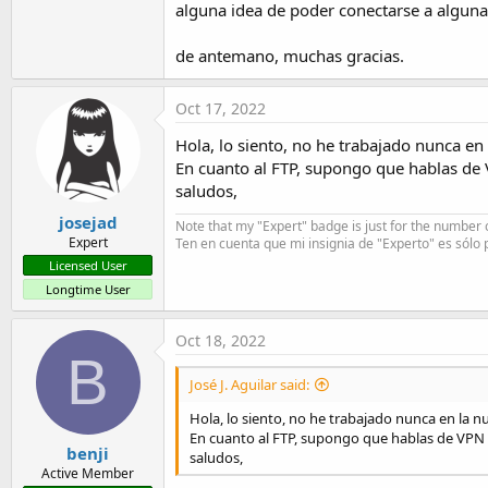
alguna idea de poder conectarse a alguna
t
e
de antemano, muchas gracias.
r
Oct 17, 2022
Hola, lo siento, no he trabajado nunca en
En cuanto al FTP, supongo que hablas de 
saludos,
josejad
Note that my "Expert" badge is just for the number o
Expert
Ten en cuenta que mi insignia de "Experto" es sólo 
Licensed User
Longtime User
Oct 18, 2022
B
José J. Aguilar said:
Hola, lo siento, no he trabajado nunca en la 
En cuanto al FTP, supongo que hablas de VPN 
benji
saludos,
Active Member