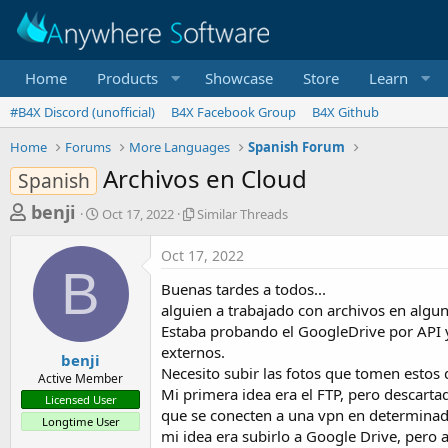
Home
Products
Showcase
Store
Learn
#B4X Discord (unofficial)
B4X Facebook Group
B4X Github
Home
Forums
More Languages
Spanish Forum
Archivos en Cloud
Spanish
T
S
S
benji
Oct 17, 2022
Similar Threads
t
i
h
a
m
Oct 17, 2022
r
r
i
B
t
l
e
Buenas tardes a todos...
d
a
a
alguien a trabajado con archivos en algu
a
r
Estaba probando el GoogleDrive por API y 
d
t
T
externos.
e
h
s
benji
r
Necesito subir las fotos que tomen estos 
Active Member
t
e
Mi primera idea era el FTP, pero descarta
Licensed User
a
a
que se conecten a una vpn en determin
Longtime User
d
r
mi idea era subirlo a Google Drive, pero a
s