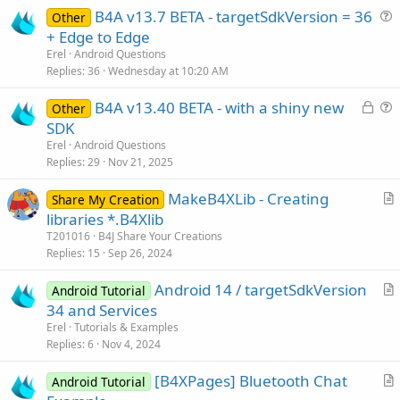
B4A v13.7 BETA - targetSdkVersion = 36
Other
u
+ Edge to Edge
e
Erel
Android Questions
s
Replies
36
Wednesday at 10:20 AM
t
L
B4A v13.40 BETA - with a shiny new
i
Other
o
u
SDK
o
c
e
n
Erel
Android Questions
k
s
Replies
29
Nov 21, 2025
e
t
MakeB4XLib - Creating
d
i
Share My Creation
r
libraries *.B4Xlib
o
t
n
T201016
B4J Share Your Creations
i
Replies
15
Sep 26, 2024
c
Android 14 / targetSdkVersion
l
Android Tutorial
r
34 and Services
e
t
Erel
Tutorials & Examples
i
Replies
6
Nov 4, 2024
c
[B4XPages] Bluetooth Chat
l
Android Tutorial
r