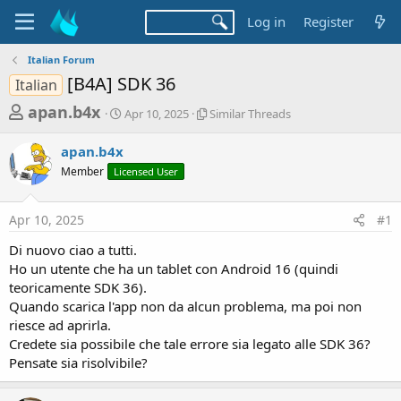
Log in
Register
Italian Forum
[B4A] SDK 36
Italian
T
S
S
apan.b4x
Apr 10, 2025
Similar Threads
t
i
h
a
m
apan.b4x
r
r
i
Member
Licensed User
t
l
e
d
a
a
a
r
Apr 10, 2025
#1
d
t
T
e
h
s
Di nuovo ciao a tutti.
r
t
Ho un utente che ha un tablet con Android 16 (quindi
e
a
teoricamente SDK 36).
a
d
Quando scarica l'app non da alcun problema, ma poi non
r
s
riesce ad aprirla.
t
Credete sia possibile che tale errore sia legato alle SDK 36?
e
Pensate sia risolvibile?
r