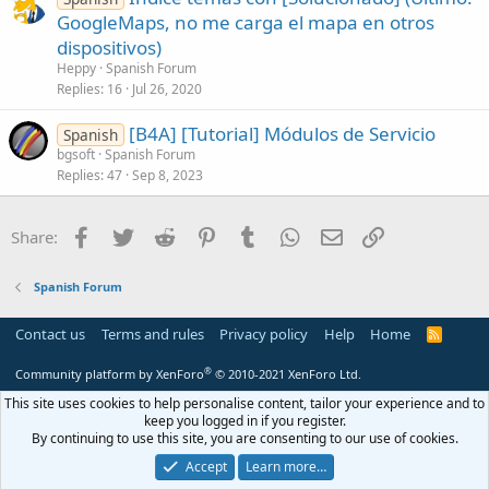
GoogleMaps, no me carga el mapa en otros
dispositivos)
Heppy
Spanish Forum
Replies
16
Jul 26, 2020
[B4A] [Tutorial] Módulos de Servicio
Spanish
bgsoft
Spanish Forum
Replies
47
Sep 8, 2023
Facebook
Twitter
Reddit
Pinterest
Tumblr
WhatsApp
Email
Link
Share:
Spanish Forum
Contact us
Terms and rules
Privacy policy
Help
Home
R
S
S
®
Community platform by XenForo
© 2010-2021 XenForo Ltd.
This site uses cookies to help personalise content, tailor your experience and to
keep you logged in if you register.
By continuing to use this site, you are consenting to our use of cookies.
Accept
Learn more…