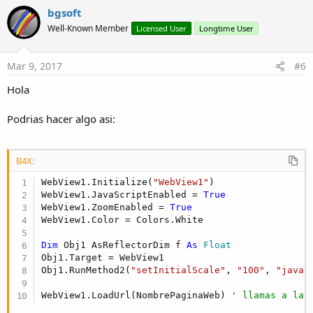
Dim
 f 
As
 Float
bgsoft
  Obj1.Target = WebView1

Well-Known Member
Licensed User
Longtime User
   f = Obj1.RunMethod(
"getScale"
) 
' puedes emp
Log
(
"f "
 & f)

   Obj1.RunMethod2(
"setInitialScale"
, 
"200"
, 
"
Mar 9, 2017
#6
Hola
Saludos
Podrias hacer algo asi:
B4X:
WebView1.Initialize(
"WebView1"
)

WebView1.JavaScriptEnabled = 
True
WebView1.ZoomEnabled = 
True
WebView1.Color = Colors.White

Dim
 Obj1 AsReflectorDim f 
As
 Float
Obj1.Target = WebView1

Obj1.RunMethod2(
"setInitialScale"
, 
"100"
, 
"java.
WebView1.LoadUrl(NombrePaginaWeb) 
' llamas a la 