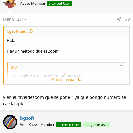
Active Member
Licensed User
Mar 8, 2017
#3
bgsoft said:
Hola
Hay un método que es Zoom
B4X:
WebView1.Zoom(NivelDeZoom)
Click to expand...
Saludos
y en el niveldezoom que se pone ? ya que pongo numero se
cae la apk
bgsoft
Well-Known Member
Licensed User
Longtime User