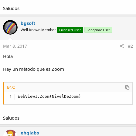
r
Saludos.
bgsoft
Well-Known Member
Licensed User
Longtime User
Mar 8, 2017
#2
Hola
Hay un método que es Zoom
B4X:
WebView1.Zoom(NivelDeZoom)
Saludos
ebqlabs