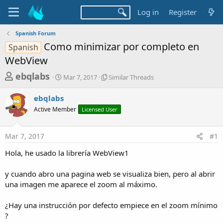
Log in
Register
Spanish Forum
Como minimizar por completo en
Spanish
WebView
T
S
S
ebqlabs
Mar 7, 2017
Similar Threads
t
i
h
a
m
ebqlabs
r
r
i
Active Member
t
Licensed User
l
e
d
a
a
a
r
Mar 7, 2017
#1
d
t
T
e
h
s
Hola, he usado la librería WebView1
r
t
e
a
y cuando abro una pagina web se visualiza bien, pero al abrir
a
d
una imagen me aparece el zoom al máximo.
r
s
t
¿Hay una instrucción por defecto empiece en el zoom mínimo
e
?