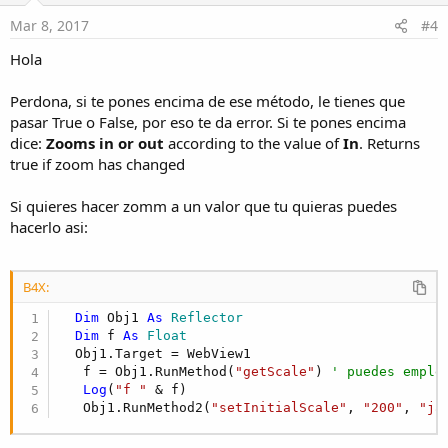
Mar 8, 2017
#4
Hola
Perdona, si te pones encima de ese método, le tienes que
pasar True o False, por eso te da error. Si te pones encima
dice:
Zooms in or out
according to the value of
In
. Returns
true if zoom has changed
Si quieres hacer zomm a un valor que tu quieras puedes
hacerlo asi:
B4X:
Dim
 Obj1 
As
 Reflector
Dim
 f 
As
 Float
  Obj1.Target = WebView1

   f = Obj1.RunMethod(
"getScale"
) 
' puedes emple
Log
(
"f "
 & f)

   Obj1.RunMethod2(
"setInitialScale"
, 
"200"
, 
"ja