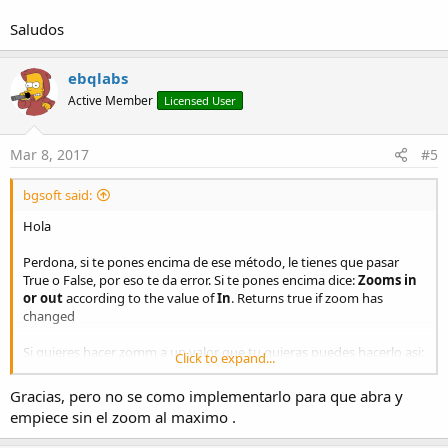
Saludos
ebqlabs
Active Member
Licensed User
Mar 8, 2017
#5
bgsoft said:
Hola
Perdona, si te pones encima de ese método, le tienes que pasar
True o False, por eso te da error. Si te pones encima dice:
Zooms in
or out
according to the value of
In
. Returns true if zoom has
changed
Si quieres hacer zomm a un valor que tu quieras puedes hacerlo asi:
Click to expand...
Gracias, pero no se como implementarlo para que abra y
B4X:
empiece sin el zoom al maximo .
Dim
 Obj1 
As
 Reflector