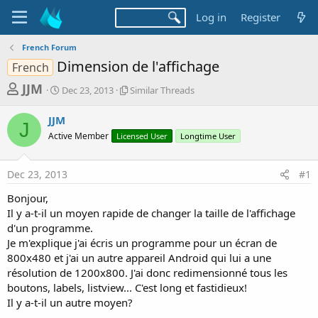
Log in
Register
French Forum
Dimension de l'affichage
French
T
S
S
JJM
Dec 23, 2013
Similar Threads
t
i
h
a
m
JJM
r
r
i
J
Active Member
t
Licensed User
l
Longtime User
e
d
a
a
a
r
Dec 23, 2013
#1
d
t
T
e
h
s
Bonjour,
r
t
Il y a-t-il un moyen rapide de changer la taille de l'affichage
e
a
d'un programme.
a
d
Je m'explique j'ai écris un programme pour un écran de
r
s
800x480 et j'ai un autre appareil Android qui lui a une
t
résolution de 1200x800. J'ai donc redimensionné tous les
e
boutons, labels, listview... C'est long et fastidieux!
r
Il y a-t-il un autre moyen?