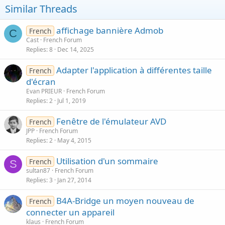
Similar Threads
affichage bannière Admob
French
C
Cast
French Forum
Replies
8
Dec 14, 2025
Adapter l'application à différentes taille
French
d'écran
Evan PRIEUR
French Forum
Replies
2
Jul 1, 2019
Fenêtre de l'émulateur AVD
French
JPP
French Forum
Replies
2
May 4, 2015
Utilisation d'un sommaire
French
S
sultan87
French Forum
Replies
3
Jan 27, 2014
B4A-Bridge un moyen nouveau de
French
connecter un appareil
klaus
French Forum