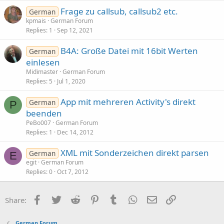
Frage zu callsub, callsub2 etc.
German
kpmais
German Forum
Replies
1
Sep 12, 2021
B4A: Große Datei mit 16bit Werten
German
einlesen
Midimaster
German Forum
Replies
5
Jul 1, 2020
App mit mehreren Activity's direkt
German
P
beenden
PeBo007
German Forum
Replies
1
Dec 14, 2012
XML mit Sonderzeichen direkt parsen
German
E
egit
German Forum
Replies
0
Oct 7, 2012
Facebook
Twitter
Reddit
Pinterest
Tumblr
WhatsApp
Email
Link
Share:
German Forum