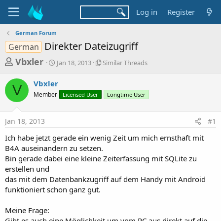
Log in
Register
German Forum
Direkter Dateizugriff
German
T
S
S
Vbxler
Jan 18, 2013
Similar Threads
t
i
h
a
m
Vbxler
r
r
i
V
Member
t
Licensed User
l
Longtime User
e
d
a
a
a
r
Jan 18, 2013
#1
d
t
T
e
h
s
Ich habe jetzt gerade ein wenig Zeit um mich ernsthaft mit
r
t
B4A auseinandern zu setzen.
e
a
Bin gerade dabei eine kleine Zeiterfassung mit SQLite zu
a
d
erstellen und
r
s
das mit dem Datenbankzugriff auf dem Handy mit Android
t
funktioniert schon ganz gut.
e
r
Meine Frage:
Gibt es auch eine Möglichkeit um vom PC aus direkt auf die