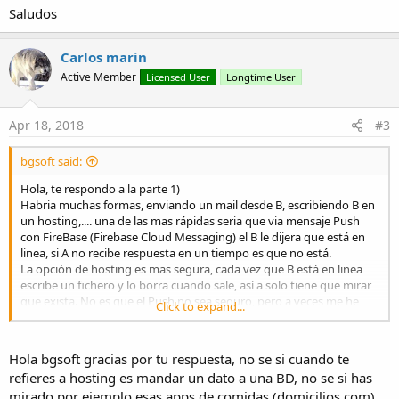
Saludos
Carlos marin
Active Member
Licensed User
Longtime User
Apr 18, 2018
#3
bgsoft said:
Hola, te respondo a la parte 1)
Habria muchas formas, enviando un mail desde B, escribiendo B en
un hosting,.... una de las mas rápidas seria que via mensaje Push
con FireBase (Firebase Cloud Messaging) el B le dijera que está en
linea, si A no recibe respuesta en un tiempo es que no está.
La opción de hosting es mas segura, cada vez que B está en linea
escribe un fichero y lo borra cuando sale, así a solo tiene que mirar
que exista. No es que el Push no sea seguro, pero a veces me he
Click to expand...
encontrado que por lo que sea el servidor de Google no lo ha
enviado, por otro lado tendrias que añadir en ese mensaje la hora
en la que le dices que está en linea, por que si tu dispositivo en A
Hola bgsoft gracias por tu respuesta, no se si cuando te
está parado cuando lo pongas en marcha recibiras el Push.
refieres a hosting es mandar un dato a una BD, no se si has
mirado por ejemplo esas apps de comidas (domicilios.com)
Saludos