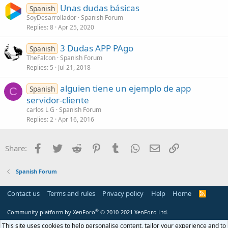
Unas dudas básicas
Spanish
SoyDesarrollador
Spanish Forum
Replies
8
Apr 25, 2020
3 Dudas APP PAgo
Spanish
TheFalcon
Spanish Forum
Replies
5
Jul 21, 2018
alguien tiene un ejemplo de app
Spanish
C
servidor-cliente
carlos L G
Spanish Forum
Replies
2
Apr 16, 2016
Facebook
Twitter
Reddit
Pinterest
Tumblr
WhatsApp
Email
Link
Share:
Spanish Forum
Contact us
Terms and rules
Privacy policy
Help
Home
R
S
S
®
Community platform by XenForo
© 2010-2021 XenForo Ltd.
This site uses cookies to help personalise content, tailor your experience and to