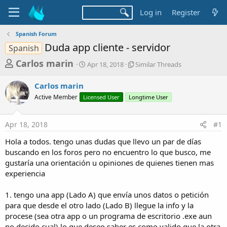
Log in
Register
Spanish Forum
Duda app cliente - servidor
Spanish
T
S
S
Carlos marin
Apr 18, 2018
Similar Threads
t
i
h
a
m
Carlos marin
r
r
i
Active Member
Licensed User
t
Longtime User
l
e
d
a
a
a
r
Apr 18, 2018
#1
d
t
T
e
h
s
Hola a todos. tengo unas dudas que llevo un par de días
r
t
buscando en los foros pero no encuentro lo que busco, me
e
a
gustaría una orientación u opiniones de quienes tienen mas
a
d
experiencia
r
s
t
1. tengo una app (Lado A) que envía unos datos o petición
e
para que desde el otro lado (Lado B) llegue la info y la
r
procese (sea otra app o un programa de escritorio .exe aun
no decido cual) lo que deseo saber es como valido que la otra