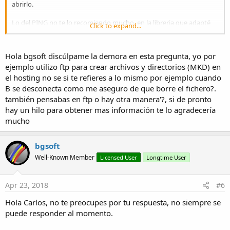
abrirlo.
Lo del PING no te lo recomiendo mucho, en la libreria que adapté
Click to expand...
(
https://www.b4x.com/android/forum/t...rary-updated-v-3-03-04-
04-2017.76235/#content
) tienes el
isOnlinePing6(IpHost As String,
timeout As Long)
puedas hacer un ping y puedas darle un tiempo
Hola bgsoft discúlpame la demora en esta pregunta, yo por
de máxima espera, si como tu dices tienes muchos, si estan
ejemplo utilizo ftp para crear archivos y directorios (MKD) en
desconectados el tiempo de espera seriá grande (el que pongas
el hosting no se si te refieres a lo mismo por ejemplo cuando
máximo por seguridad), y dependiedo de esa cantidad aunque
estuviesen conectado tambien.
B se desconecta como me aseguro de que borre el fichero?.
también pensabas en ftp o hay otra manera'?, si de pronto
Saludos
hay un hilo para obtener mas información te lo agradecería
mucho
bgsoft
Well-Known Member
Licensed User
Longtime User
Apr 23, 2018
#6
Hola Carlos, no te preocupes por tu respuesta, no siempre se
puede responder al momento.