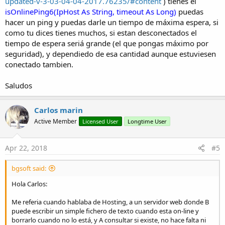
updated-v-3-03-04-04-2017.76235/#content
) tienes el
isOnlinePing6(IpHost As String, timeout As Long)
puedas
hacer un ping y puedas darle un tiempo de máxima espera, si
como tu dices tienes muchos, si estan desconectados el
tiempo de espera seriá grande (el que pongas máximo por
seguridad), y dependiedo de esa cantidad aunque estuviesen
conectado tambien.
Saludos
Carlos marin
Active Member
Licensed User
Longtime User
Apr 22, 2018
#5
bgsoft said:
Hola Carlos:
Me referia cuando hablaba de Hosting, a un servidor web donde B
puede escribir un simple fichero de texto cuando esta on-line y
borrarlo cuando no lo está, y A consultar si existe, no hace falta ni