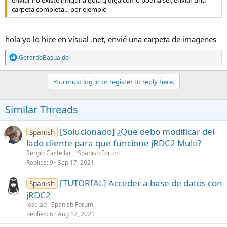
enviar no existe ninguna guia q diga como podria ser, enviar una
carpeta completa... por ejemplo
hola yo lo hice en visual .net, envié una carpeta de imagenes
R
GerardoBasualdo
e
a
c
You must log in or register to reply here.
t
i
o
Similar Threads
n
s
:
[Solucionado] ¿Que debo modificar del
Spanish
lado cliente para que funcione jRDC2 Multi?
Sergio Castellari
Spanish Forum
Replies
9
Sep 17, 2021
[TUTORIAL] Acceder a base de datos con
Spanish
jRDC2
josejad
Spanish Forum
Replies
6
Aug 12, 2021