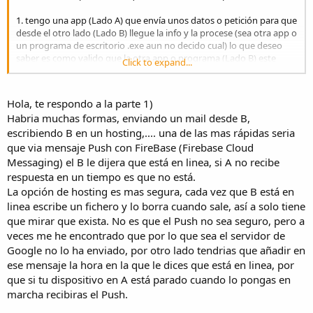
1. tengo una app (Lado A) que envía unos datos o petición para que
desde el otro lado (Lado B) llegue la info y la procese (sea otra app o
un programa de escritorio .exe aun no decido cual) lo que deseo
saber es como valido que la otra app o programa (Lado B) este
Click to expand...
conectado y/o este en linea?? para poder procesar el pedido. de lo
contrario le mostraría al usuario que la app esta cerrada o en offline
Hola, te respondo a la parte 1)
Habria muchas formas, enviando un mail desde B,
escribiendo B en un hosting,.... una de las mas rápidas seria
que via mensaje Push con FireBase (Firebase Cloud
Messaging) el B le dijera que está en linea, si A no recibe
respuesta en un tiempo es que no está.
La opción de hosting es mas segura, cada vez que B está en
linea escribe un fichero y lo borra cuando sale, así a solo tiene
que mirar que exista. No es que el Push no sea seguro, pero a
veces me he encontrado que por lo que sea el servidor de
Google no lo ha enviado, por otro lado tendrias que añadir en
ese mensaje la hora en la que le dices que está en linea, por
que si tu dispositivo en A está parado cuando lo pongas en
marcha recibiras el Push.