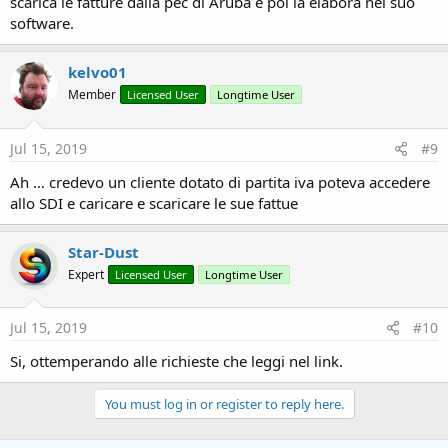
scarica le fatture dalla pec di Aruba e poi la elabora nel suo
software.
kelvo01
Member
Licensed User
Longtime User
Jul 15, 2019
#9
Ah … credevo un cliente dotato di partita iva poteva accedere
allo SDI e caricare e scaricare le sue fattue
Star-Dust
Expert
Licensed User
Longtime User
Jul 15, 2019
#10
Si, ottemperando alle richieste che leggi nel link.
You must log in or register to reply here.