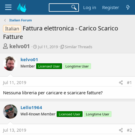
Log in
Register
Italian Forum
Fattura elettronica - Carico Scarico
Italian
Fatture
T
S
S
kelvo01
Jul 11, 2019
Similar Threads
t
i
h
a
m
kelvo01
r
r
i
Member
t
Licensed User
l
Longtime User
e
d
a
a
a
r
Jul 11, 2019
#1
d
t
T
e
h
s
Nessuna libreria per caricare e scaricare fatture?
r
t
e
a
a
Lello1964
d
r
Well-Known Member
Licensed User
Longtime User
s
t
e
Jul 13, 2019
#2