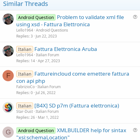
Similar Threads
Problem to validate xml file
Android Question
u
using xsd - Fattura Elettronica
e
Lello1964
Android Questions
s
Replies
3
Jun 22, 2023
t
Fattura Elettronica Aruba
i
Italian
Lello1964
Italian Forum
o
Replies
14
Apr 27, 2023
n
Fattureincloud come emettere fattura
Italian
F
con api php
FabrizioCo
Italian Forum
Replies
0
Jul 26, 2022
[B4X] SD p7m (Fattura elettronica)
Italian
Star-Dust
Italian Forum
Replies
26
Mar 1, 2022
XMLBUILDER help for sintax
Android Question
G
u
"xsi:schemaLocation"