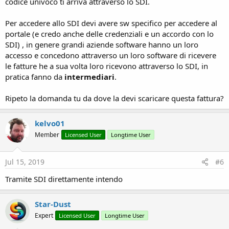
codice univoco ti arriva attraverso lo SDI.
Grazie per l'aiuto ed eventuali collaborazioni!
Per accedere allo SDI devi avere sw specifico per accedere al
portale (e credo anche delle credenziali e un accordo con lo
SDI) , in genere grandi aziende software hanno un loro
accesso e concedono attraverso un loro software di ricevere
le fatture he a sua volta loro ricevono attraverso lo SDI, in
pratica fanno da
intermediari
.
Ripeto la domanda tu da dove la devi scaricare questa fattura?
kelvo01
Member
Licensed User
Longtime User
Jul 15, 2019
#6
Tramite SDI direttamente intendo
Star-Dust
Expert
Licensed User
Longtime User