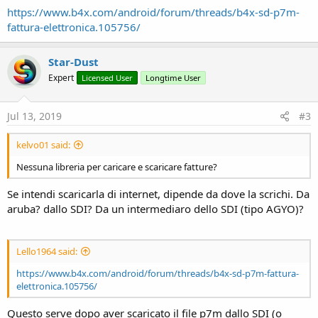
r
https://www.b4x.com/android/forum/threads/b4x-sd-p7m-
fattura-elettronica.105756/
Star-Dust
Expert
Licensed User
Longtime User
Jul 13, 2019
#3
kelvo01 said:
Nessuna libreria per caricare e scaricare fatture?
Se intendi scaricarla di internet, dipende da dove la scrichi. Da
aruba? dallo SDI? Da un intermediaro dello SDI (tipo AGYO)?
Lello1964 said:
https://www.b4x.com/android/forum/threads/b4x-sd-p7m-fattura-
elettronica.105756/
Questo serve dopo aver scaricato il file p7m dallo SDI (o