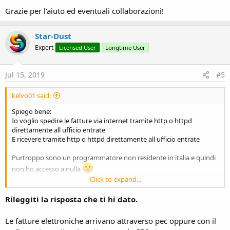
Grazie per l'aiuto ed eventuali collaborazioni!
Star-Dust
Expert
Licensed User
Longtime User
Jul 15, 2019
#5
kelvo01 said:
Spiego bene:
Io voglio spedire le fatture via internet tramite http o httpd
direttamente all ufficio entrate
E ricevere tramite http o httpd direttamente all ufficio entrate
Purtroppo sono un programmatore non residente in italia e quindi
non ho accesso a nulla
Click to expand...
Esiste una sandbox 'pubblica' dove fare prove?
Rileggiti la risposta che ti hi dato.
A me basterebbe una semplice libreria dove con utente e password
invio e ricevo fatture
Le fatture elettroniche arrivano attraverso pec oppure con il