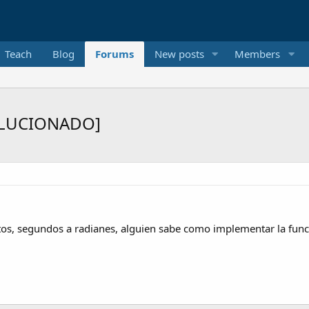
Teach
Blog
Forums
New posts
Members
SOLUCIONADO]
tos, segundos a radianes, alguien sabe como implementar la funci