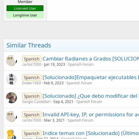
Member
Licensed User
Longtime User
Similar Threads
Cambiar Radianes a Grados [SOLUCI
Spanish
carlos7000
Jun 19, 2023
Spanish Forum
[Solucionado]Empaquetar ejecutables 
Spanish
Ender1969
Feb 9, 2023
Spanish Forum
[Solucionado] ¿Que debo modificar del 
Spanish
Sergio Castellari
Sep 4, 2021
Spanish Forum
Invalid API-key, IP, or permissions for 
Spanish
carlos7000
Mar 3, 2021
Spanish Forum
Indice temas con [Solucionado] (Último
Spanish
Heppy
Sep 22, 2014
Spanish Forum