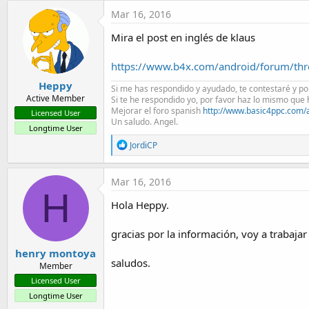
t
Mar 16, 2016
e
Mira el post en inglés de klaus
r
https://www.b4x.com/android/forum/thr
Heppy
Si me has respondido y ayudado, te contestaré y pon
Active Member
Si te he respondido yo, por favor haz lo mismo que 
Mejorar el foro spanish
http://www.basic4ppc.com/a
Licensed User
Un saludo. Angel.
Longtime User
R
JordiCP
e
a
c
Mar 16, 2016
t
H
i
Hola Heppy.
o
n
s
gracias por la información, voy a trabajar 
:
henry montoya
saludos.
Member
Licensed User
Longtime User