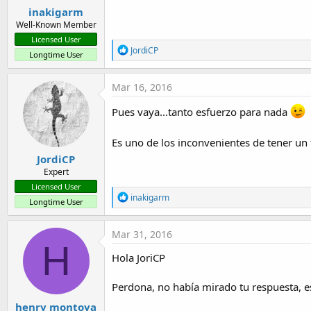
:
inakigarm
Well-Known Member
Licensed User
R
JordiCP
Longtime User
e
a
c
Mar 16, 2016
t
i
Pues vaya...tanto esfuerzo para nada
o
n
s
Es uno de los inconvenientes de tener un
:
JordiCP
Expert
Licensed User
R
inakigarm
Longtime User
e
a
c
Mar 31, 2016
t
H
i
Hola JoriCP
o
n
s
Perdona, no había mirado tu respuesta, 
:
henry montoya