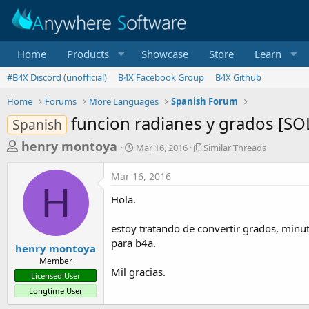
Home
Products
Showcase
Store
Learn
#B4X Discord (unofficial)
B4X Facebook Group
B4X Github
Home
Forums
More Languages
Spanish Forum
funcion radianes y grados [
Spanish
T
S
S
henry montoya
Mar 16, 2016
Similar Threads
t
i
h
a
m
Mar 16, 2016
r
r
i
H
t
l
e
Hola.
d
a
a
a
r
estoy tratando de convertir grados, minu
d
t
T
para b4a.
e
h
s
henry montoya
r
Member
t
e
Mil gracias.
Licensed User
a
a
Longtime User
d
r
s