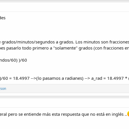
des
e grados/minutos/segundos a grados. Los minutos son fracciones
ebes pasarlo todo primero a "solamente" grados (con fracciones e
ndos/60) )/60
))/60 = 18.4997 -->(lo pasamos a radianes) --> a_rad = 18.4997 *
rson
ral pero se entiende más esta respuesta que no está en inglés ..