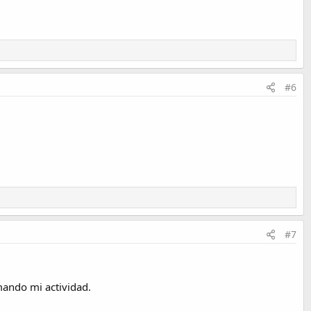
#6
#7
mando mi actividad.