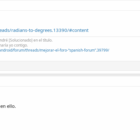
eads/radians-to-degrees.13390/#content
dré [Solucionado] en el título.
haría yo contigo.
ndroid/forum/threads/mejorar-el-foro-“spanish-forum”.39799/
en ello.