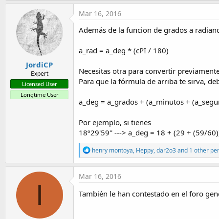
Mar 16, 2016
Además de la funcion de grados a radian
a_rad = a_deg * (cPI / 180)
JordiCP
Necesitas otra para convertir previament
Expert
Para que la fórmula de arriba te sirva, d
Licensed User
Longtime User
a_deg = a_grados + (a_minutos + (a_segu
Por ejemplo, si tienes
18º29'59'' ---> a_deg = 18 + (29 + (59/60
R
henry montoya
,
Heppy
,
dar2o3
and 1 other pe
e
a
c
Mar 16, 2016
t
I
i
También le han contestado en el foro gene
o
n
s