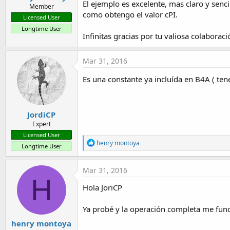
El ejemplo es excelente, mas claro y senc
Member
como obtengo el valor cPI.
Licensed User
Longtime User
Infinitas gracias por tu valiosa colaboraci
Mar 31, 2016
Es una constante ya incluída en B4A ( ten
JordiCP
Expert
Licensed User
R
henry montoya
Longtime User
e
a
c
Mar 31, 2016
t
H
i
Hola JoriCP
o
n
s
Ya probé y la operación completa me funci
:
henry montoya