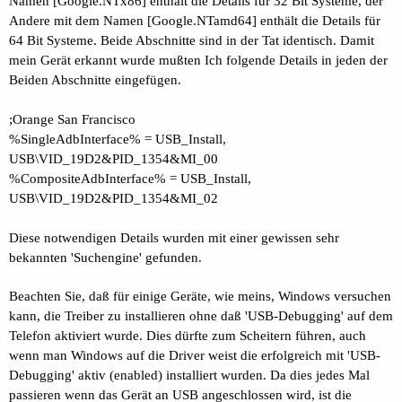
Namen [Google.NTx86] enthält die Details für 32 Bit Systeme, der
Andere mit dem Namen [Google.NTamd64] enthält die Details für
64 Bit Systeme. Beide Abschnitte sind in der Tat identisch. Damit
mein Gerät erkannt wurde mußten Ich folgende Details in jeden der
Beiden Abschnitte eingefügen.
;Orange San Francisco
%SingleAdbInterface% = USB_Install,
USB\VID_19D2&PID_1354&MI_00
%CompositeAdbInterface% = USB_Install,
USB\VID_19D2&PID_1354&MI_02
Diese notwendigen Details wurden mit einer gewissen sehr
bekannten 'Suchengine' gefunden.
Beachten Sie, daß für einige Geräte, wie meins, Windows versuchen
kann, die Treiber zu installieren ohne daß 'USB-Debugging' auf dem
Telefon aktiviert wurde. Dies dürfte zum Scheitern führen, auch
wenn man Windows auf die Driver weist die erfolgreich mit 'USB-
Debugging' aktiv (enabled) installiert wurden. Da dies jedes Mal
passieren wenn das Gerät an USB angeschlossen wird, ist die