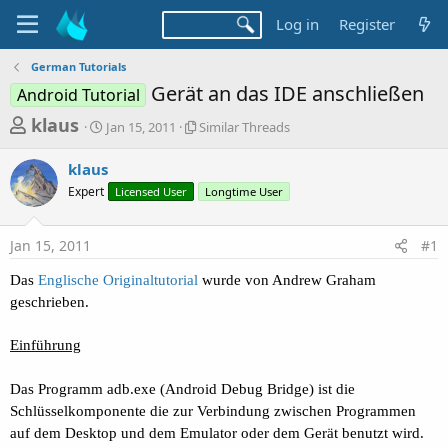
Log in
Register
German Tutorials
Gerät an das IDE anschließen
Android Tutorial
T
S
S
klaus
Jan 15, 2011
Similar Threads
t
i
h
a
m
klaus
r
r
i
Expert
t
Licensed User
l
Longtime User
e
d
a
a
a
r
Jan 15, 2011
#1
d
t
T
e
h
s
Das
Englische Originaltutorial
wurde von Andrew Graham
r
t
e
geschrieben.
a
a
d
Einführung
r
s
t
Das Programm adb.exe (Android Debug Bridge) ist die
e
Schlüsselkomponente die zur Verbindung zwischen Programmen
r
auf dem Desktop und dem Emulator oder dem Gerät benutzt wird.