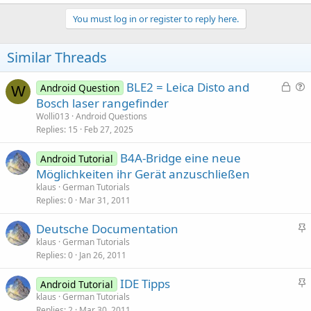
You must log in or register to reply here.
Similar Threads
L
BLE2 = Leica Disto and
Android Question
W
o
u
Bosch laser rangefinder
c
e
Wolli013
Android Questions
k
s
Replies
15
Feb 27, 2025
e
t
B4A-Bridge eine neue
d
i
Android Tutorial
Möglichkeiten ihr Gerät anzuschließen
o
n
klaus
German Tutorials
Replies
0
Mar 31, 2011
S
Deutsche Documentation
t
klaus
German Tutorials
Replies
0
Jan 26, 2011
i
c
S
IDE Tipps
Android Tutorial
k
t
klaus
German Tutorials
y
Replies
2
Mar 30, 2011
i